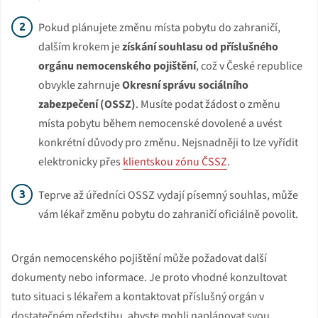
Pokud plánujete změnu místa pobytu do zahraničí,
dalším krokem je
získání souhlasu od příslušného
orgánu nemocenského pojištění
, což v České republice
obvykle zahrnuje
Okresní správu sociálního
zabezpečení (OSSZ)
. Musíte podat žádost o změnu
místa pobytu během nemocenské dovolené a uvést
konkrétní důvody pro změnu. Nejsnadněji to lze vyřídit
elektronicky přes
klientskou zónu ČSSZ
.
Teprve až úředníci OSSZ vydají písemný souhlas, může
vám lékař změnu pobytu do zahraničí oficiálně povolit.
Orgán nemocenského pojištění může požadovat další
dokumenty nebo informace. Je proto vhodné konzultovat
tuto situaci s lékařem a kontaktovat příslušný orgán v
dostatečném předstihu, abyste mohli naplánovat svou