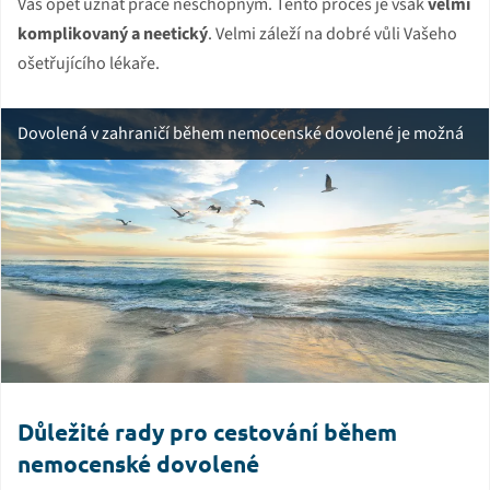
Vás opět uznat práce neschopným. Tento proces je však
velmi
komplikovaný a neetický
. Velmi záleží na dobré vůli Vašeho
ošetřujícího lékaře.
Dovolená v zahraničí během nemocenské dovolené je možná
Důležité rady pro cestování během
nemocenské dovolené