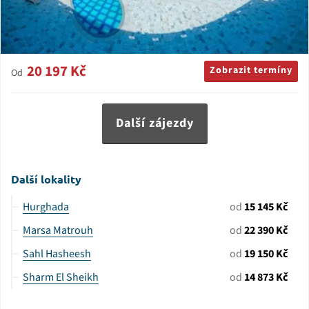
20 197 Kč
Zobrazit termíny
Od
Další zájezdy
Další lokality
Hurghada
od
15 145 Kč
Marsa Matrouh
od
22 390 Kč
Sahl Hasheesh
od
19 150 Kč
Sharm El Sheikh
od
14 873 Kč