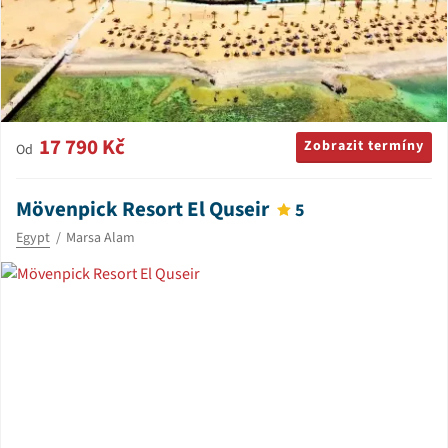
17 790 Kč
Zobrazit termíny
Od
Mövenpick Resort El Quseir
5
Egypt
Marsa Alam