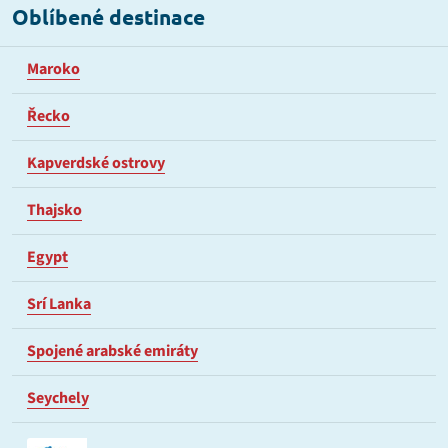
Oblíbené destinace
Maroko
Řecko
Kapverdské ostrovy
Thajsko
Egypt
Srí Lanka
Spojené arabské emiráty
Seychely