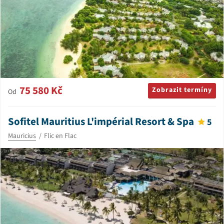
75 580 Kč
Zobrazit termíny
Od
Sofitel Mauritius L'impérial Resort & Spa
5
Mauricius
Flic en Flac