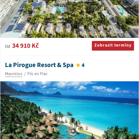
34 910 Kč
Zobrazit termíny
Od
La Pirogue Resort & Spa
4
Mauricius
Flic en Flac