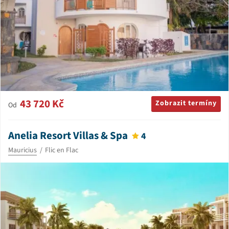
43 720 Kč
Zobrazit termíny
Od
Anelia Resort Villas & Spa
4
Mauricius
Flic en Flac