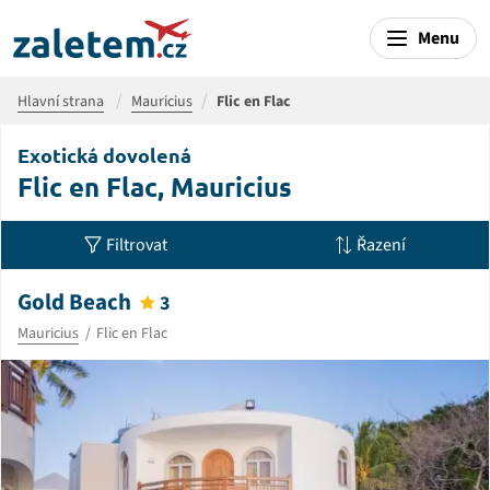
Menu
Hlavní strana
Mauricius
Flic en Flac
Exotická dovolená
Flic en Flac, Mauricius
Filtrovat
Řazení
Gold Beach
3
Mauricius
Flic en Flac