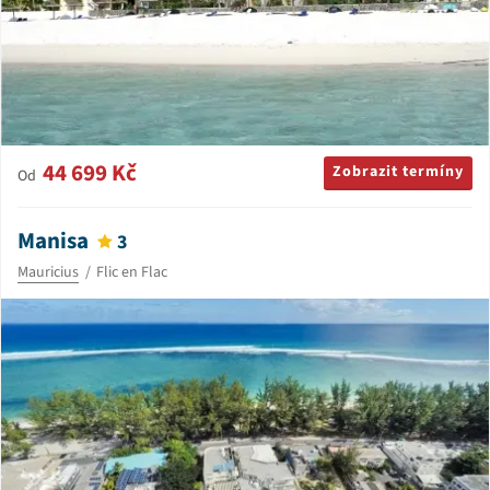
44 699 Kč
Zobrazit termíny
Od
Manisa
3
Mauricius
Flic en Flac