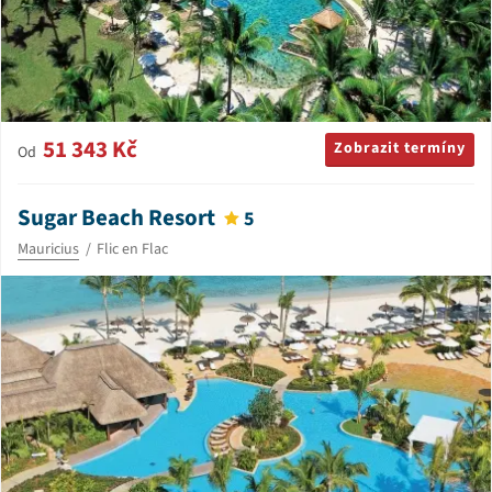
51 343 Kč
Zobrazit termíny
Od
Sugar Beach Resort
5
Mauricius
Flic en Flac