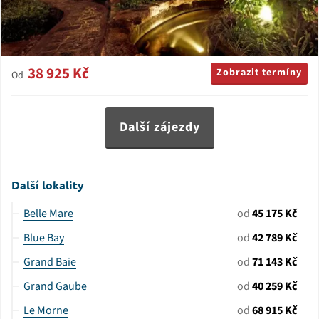
38 925 Kč
Zobrazit termíny
Od
Další zájezdy
Další lokality
Belle Mare
od
45 175 Kč
Blue Bay
od
42 789 Kč
Grand Baie
od
71 143 Kč
Grand Gaube
od
40 259 Kč
Le Morne
od
68 915 Kč