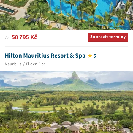
50 795 Kč
Zobrazit termíny
Od
Hilton Mauritius Resort & Spa
5
Mauricius
Flic en Flac