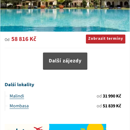
58 816 Kč
Zobrazit termíny
Od
Další zájezdy
Další lokality
Malindi
od
31 990 Kč
Mombasa
od
51 839 Kč