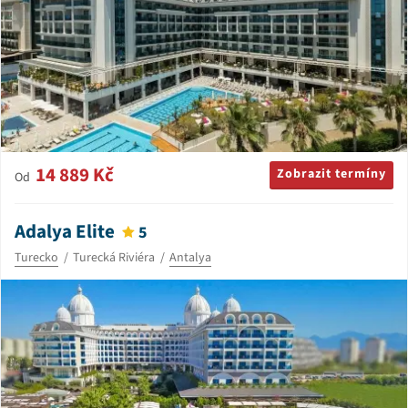
14 889 Kč
Zobrazit termíny
Od
Adalya Elite
5
Turecko
Turecká Riviéra
Antalya