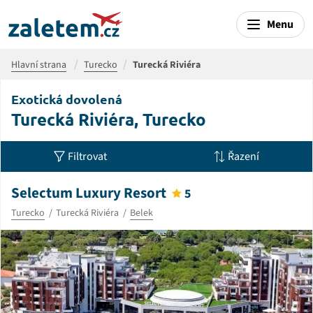
Menu
Hlavní strana
Turecko
Turecká Riviéra
Exotická dovolená
Turecká Riviéra, Turecko
Filtrovat
Řazení
Selectum Luxury Resort
5
Turecko
Turecká Riviéra
Belek