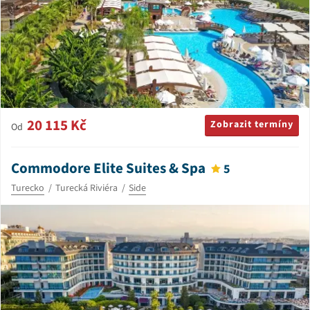
20 115 Kč
Zobrazit termíny
Od
Commodore Elite Suites & Spa
5
Turecko
Turecká Riviéra
Side