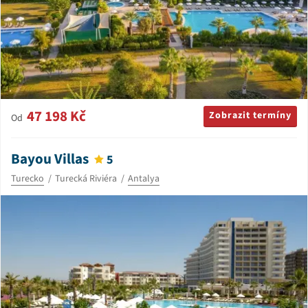
47 198 Kč
Zobrazit termíny
Od
Bayou Villas
5
Turecko
Turecká Riviéra
Antalya