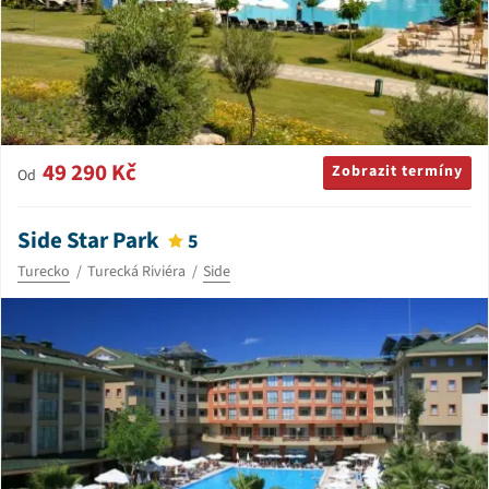
49 290 Kč
Zobrazit termíny
Od
Side Star Park
5
Turecko
Turecká Riviéra
Side