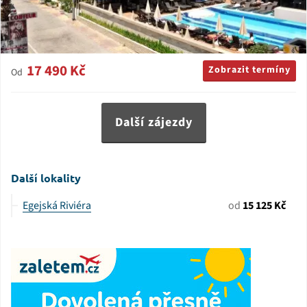
17 490 Kč
Zobrazit termíny
Od
Další zájezdy
Další lokality
Egejská Riviéra
od
15 125 Kč