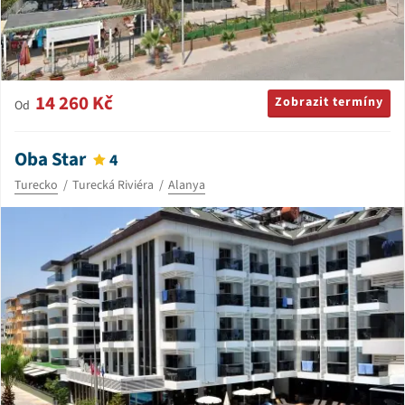
14 260 Kč
Zobrazit termíny
Od
Oba Star
4
Turecko
Turecká Riviéra
Alanya