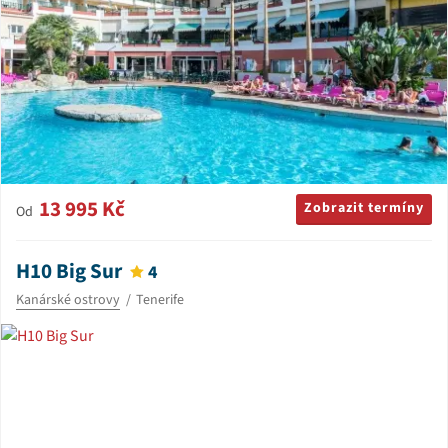
13 995 Kč
Zobrazit termíny
Od
H10 Big Sur
4
Kanárské ostrovy
Tenerife