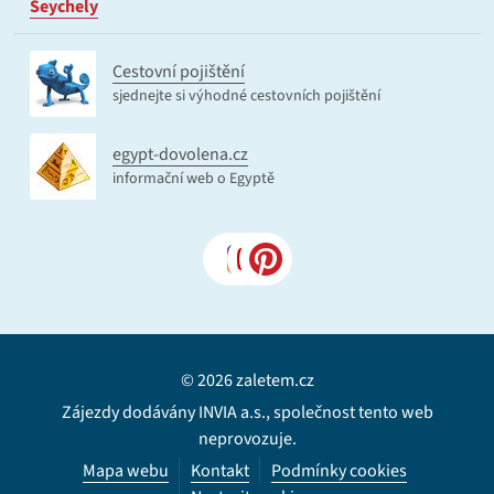
Seychely
Cestovní pojištění
sjednejte si výhodné cestovních pojištění
egypt-dovolena.cz
informační web o Egyptě
© 2026 zaletem.cz
Zájezdy dodávány INVIA a.s., společnost tento web
neprovozuje.
Mapa webu
Kontakt
Podmínky cookies