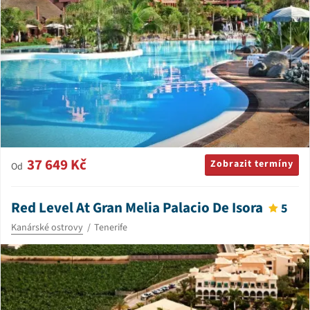
37 649 Kč
Zobrazit termíny
Od
Red Level At Gran Melia Palacio De Isora
5
Kanárské ostrovy
Tenerife