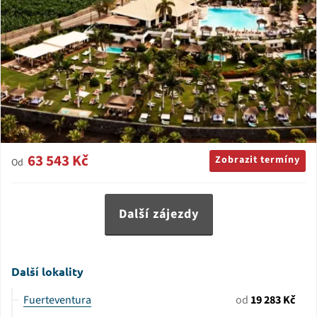
63 543 Kč
Zobrazit termíny
Od
Další zájezdy
Další lokality
Fuerteventura
od
19 283 Kč