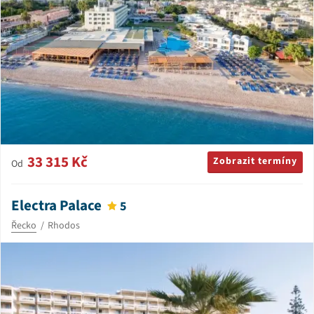
33 315 Kč
Zobrazit termíny
Od
Electra Palace
5
Řecko
Rhodos