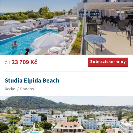
23 709 Kč
Zobrazit termíny
Od
Studia Elpida Beach
Řecko
Rhodos