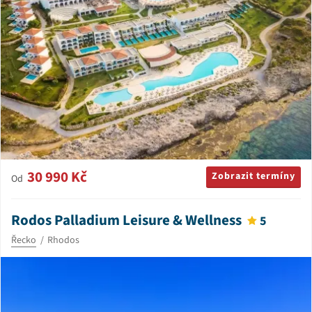
30 990 Kč
Zobrazit termíny
Od
Rodos Palladium Leisure & Wellness
5
Řecko
Rhodos