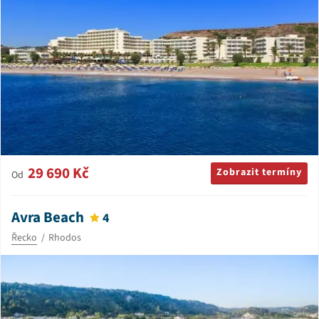
29 690 Kč
Zobrazit termíny
Od
Avra Beach
4
Řecko
Rhodos