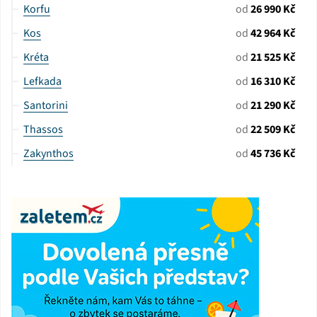
Korfu
od
26 990 Kč
Kos
od
42 964 Kč
Kréta
od
21 525 Kč
Lefkada
od
16 310 Kč
Santorini
od
21 290 Kč
Thassos
od
22 509 Kč
Zakynthos
od
45 736 Kč