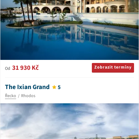
31 930 Kč
Zobrazit termíny
Od
The Ixian Grand
5
Řecko
Rhodos