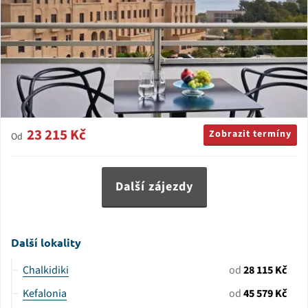
23 215 Kč
Zobrazit termíny
Od
Další zájezdy
Další lokality
Chalkidiki
od
28 115 Kč
Kefalonia
od
45 579 Kč