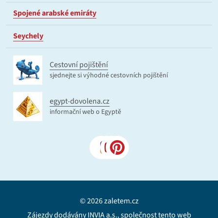
Spojené arabské emiráty
Seychely
Cestovní pojištění
sjednejte si výhodné cestovních pojištění
egypt-dovolena.cz
informační web o Egyptě
© 2026 zaletem.cz
Zájezdy dodávány INVIA a.s., společnost tento web