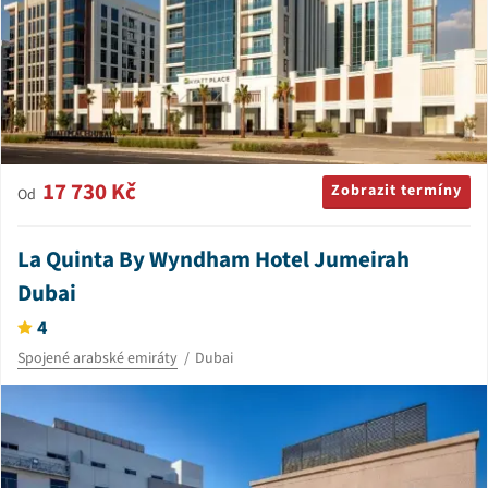
17 730 Kč
Zobrazit termíny
Od
La Quinta By Wyndham Hotel Jumeirah
Dubai
4
Spojené arabské emiráty
Dubai