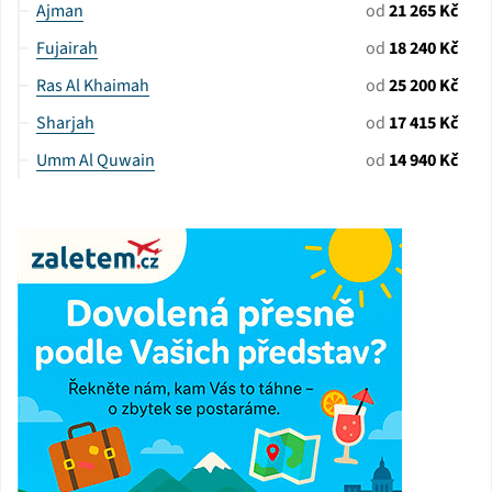
Ajman
od
21 265 Kč
Fujairah
od
18 240 Kč
Ras Al Khaimah
od
25 200 Kč
Sharjah
od
17 415 Kč
Umm Al Quwain
od
14 940 Kč