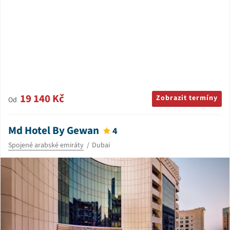
19 140 Kč
Zobrazit termíny
Od
Md Hotel By Gewan
4
Spojené arabské emiráty
Dubai