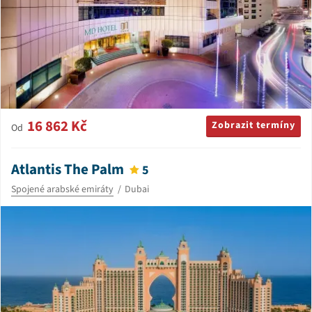
16 862 Kč
Zobrazit termíny
Od
Atlantis The Palm
5
Spojené arabské emiráty
Dubai