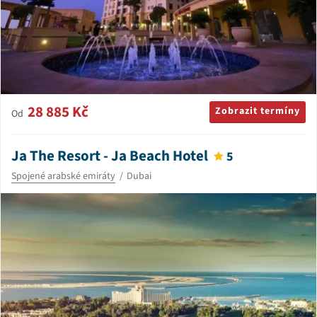
28 885 Kč
Zobrazit termíny
Od
Ja The Resort - Ja Beach Hotel
5
Spojené arabské emiráty
Dubai