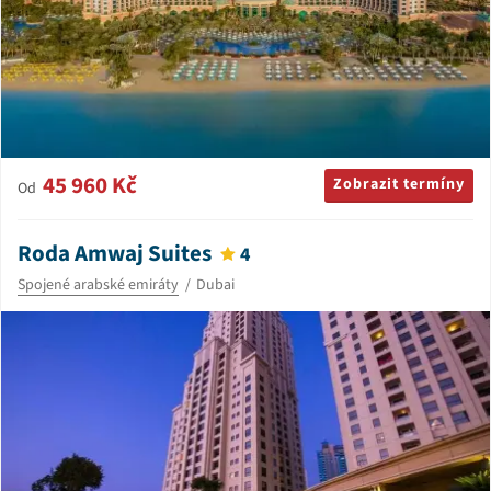
45 960 Kč
Zobrazit termíny
Od
Roda Amwaj Suites
4
Spojené arabské emiráty
Dubai