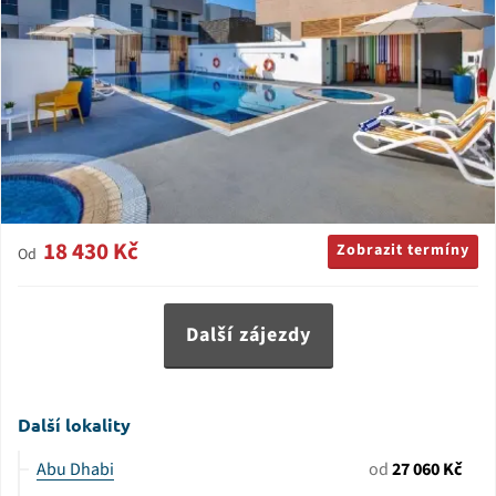
18 430 Kč
Zobrazit termíny
Od
Další zájezdy
Další lokality
Abu Dhabi
od
27 060 Kč