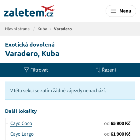
Menu
Hlavní strana
Kuba
Varadero
Exotická dovolená
Varadero, Kuba
Filtrovat
Řazení
V této sekci se zatím žádné zájezdy nenachází.
Další lokality
Cayo Coco
od
65 900 Kč
Cayo Largo
od
61 900 Kč