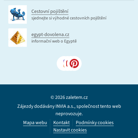
Cestovní pojištění
sjednejte si výhodné cestovních pojištění
egypt-dovolena.cz
informační web o Egyptě
© 2026 zaletem.cz
Zájezdy dodávány INVIA a.s., společnost tento web
neprovozuje.
Mapa webu
Kontakt
Podmínky cookies
Nastavit cookies