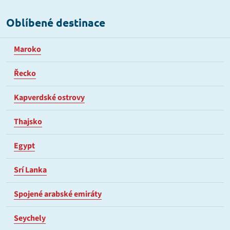
Oblíbené destinace
Maroko
Řecko
Kapverdské ostrovy
Thajsko
Egypt
Srí Lanka
Spojené arabské emiráty
Seychely