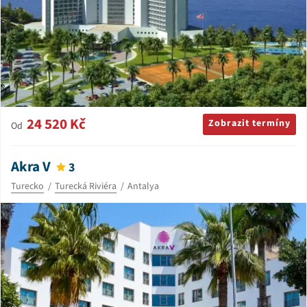
24 520 Kč
Zobrazit termíny
Od
Akra V
3
Turecko
Turecká Riviéra
Antalya