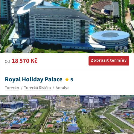
18 570 Kč
Zobrazit termíny
Od
Royal Holiday Palace
5
Turecko
Turecká Riviéra
Antalya