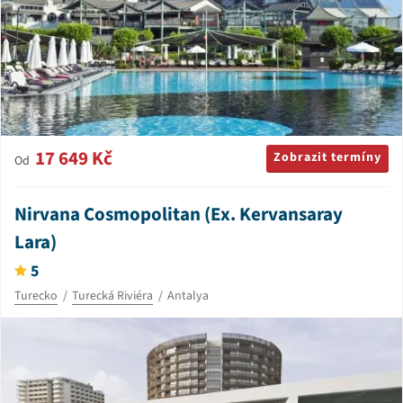
17 649 Kč
Zobrazit termíny
Od
Nirvana Cosmopolitan (Ex. Kervansaray
Lara)
5
Turecko
Turecká Riviéra
Antalya