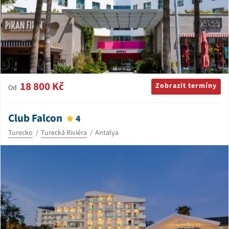
18 800 Kč
Zobrazit termíny
Od
Club Falcon
4
Turecko
Turecká Riviéra
Antalya