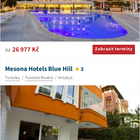
26 977 Kč
Zobrazit termíny
Od
Mesona Hotels Blue Hill
3
Turecko
Turecká Riviéra
Antalya