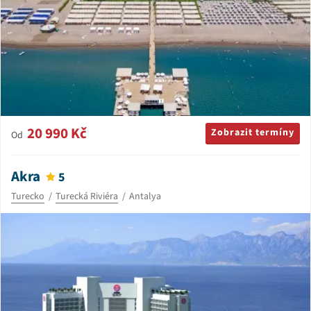
20 990 Kč
Zobrazit termíny
Od
Akra
5
Turecko
Turecká Riviéra
Antalya