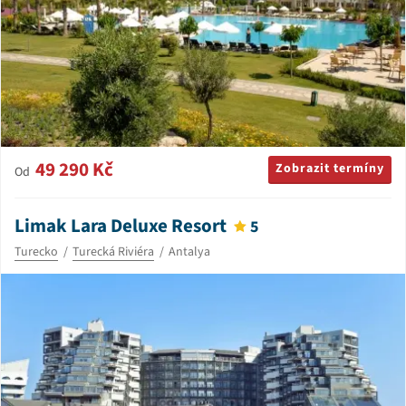
49 290 Kč
Zobrazit termíny
Od
Limak Lara Deluxe Resort
5
Turecko
Turecká Riviéra
Antalya