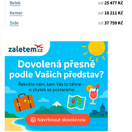
Belek
od
25 477 Kč
Kemer
od
18 211 Kč
Side
od
37 759 Kč