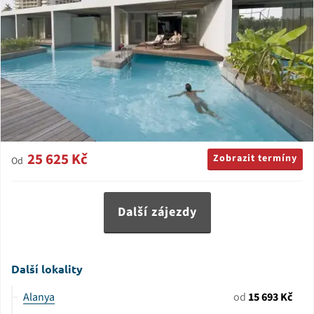
25 625 Kč
Zobrazit termíny
Od
Další zájezdy
Další lokality
Alanya
od
15 693 Kč