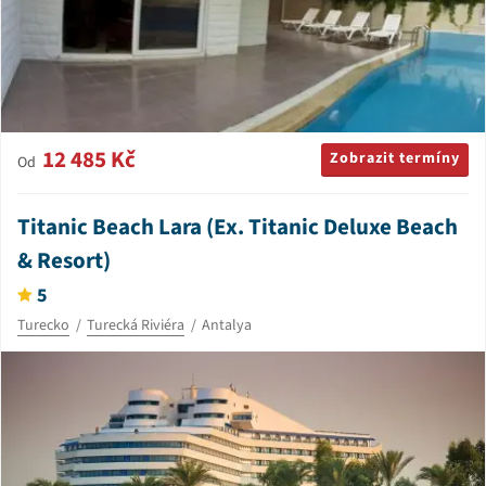
12 485 Kč
Zobrazit termíny
Od
Titanic Beach Lara (Ex. Titanic Deluxe Beach
& Resort)
5
Turecko
Turecká Riviéra
Antalya