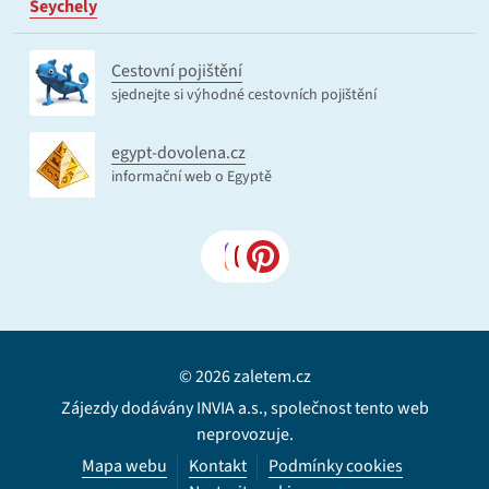
Seychely
Cestovní pojištění
sjednejte si výhodné cestovních pojištění
egypt-dovolena.cz
informační web o Egyptě
© 2026 zaletem.cz
Zájezdy dodávány INVIA a.s., společnost tento web
neprovozuje.
Mapa webu
Kontakt
Podmínky cookies