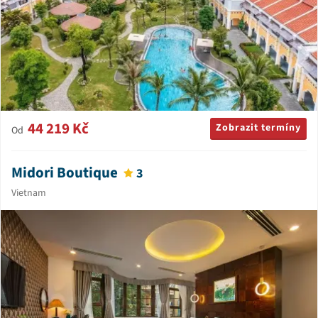
44 219 Kč
Zobrazit termíny
Od
Midori Boutique
3
Vietnam