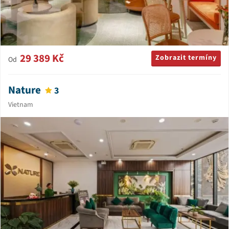
29 389 Kč
Zobrazit termíny
Od
Nature
3
Vietnam