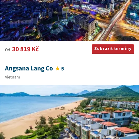
30 819 Kč
Zobrazit termíny
Od
Angsana Lang Co
5
Vietnam