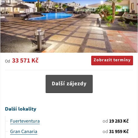
33 571 Kč
Zobrazit termíny
Od
Další zájezdy
Další lokality
Fuerteventura
od
19 283 Kč
Gran Canaria
od
31 959 Kč