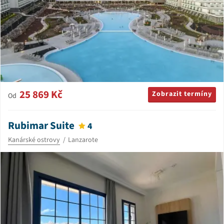
25 869 Kč
Zobrazit termíny
Od
Rubimar Suite
4
Kanárské ostrovy
Lanzarote