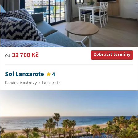
32 700 Kč
Zobrazit termíny
Od
Sol Lanzarote
4
Kanárské ostrovy
Lanzarote