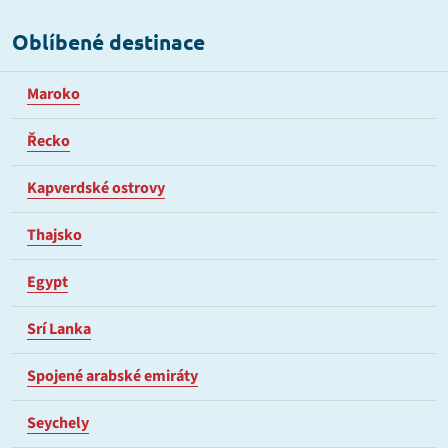
Oblíbené destinace
Maroko
Řecko
Kapverdské ostrovy
Thajsko
Egypt
Srí Lanka
Spojené arabské emiráty
Seychely