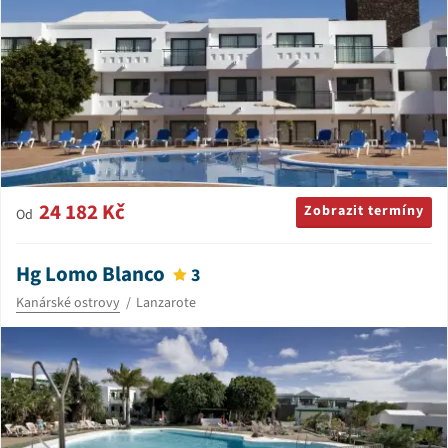
24 182 Kč
Zobrazit termíny
Od
Hg Lomo Blanco
3
Kanárské ostrovy
Lanzarote