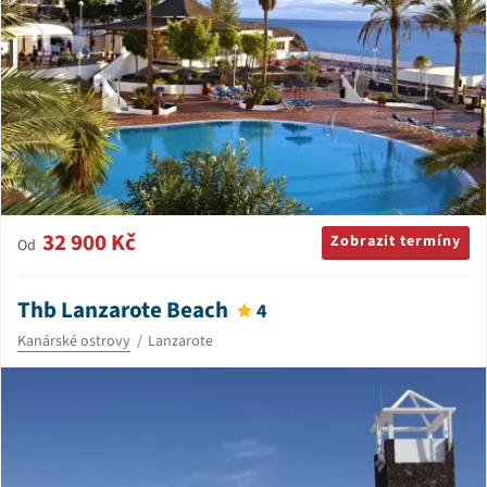
32 900 Kč
Zobrazit termíny
Od
Thb Lanzarote Beach
4
Kanárské ostrovy
Lanzarote