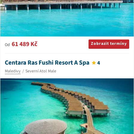
61 489 Kč
Zobrazit termíny
Od
Centara Ras Fushi Resort A Spa
4
Maledivy
Severní Atol Male