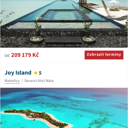
209 179 Kč
Zobrazit termíny
Od
Joy Island
5
Maledivy
Severní Atol Male