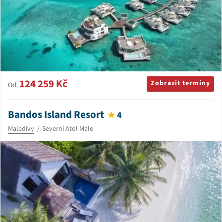
124 259 Kč
Zobrazit termíny
Od
Bandos Island Resort
4
Maledivy
Severní Atol Male