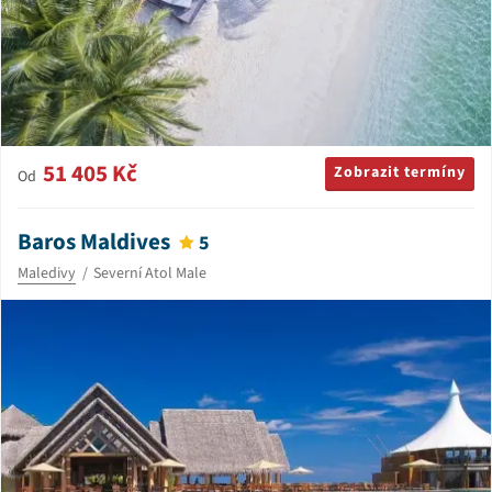
51 405 Kč
Zobrazit termíny
Od
Baros Maldives
5
Maledivy
Severní Atol Male