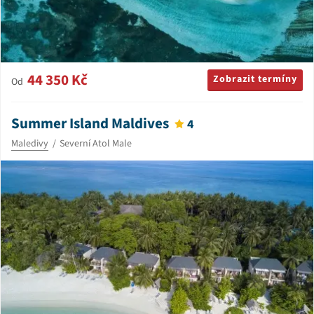
44 350 Kč
Zobrazit termíny
Od
Summer Island Maldives
4
Maledivy
Severní Atol Male