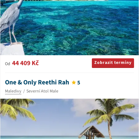
44 409 Kč
Zobrazit termíny
Od
One & Only Reethi Rah
5
Maledivy
Severní Atol Male