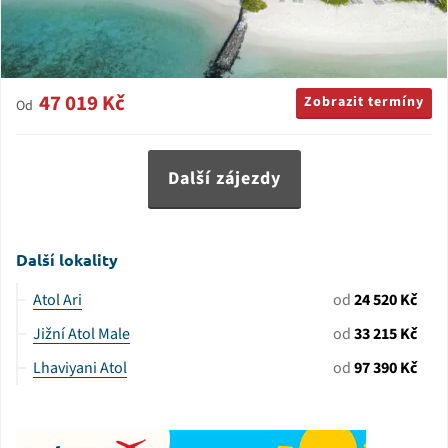
47 019 Kč
Zobrazit termíny
Od
Další zájezdy
Další lokality
Atol Ari
od
24 520 Kč
Jižní Atol Male
od
33 215 Kč
Lhaviyani Atol
od
97 390 Kč