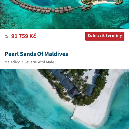
91 759 Kč
Zobrazit termíny
Od
Pearl Sands Of Maldives
Maledivy
Severní Atol Male