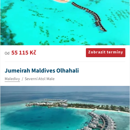
55 115 Kč
Zobrazit termíny
Od
Jumeirah Maldives Olhahali
Maledivy
Severní Atol Male