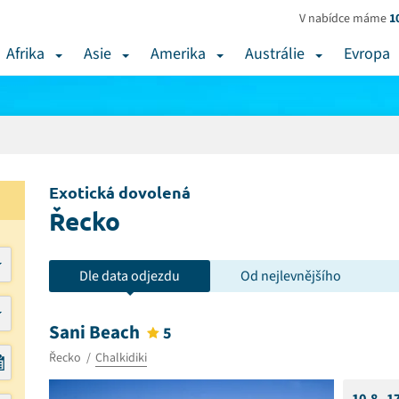
V nabídce máme
1
Afrika
Asie
Amerika
Austrálie
Evropa
Exotická dovolená
Řecko
Dle data odjezdu
Od nejlevnějšího
Sani Beach
5
Řecko
Chalkidiki