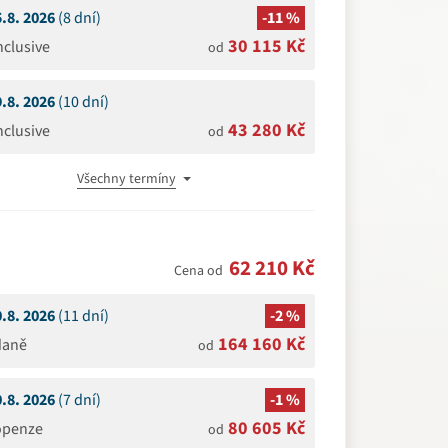
5.8. 2026
(8 dní)
-11 %
30 115 Kč
Inclusive
od
9.8. 2026
(10 dní)
43 280 Kč
Inclusive
od
Všechny termíny
62 210 Kč
Cena od
0.8. 2026
(11 dní)
-2 %
164 160 Kč
daně
od
0.8. 2026
(7 dní)
-1 %
80 605 Kč
openze
od