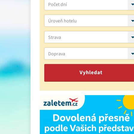
Počet dní
Úroveň hotelu
Strava
Doprava
Vyhledat