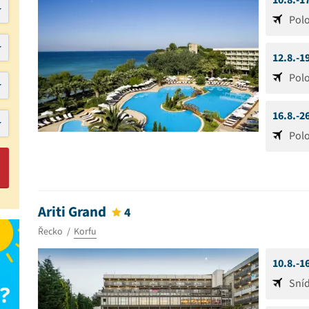
10.8.-1
Pol
12.8.-1
Pol
16.8.-2
Pol
Ariti Grand
4
Řecko
Korfu
10.8.-1
Sní