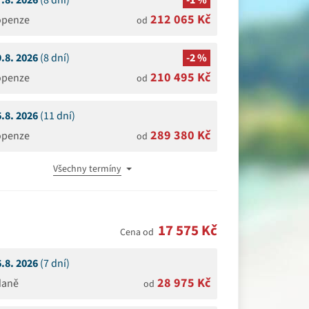
7.8. 2026
(8 dní)
-1 %
212 065 Kč
openze
od
9.8. 2026
(8 dní)
-2 %
210 495 Kč
openze
od
6.8. 2026
(11 dní)
289 380 Kč
openze
od
Všechny termíny
17 575 Kč
Cena od
6.8. 2026
(7 dní)
28 975 Kč
daně
od