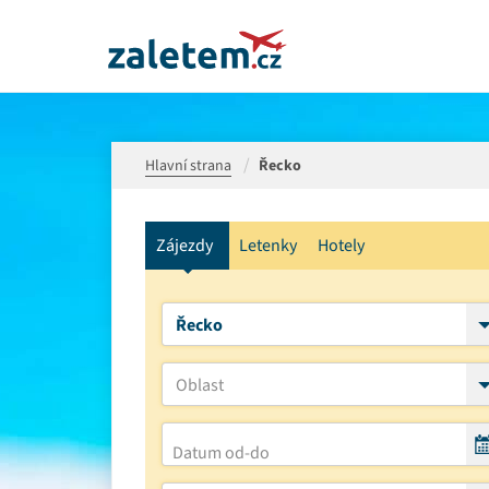
Hlavní strana
Řecko
Zájezdy
Letenky
Hotely
Řecko
Oblast