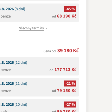
8.8. 2026
(8 dní)
-45 %
68 190 Kč
openze
od
Všechny termíny
39 180 Kč
Cena od
1.8. 2026
(12 dní)
177 713 Kč
openze
od
2.8. 2026
(11 dní)
-21 %
79 150 Kč
openze
od
3.8. 2026
(10 dní)
-27 %
59 730 Kč
daně