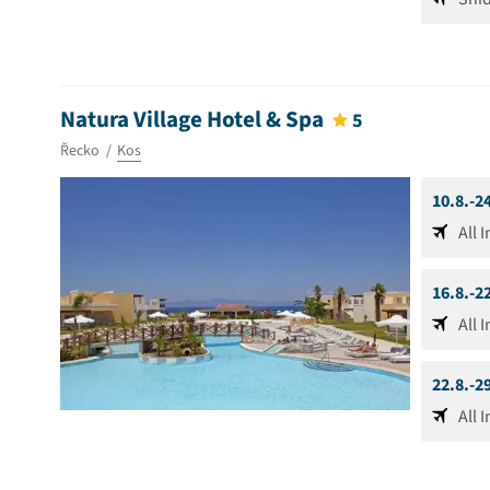
Natura Village Hotel & Spa
5
Řecko
Kos
10.8.-2
All 
16.8.-2
All 
22.8.-2
All 