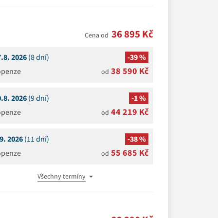
36 895 Kč
Cena od
7.8. 2026
(8 dní)
-39 %
38 590 Kč
openze
od
0.8. 2026
(9 dní)
-1 %
44 219 Kč
openze
od
.9. 2026
(11 dní)
-38 %
55 685 Kč
openze
od
Všechny termíny