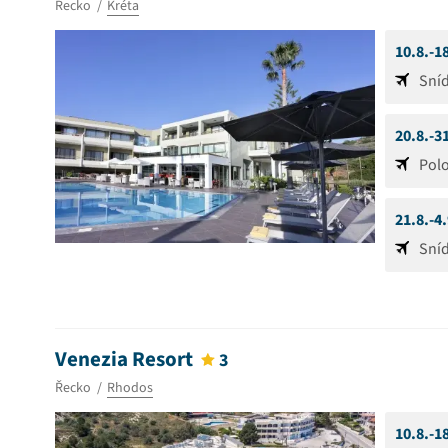
Řecko
Kréta
10.8.-1
Sní
20.8.-3
Pol
21.8.-4
Sní
Venezia Resort
3
Řecko
Rhodos
10.8.-1