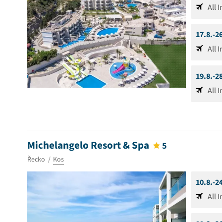
All 
17.8.-2
All 
19.8.-2
All 
Michelangelo Resort & Spa
5
Řecko
Kos
10.8.-2
All 