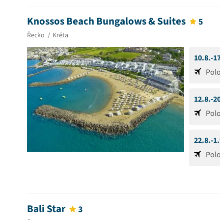
Knossos Beach Bungalows & Suites
5
Řecko
Kréta
10.8.-1
Pol
12.8.-2
Pol
22.8.-1
Pol
Bali Star
3