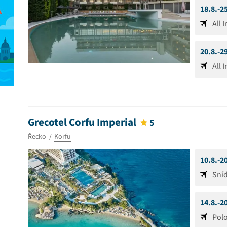
18.8.-2
All 
20.8.-2
All 
Grecotel Corfu Imperial
5
Řecko
Korfu
10.8.-2
Sní
14.8.-2
Pol