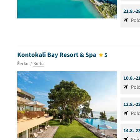
21.8.-2
Pol
Kontokali Bay Resort & Spa
5
Řecko
Korfu
10.8.-2
Pol
12.8.-2
Pol
14.8.-2
Sní