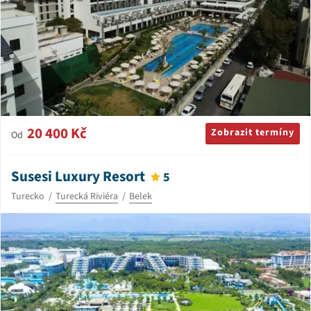
20 400 Kč
Zobrazit termíny
Od
Susesi Luxury Resort
5
Turecko
Turecká Riviéra
Belek