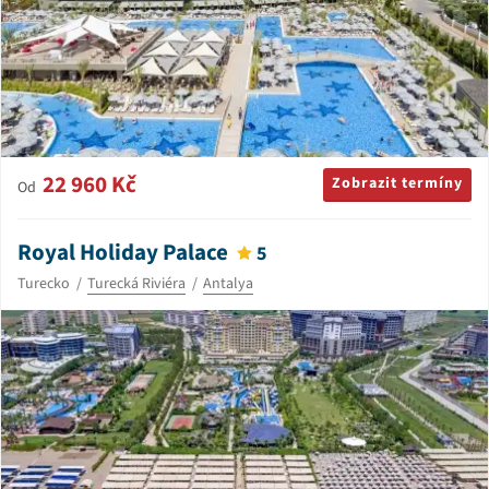
22 960 Kč
Zobrazit termíny
Od
Royal Holiday Palace
5
Turecko
Turecká Riviéra
Antalya