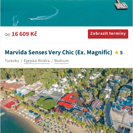
16 609 Kč
Zobrazit termíny
Od
Marvida Senses Very Chic (Ex. Magnific)
5
Turecko
Egejská Riviéra
Bodrum