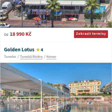
18 990 Kč
Zobrazit termíny
Od
Golden Lotus
4
Turecko
Turecká Riviéra
Kemer