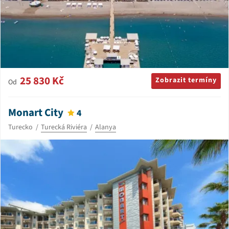
25 830 Kč
Zobrazit termíny
Od
Monart City
4
Turecko
Turecká Riviéra
Alanya