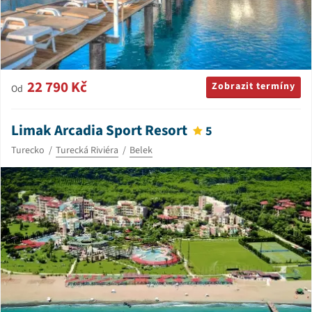
22 790 Kč
Zobrazit termíny
Od
Limak Arcadia Sport Resort
5
Turecko
Turecká Riviéra
Belek