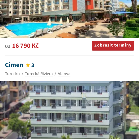
16 790 Kč
Zobrazit termíny
Od
Cimen
3
Turecko
Turecká Riviéra
Alanya