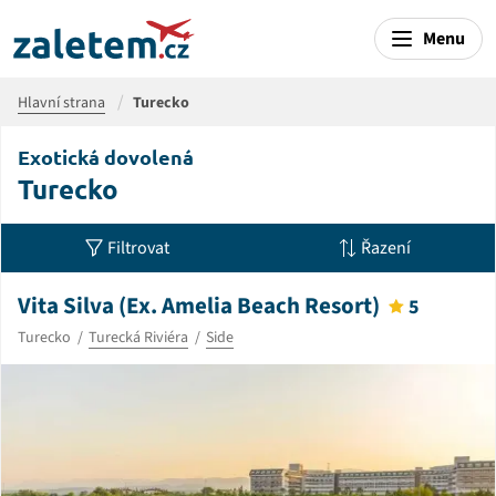
Menu
Hlavní strana
Turecko
Exotická dovolená
Turecko
Filtrovat
Řazení
Vita Silva (Ex. Amelia Beach Resort)
5
Turecko
Turecká Riviéra
Side