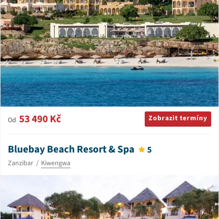
53 490 Kč
Zobrazit termíny
Od
Bluebay Beach Resort & Spa
5
Zanzibar
Kiwengwa