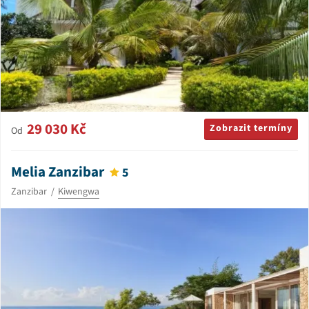
29 030 Kč
Zobrazit termíny
Od
Melia Zanzibar
5
Zanzibar
Kiwengwa