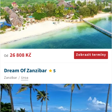
26 808 Kč
Zobrazit termíny
Od
Dream Of Zanzibar
5
Zanzibar
Uroa