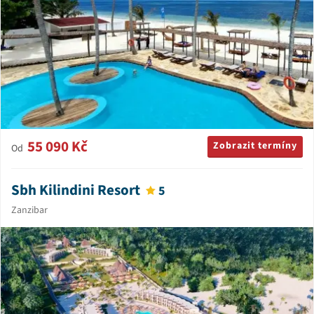
55 090 Kč
Zobrazit termíny
Od
Sbh Kilindini Resort
5
Zanzibar