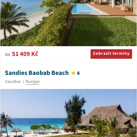
51 409 Kč
Zobrazit termíny
Od
Sandies Baobab Beach
4
Zanzibar
Nungwi