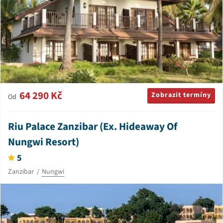
64 290 Kč
Zobrazit termíny
Od
Riu Palace Zanzibar (Ex. Hideaway Of
Nungwi Resort)
5
Zanzibar
Nungwi