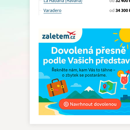
La Habana (Havana)
od
32 400 
Varadero
od
34 300 