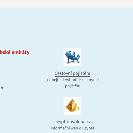
bské emiráty
Cestovní pojištění
sjednejte si výhodné cestovních
pojištění
ah
egypt-dovolena.cz
informační web o Egyptě