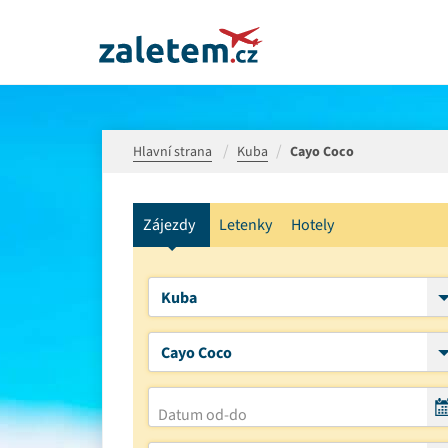
Hlavní strana
Kuba
Cayo Coco
Zájezdy
Letenky
Hotely
Kuba
Cayo Coco