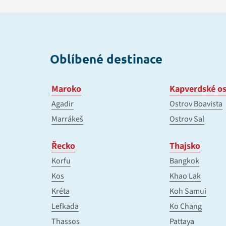
Oblíbené destinace
Maroko
Kapverdské os
Agadir
Ostrov Boavista
Marrákeš
Ostrov Sal
Řecko
Thajsko
Korfu
Bangkok
Kos
Khao Lak
Kréta
Koh Samui
Lefkada
Ko Chang
Thassos
Pattaya