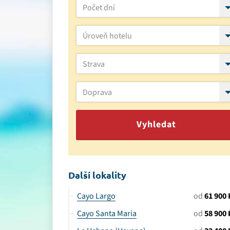
Počet dní
Úroveň hotelu
Strava
Doprava
Vyhledat
Další lokality
Cayo Largo
od
61 900 
Cayo Santa Maria
od
58 900 