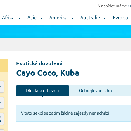
V nabídce máme
1
Afrika
Asie
Amerika
Austrálie
Evropa
Exotická dovolená
Cayo Coco, Kuba
Dle data odjezdu
Od nejlevnějšího
V této sekci se zatím žádné zájezdy nenachází.