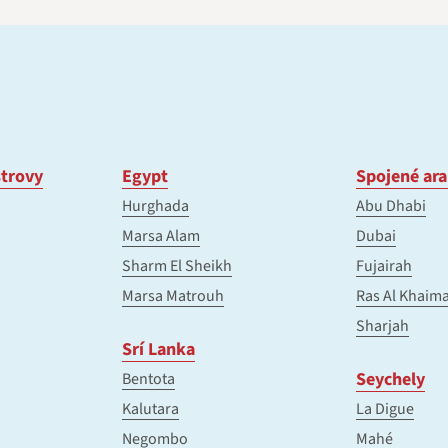
trovy
Egypt
Spojené ara
Hurghada
Abu Dhabi
Marsa Alam
Dubai
Sharm El Sheikh
Fujairah
Marsa Matrouh
Ras Al Khaim
Sharjah
Srí Lanka
Seychely
Bentota
Kalutara
La Digue
Negombo
Mahé