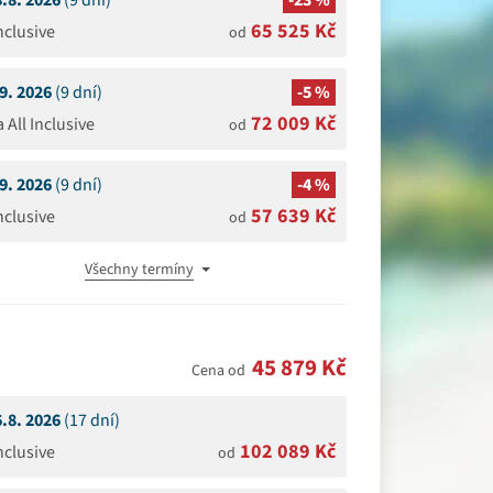
8.8. 2026
(9 dní)
-23 %
65 525 Kč
Inclusive
od
.9. 2026
(9 dní)
-5 %
72 009 Kč
a All Inclusive
od
.9. 2026
(9 dní)
-4 %
57 639 Kč
Inclusive
od
Všechny termíny
45 879 Kč
Cena od
6.8. 2026
(17 dní)
102 089 Kč
Inclusive
od