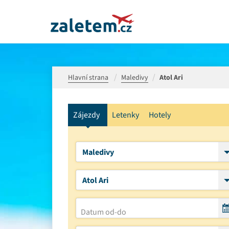
Hlavní strana
Maledivy
Atol Ari
Zájezdy
Letenky
Hotely
Maledivy
Atol Ari