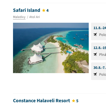
Safari Island
4
Maledivy
Atol Ari
11.8.-2
Pol
12.8.-1
Pln
30.8.-7
Pol
Constance Halaveli Resort
5