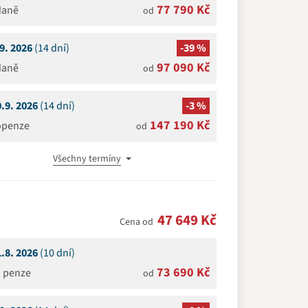
77 790 Kč
daně
od
.9. 2026
(14 dní)
-39 %
97 090 Kč
daně
od
0.9. 2026
(14 dní)
-3 %
147 190 Kč
openze
od
Všechny termíny
47 649 Kč
Cena od
1.8. 2026
(10 dní)
73 690 Kč
á penze
od