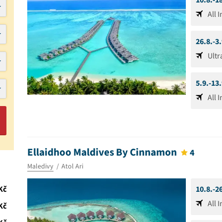
10.8.-1
All 
26.8.-3
Ultr
5.9.-13
All 
Ellaidhoo Maldives By Cinnamon
4
Maledivy
Atol Ari
Kč
10.8.-2
All 
Kč