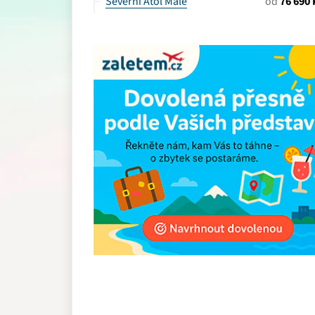
Severní Atol Male
od
76 690 