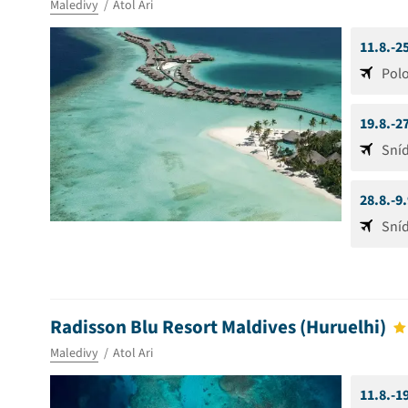
Maledivy
Atol Ari
11.8.-2
Pol
19.8.-2
Sní
28.8.-9
Sní
Radisson Blu Resort Maldives (Huruelhi)
Maledivy
Atol Ari
11.8.-1