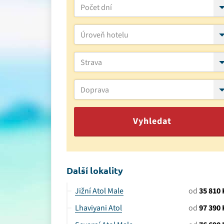
Počet dní
Úroveň hotelu
Strava
Doprava
Vyhledat
Další lokality
Jižní Atol Male
od
35 810 
Lhaviyani Atol
od
97 390 