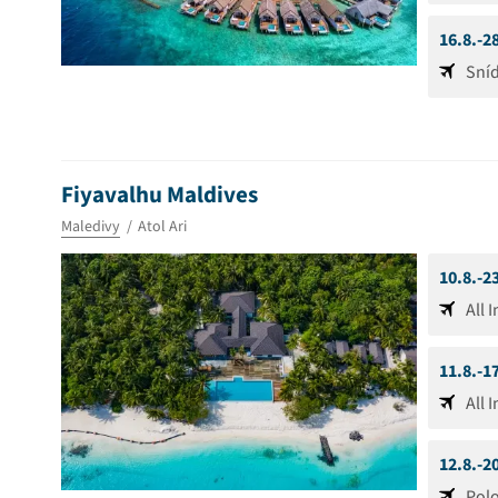
16.8.-2
Sní
Fiyavalhu Maldives
Maledivy
Atol Ari
10.8.-2
All 
11.8.-1
All 
12.8.-2
Pol