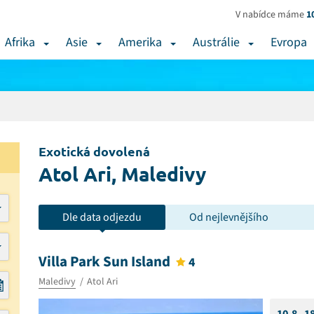
V nabídce máme
1
Afrika
Asie
Amerika
Austrálie
Evropa
Exotická dovolená
Atol Ari, Maledivy
Dle data odjezdu
Od nejlevnějšího
Villa Park Sun Island
4
Maledivy
Atol Ari