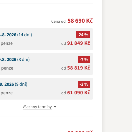
58 690 Kč
Cena od
4.8. 2026
(14 dní)
-24 %
91 849 Kč
openze
od
9.8. 2026
(8 dní)
-7 %
58 819 Kč
á penze
od
.9. 2026
(9 dní)
-3 %
61 090 Kč
openze
od
Všechny termíny