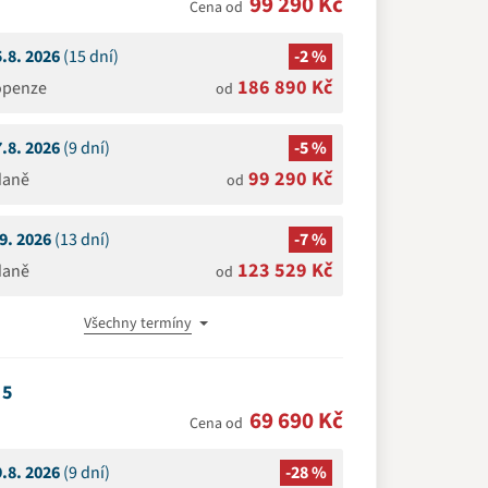
99 290 Kč
Cena od
5.8. 2026
(15 dní)
-2 %
186 890 Kč
openze
od
7.8. 2026
(9 dní)
-5 %
99 290 Kč
daně
od
.9. 2026
(13 dní)
-7 %
123 529 Kč
daně
od
Všechny termíny
5
69 690 Kč
Cena od
9.8. 2026
(9 dní)
-28 %