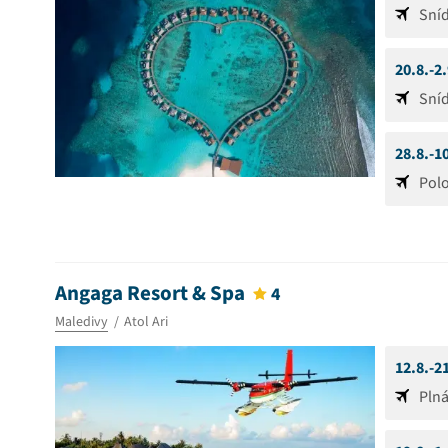
Sní
20.8.-2
Sní
28.8.-1
Pol
Angaga Resort & Spa
4
Maledivy
Atol Ari
12.8.-2
Pln