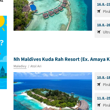
Kč
16.8.-2
Pln
18.8.-2
Ultr
Nh Maldives Kuda Rah Resort (Ex. Amaya 
Maledivy
Atol Ari
10.8.-1
Pln
11.8.-2
Pln