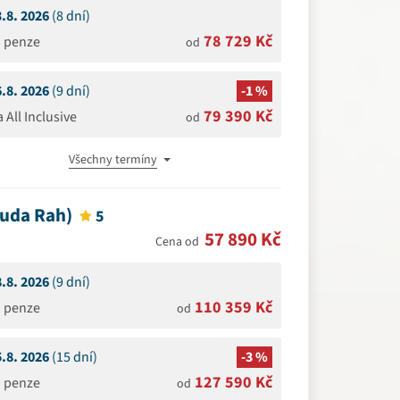
3.8. 2026
(8 dní)
78 729 Kč
á penze
od
6.8. 2026
(9 dní)
-1 %
79 390 Kč
a All Inclusive
od
Všechny termíny
Kuda Rah)
5
57 890 Kč
Cena od
8.8. 2026
(9 dní)
110 359 Kč
á penze
od
5.8. 2026
(15 dní)
-3 %
127 590 Kč
á penze
od