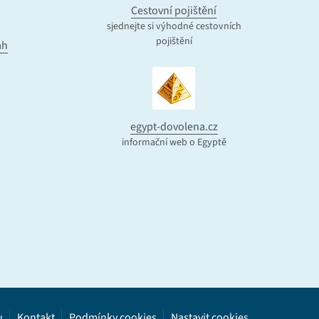
Cestovní pojištění
sjednejte si výhodné cestovních
pojištění
ah
egypt-dovolena.cz
informační web o Egyptě
u
Kontakt
Podmínky cookies
Nastavit cookies