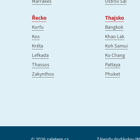
Marrákeš
Ostrov Sal
Řecko
Thajsko
Korfu
Bangkok
Kos
Khao Lak
Kréta
Koh Samui
Lefkada
Ko Chang
Thassos
Pattaya
Zakynthos
Phuket
© 2026 zaletem.cz
Zájezdy dodávány INV