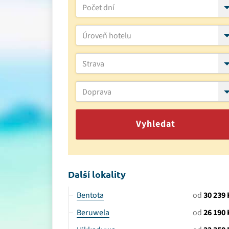
Počet dní
Úroveň hotelu
Strava
Doprava
Vyhledat
Další lokality
Bentota
od
30 239 
Beruwela
od
26 190 