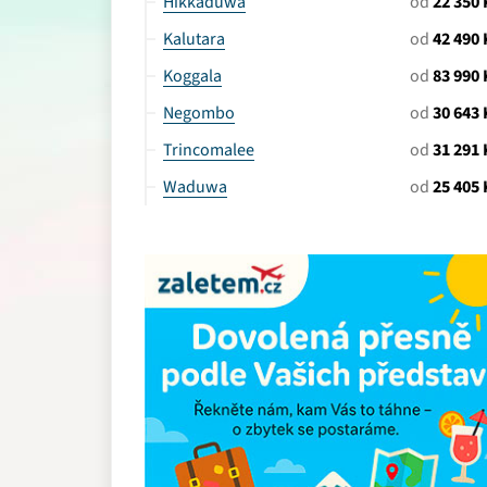
Hikkaduwa
od
22 350 
Kalutara
od
42 490 
Koggala
od
83 990 
Negombo
od
30 643 
Trincomalee
od
31 291 
Waduwa
od
25 405 