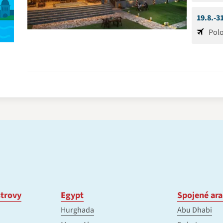
19.8.-3
Pol
trovy
Egypt
Spojené ara
Hurghada
Abu Dhabi