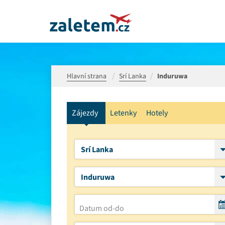
Hlavní strana
Srí Lanka
Induruwa
Zájezdy
Letenky
Hotely
Srí Lanka
Induruwa