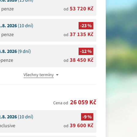
5.8. 2026
(15 dní)
53 720 Kč
á penze
od
1.8. 2026
(10 dní)
-23 %
37 135 Kč
á penze
od
4.8. 2026
(9 dní)
-12 %
38 450 Kč
openze
od
Všechny termíny
26 059 Kč
Cena od
2.8. 2026
(10 dní)
-9 %
39 600 Kč
Inclusive
od