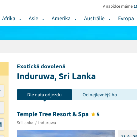
V nabídce máme
1
Afrika
Asie
Amerika
Austrálie
Evropa
Exotická dovolená
Induruwa, Srí Lanka
Dle data odjezdu
Od nejlevnějšího
Temple Tree Resort & Spa
5
Srí Lanka
Induruwa