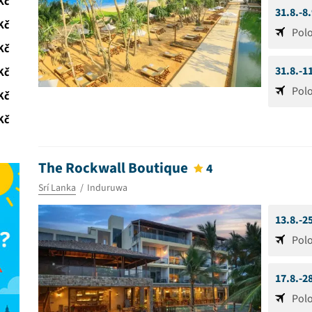
Kč
31.8.-8
Kč
Pol
Kč
31.8.-1
Kč
Pol
Kč
Kč
The Rockwall Boutique
4
Srí Lanka
Induruwa
13.8.-2
Pol
17.8.-2
Pol