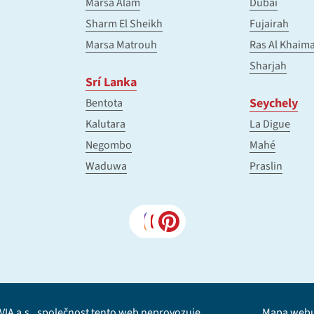
Marsa Alam
Dubai
Sharm El Sheikh
Fujairah
Marsa Matrouh
Ras Al Khaim
Sharjah
Srí Lanka
Seychely
Bentota
Kalutara
La Digue
Negombo
Mahé
Waduwa
Praslin
IA a.s., společnost tento web neprovozuje.
Mapa web