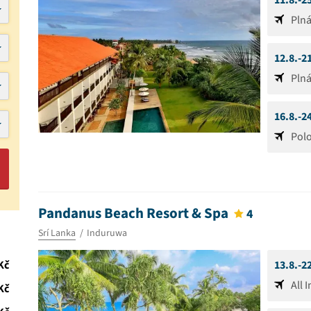
11.8.-2
Pln
12.8.-2
Pln
16.8.-2
Pol
Pandanus Beach Resort & Spa
4
Srí Lanka
Induruwa
Kč
13.8.-2
All 
Kč