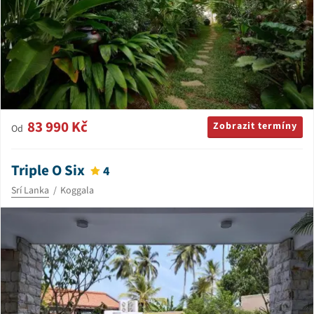
83 990 Kč
Zobrazit termíny
Od
Triple O Six
4
Srí Lanka
Koggala