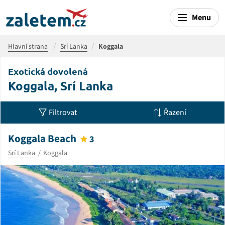
Menu
Hlavní strana
Srí Lanka
Koggala
Exotická dovolená
Koggala, Srí Lanka
Filtrovat
Řazení
Koggala Beach
3
Srí Lanka
Koggala