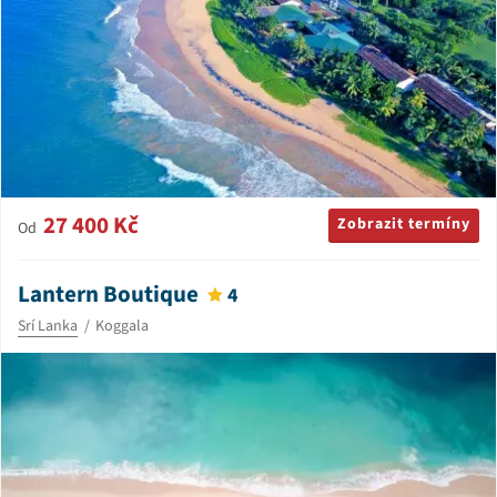
27 400 Kč
Zobrazit termíny
Od
Lantern Boutique
4
Srí Lanka
Koggala