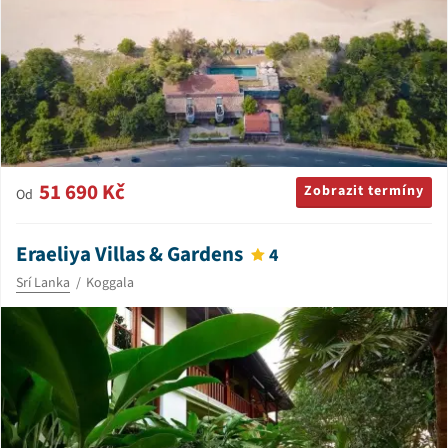
51 690 Kč
Zobrazit termíny
Od
Eraeliya Villas & Gardens
4
Srí Lanka
Koggala