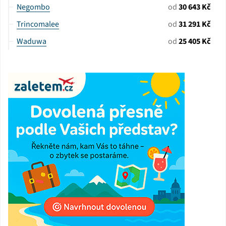
Negombo
od
30 643 Kč
Trincomalee
od
31 291 Kč
Waduwa
od
25 405 Kč