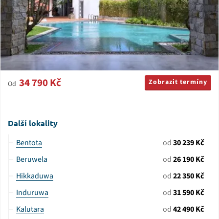
34 790 Kč
Zobrazit termíny
Od
Další lokality
Bentota
od
30 239 Kč
Beruwela
od
26 190 Kč
Hikkaduwa
od
22 350 Kč
Induruwa
od
31 590 Kč
Kalutara
od
42 490 Kč