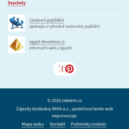
Seychely
Cestovní pojištění
sjednejte si výhodné cestovních pojištění
egypt-dovolena.cz
informační web o Egyptě
© 2026 zaletem.cz
Zájezdy dodávány INVIA a.s., společnost tento web
neprovozuje.
Mapa webu
Kontakt
Podmínky cookies