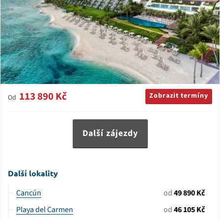
113 890 Kč
Zobrazit termíny
Od
Další zájezdy
Další lokality
Cancún
od
49 890 Kč
Playa del Carmen
od
46 105 Kč