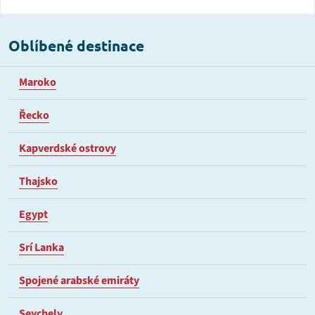
Oblíbené destinace
Maroko
Řecko
Kapverdské ostrovy
Thajsko
Egypt
Srí Lanka
Spojené arabské emiráty
Seychely