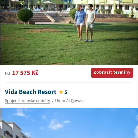
17 575 Kč
Zobrazit termíny
Od
Vida Beach Resort
5
Spojené arabské emiráty
Umm Al Quwain