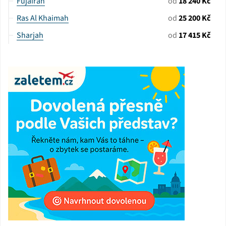
Fujairah
od
18 240 Kč
Ras Al Khaimah
od
25 200 Kč
Sharjah
od
17 415 Kč