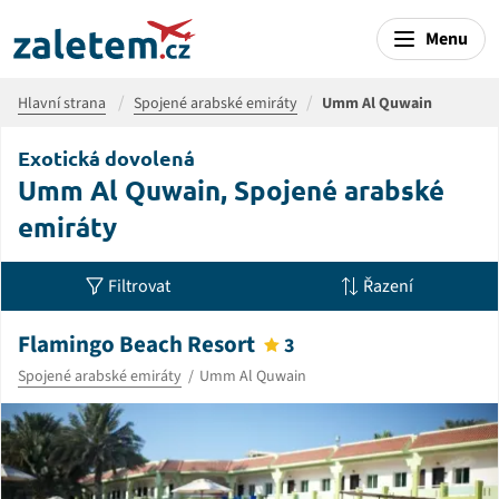
Menu
Hlavní strana
Spojené arabské emiráty
Umm Al Quwain
Exotická dovolená
Umm Al Quwain, Spojené arabské
emiráty
Filtrovat
Řazení
Flamingo Beach Resort
3
Spojené arabské emiráty
Umm Al Quwain