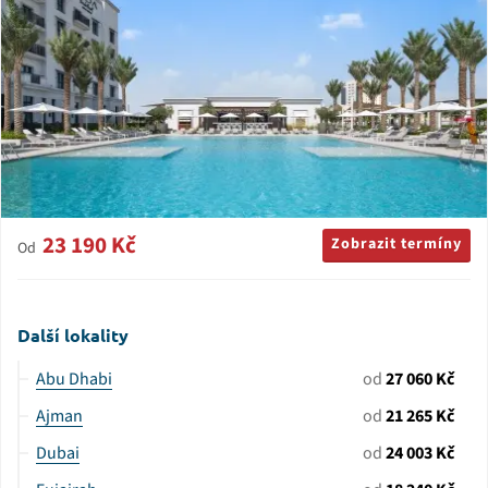
23 190 Kč
Zobrazit termíny
Od
Další lokality
Abu Dhabi
od
27 060 Kč
Ajman
od
21 265 Kč
Dubai
od
24 003 Kč