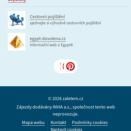
Cestovní pojištění
sjednejte si výhodné cestovních pojištění
egypt-dovolena.cz
informační web o Egyptě
© 2026 zaletem.cz
Zájezdy dodávány INVIA a.s., společnost tento web
neprovozuje.
Mapa webu
Kontakt
Podmínky cookies
Nastavit cookies