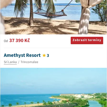
37 390 Kč
Zobrazit termíny
Od
Amethyst Resort
3
Srí Lanka
Trincomalee