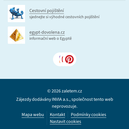
Cestovní pojištění
sjednejte si výhodné cestovních pojištění
egypt-dovolena.cz
informační web o Egyptě
© 2026 zaletem.cz
Zájezdy dodávány INVIA a.s., společnost tento web
neprovozuje.
Mapa webu
Kontakt
Podmínky cookies
Nastavit cookies