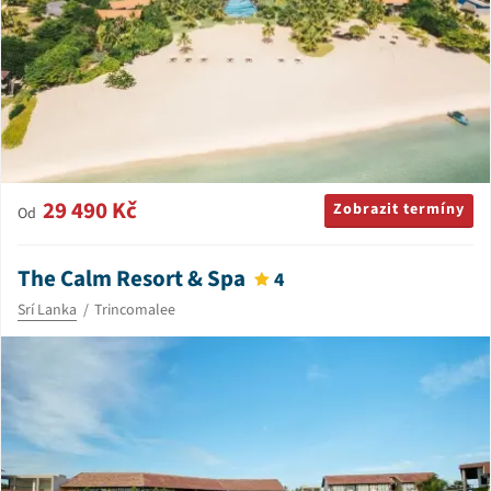
29 490 Kč
Zobrazit termíny
Od
The Calm Resort & Spa
4
Srí Lanka
Trincomalee