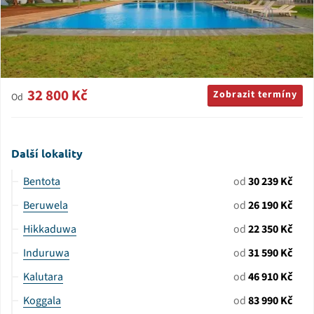
32 800 Kč
Zobrazit termíny
Od
Další lokality
Bentota
od
30 239 Kč
Beruwela
od
26 190 Kč
Hikkaduwa
od
22 350 Kč
Induruwa
od
31 590 Kč
Kalutara
od
46 910 Kč
Koggala
od
83 990 Kč