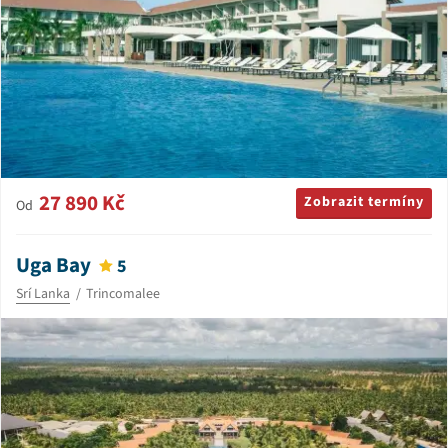
27 890 Kč
Zobrazit termíny
Od
Uga Bay
5
Srí Lanka
Trincomalee