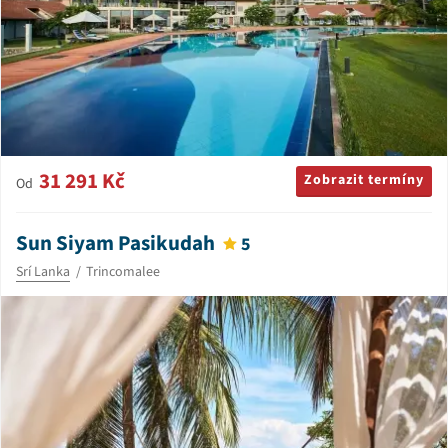
31 291 Kč
Zobrazit termíny
Od
Sun Siyam Pasikudah
5
Srí Lanka
Trincomalee