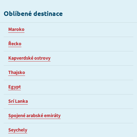
Oblíbené destinace
Maroko
Řecko
Kapverdské ostrovy
Thajsko
Egypt
Srí Lanka
Spojené arabské emiráty
Seychely