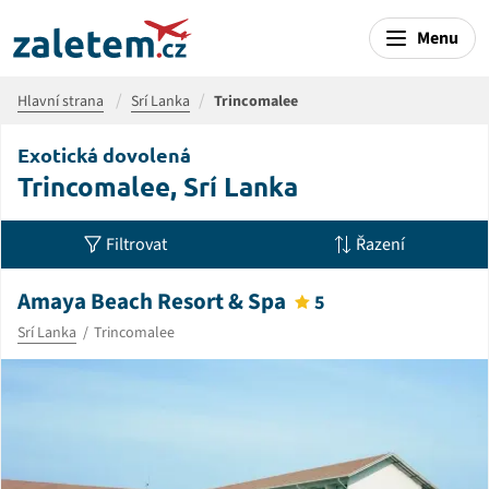
Menu
Hlavní strana
Srí Lanka
Trincomalee
Exotická dovolená
Trincomalee, Srí Lanka
Filtrovat
Řazení
Amaya Beach Resort & Spa
5
Srí Lanka
Trincomalee