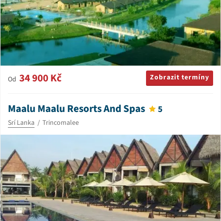
34 900 Kč
Zobrazit termíny
Od
Maalu Maalu Resorts And Spas
5
Srí Lanka
Trincomalee