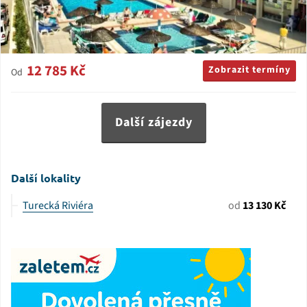
12 785 Kč
Zobrazit termíny
Od
Další zájezdy
Další lokality
Turecká Riviéra
od
13 130 Kč