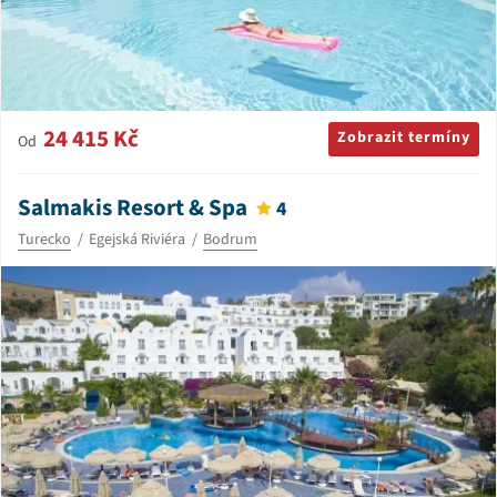
24 415 Kč
Zobrazit termíny
Od
Salmakis Resort & Spa
4
Turecko
Egejská Riviéra
Bodrum