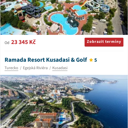
23 345 Kč
Zobrazit termíny
Od
Ramada Resort Kusadasi & Golf
5
Turecko
Egejská Riviéra
Kusadasi