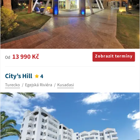
13 990 Kč
Zobrazit termíny
Od
City’s Hill
4
Turecko
Egejská Riviéra
Kusadasi