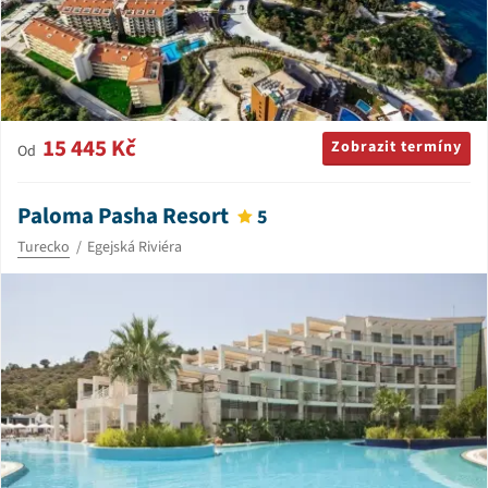
15 445 Kč
Zobrazit termíny
Od
Paloma Pasha Resort
5
Turecko
Egejská Riviéra