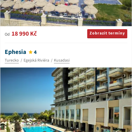
18 990 Kč
Zobrazit termíny
Od
Ephesia
4
Turecko
Egejská Riviéra
Kusadasi