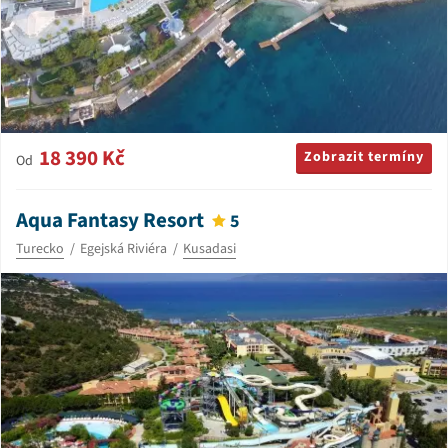
18 390 Kč
Zobrazit termíny
Od
Aqua Fantasy Resort
5
Turecko
Egejská Riviéra
Kusadasi