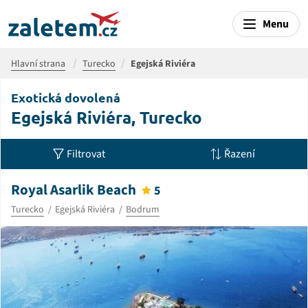
Menu
Hlavní strana
Turecko
Egejská Riviéra
Exotická dovolená
Egejská Riviéra, Turecko
Filtrovat
Řazení
Royal Asarlik Beach
5
Turecko
Egejská Riviéra
Bodrum