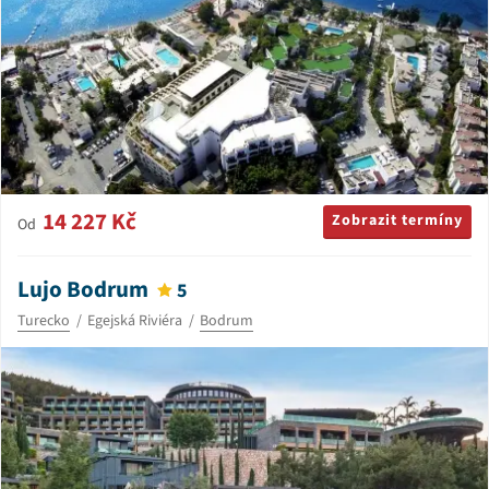
14 227 Kč
Zobrazit termíny
Od
Lujo Bodrum
5
Turecko
Egejská Riviéra
Bodrum