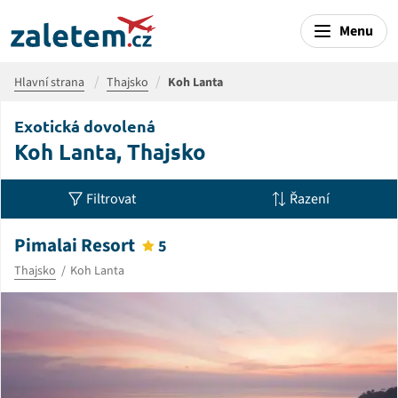
Menu
Hlavní strana
Thajsko
Koh Lanta
Exotická dovolená
Koh Lanta, Thajsko
Filtrovat
Řazení
Pimalai Resort
5
Thajsko
Koh Lanta