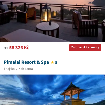
58 326 Kč
Zobrazit termíny
Od
Pimalai Resort & Spa
5
Thajsko
Koh Lanta