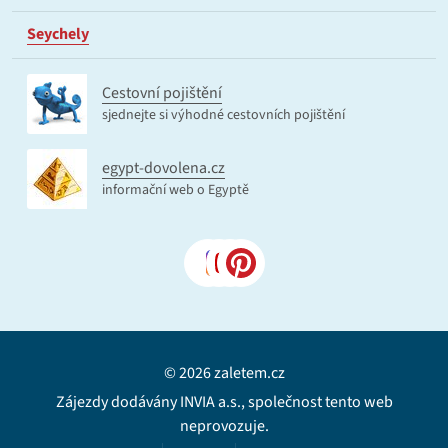
Seychely
Cestovní pojištění
sjednejte si výhodné cestovních pojištění
egypt-dovolena.cz
informační web o Egyptě
© 2026 zaletem.cz
Zájezdy dodávány INVIA a.s., společnost tento web
neprovozuje.