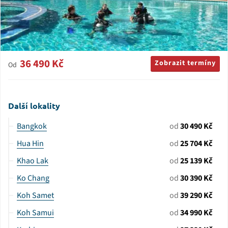
36 490 Kč
Zobrazit termíny
Od
Další lokality
Bangkok
od
30 490 Kč
Hua Hin
od
25 704 Kč
Khao Lak
od
25 139 Kč
Ko Chang
od
30 390 Kč
Koh Samet
od
39 290 Kč
Koh Samui
od
34 990 Kč