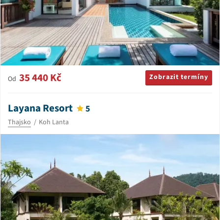
35 440 Kč
Zobrazit termíny
Od
Layana Resort
5
Thajsko
Koh Lanta