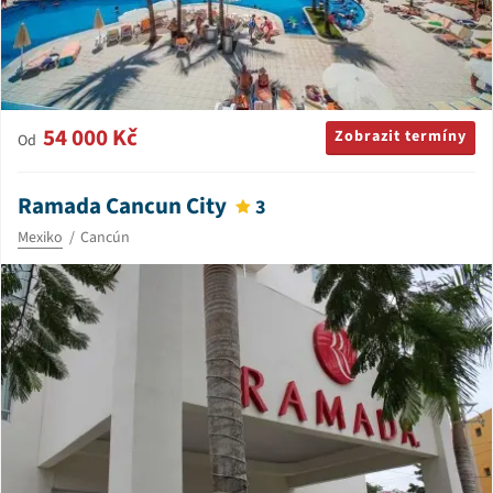
54 000 Kč
Zobrazit termíny
Od
Ramada Cancun City
3
Mexiko
Cancún