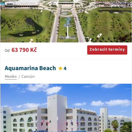
63 790 Kč
Zobrazit termíny
Od
Aquamarina Beach
4
Mexiko
Cancún