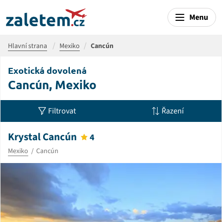
Menu
Hlavní strana
Mexiko
Cancún
Exotická dovolená
Cancún, Mexiko
Filtrovat
Řazení
Krystal Cancún
4
Mexiko
Cancún