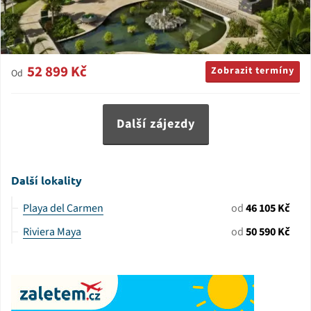
52 899 Kč
Zobrazit termíny
Od
Další zájezdy
Další lokality
Playa del Carmen
od
46 105 Kč
Riviera Maya
od
50 590 Kč