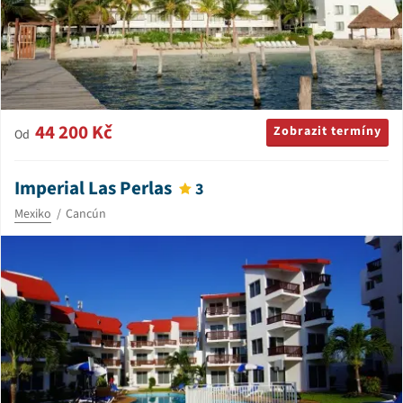
44 200 Kč
Zobrazit termíny
Od
Imperial Las Perlas
3
Mexiko
Cancún