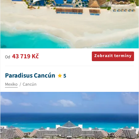
43 719 Kč
Zobrazit termíny
Od
Paradisus Cancún
5
Mexiko
Cancún