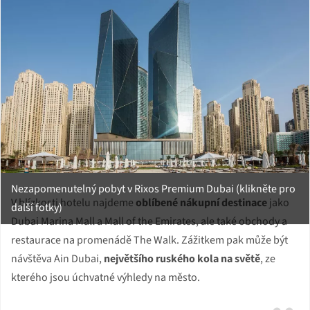
Nezapomenutelný pobyt v Rixos Premium Dubai (klikněte pro
V blízkosti hotelu najdeme
oblíbené nákupní destinace
jako
další fotky)
Dubai Marina Mall a Mall of the Emirates, ale také obchody a
restaurace na promenádě The Walk. Zážitkem pak může být
návštěva Ain Dubai,
největšího ruského kola na světě
, ze
kterého jsou úchvatné výhledy na město.