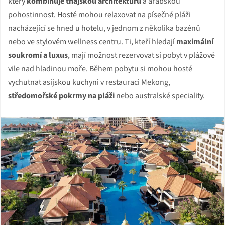
který
kombinuje thajskou architekturu
a arabskou
pohostinnost. Hosté mohou relaxovat na písečné pláži
nacházející se hned u hotelu, v jednom z několika bazénů
nebo ve stylovém wellness centru. Ti, kteří hledají
maximální
soukromí a luxus
, mají možnost rezervovat si pobyt v plážové
vile nad hladinou moře. Během pobytu si mohou hosté
vychutnat asijskou kuchyni v restauraci Mekong,
středomořské pokrmy na pláži
nebo australské speciality.