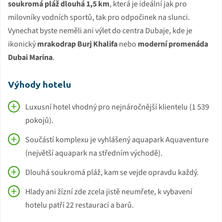
soukromá pláž dlouhá 1,5 km
, která je ideální jak pro
milovníky vodních sportů, tak pro odpočinek na slunci.
Vynechat byste neměli ani výlet do centra Dubaje, kde je
ikonický
mrakodrap Burj Khalifa
nebo
moderní promenáda
Dubai Marina
.
Výhody hotelu
Luxusní hotel vhodný pro nejnáročnější klientelu (1 539
pokojů).
Součástí komplexu je vyhlášený aquapark Aquaventure
(největší aquapark na středním východě).
Dlouhá soukromá pláž, kam se vejde opravdu každý.
Hlady ani žízní zde zcela jistě neumřete, k vybavení
hotelu patří 22 restaurací a barů.