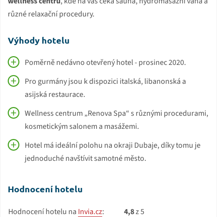
wellness centru
, kde na vás čeká sauna, hydromasážní vana a
různé relaxační procedury.
Výhody hotelu
Poměrně nedávno otevřený hotel - prosinec 2020.
Pro gurmány jsou k dispozici italská, libanonská a
asijská restaurace.
Wellness centrum „Renova Spa“ s různými procedurami,
kosmetickým salonem a masážemi.
Hotel má ideální polohu na okraji Dubaje, díky tomu je
jednoduché navštívit samotné město.
Hodnocení hotelu
Hodnocení hotelu na
Invia.cz
:
4,8
z 5