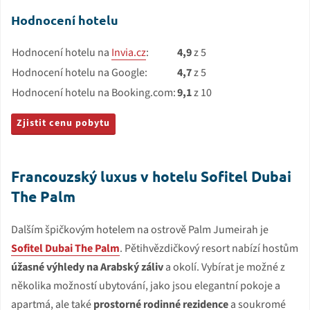
Hodnocení hotelu
Hodnocení hotelu na
Invia.cz
:
4,9
z 5
Hodnocení hotelu na Google:
4,7
z 5
Hodnocení hotelu na Booking.com:
9,1
z 10
Zjistit cenu pobytu
Francouzský luxus v hotelu Sofitel Dubai
The Palm
Dalším špičkovým hotelem na ostrově Palm Jumeirah je
Sofitel Dubai The Palm
. Pětihvězdičkový resort nabízí hostům
úžasné výhledy na Arabský záliv
a okolí. Vybírat je možné z
několika možností ubytování, jako jsou elegantní pokoje a
apartmá, ale také
prostorné rodinné rezidence
a soukromé