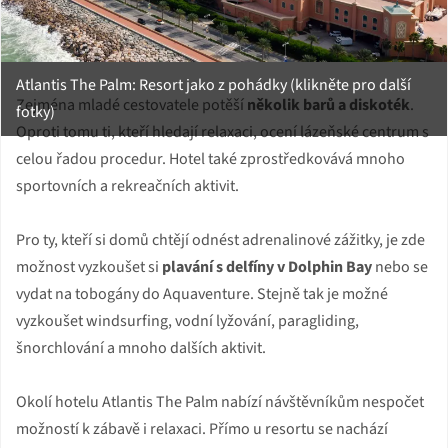
Atlantis The Palm: Resort jako z pohádky (klikněte pro další
Zejména mladé cestovatele potěší
několik barů a diskoték
.
fotky)
Oproti tomu ti, kteří hledají relaxaci, ocení lázeňské centrum s
celou řadou procedur. Hotel také zprostředkovává mnoho
sportovních a rekreačních aktivit.
Pro ty, kteří si domů chtějí odnést adrenalinové zážitky, je zde
možnost vyzkoušet si
plavání s delfíny v Dolphin Bay
nebo se
vydat na tobogány do Aquaventure. Stejně tak je možné
vyzkoušet windsurfing, vodní lyžování, paragliding,
šnorchlování a mnoho dalších aktivit.
Okolí hotelu Atlantis The Palm nabízí návštěvníkům nespočet
možností k zábavě i relaxaci. Přímo u resortu se nachází