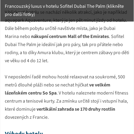
Francouzský luxus v hotelu Sofitel Dubai The Palm (klikněte
V blízkosti hotelu se nachází několik atrakcí, jako je například
pro další fotky)
aquapark Aquaventure, který je jen pět minut jízdy od hotelu.
Dále během pobytu určitě navštivte místa, jako je Dubai
Marina nebo
nákupní centrum Mall of the Emirates
. Sofitel
Dubai The Palm je ideální jak pro páry, tak pro přátele nebo
rodiny, a to díky Amura klubu, který je centrem zábavy pro děti
ve věku od 4 do 12 let.
V neposlední řadě mohou hosté relaxovat na soukromé, 500
metrů dlouhé pláži nebo se nechat hýčkat
ve velkém
lázeňském centru So Spa
. V hotelu naleznete moderní fitness
centrum a tenisové kurty. Za zmínku určitě stojí i vstupní hala,
které dominuje
vertikální zahrada se 170 druhy rostlin
dovezených z Francie.
Výhody hotelu