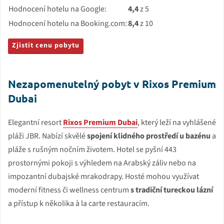
Hodnocení hotelu na Google:
4,4
z 5
Hodnocení hotelu na Booking.com:
8,4
z 10
Zjistit cenu pobytu
Nezapomenutelný pobyt v Rixos Premium
Dubai
Elegantní resort
Rixos Premium Dubai
, který leží na vyhlášené
pláži JBR. Nabízí skvělé
spojení klidného prostředí u bazénu
a
pláže s rušným nočním životem. Hotel se pyšní 443
prostornými pokoji s výhledem na Arabský záliv nebo na
impozantní dubajské mrakodrapy. Hosté mohou využívat
moderní fitness či wellness centrum
s tradiční tureckou lázní
a přístup k několika à la carte restauracím.