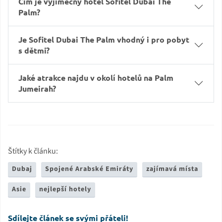
Čím je výjimečný hotel Sofitel Dubai The
Palm?
Je Sofitel Dubai The Palm vhodný i pro pobyt
s dětmi?
Jaké atrakce najdu v okolí hotelů na Palm
Jumeirah?
Štítky k článku:
Dubaj
Spojené Arabské Emiráty
zajímavá místa
Asie
nejlepší hotely
Sdílejte článek se svými přáteli!