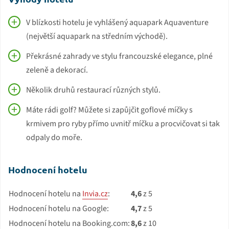
V blízkosti hotelu je vyhlášený aquapark Aquaventure
(největší aquapark na středním východě).
Překrásné zahrady ve stylu francouzské elegance, plné
zeleně a dekorací.
Několik druhů restaurací různých stylů.
Máte rádi golf? Můžete si zapůjčit goflové míčky s
krmivem pro ryby přímo uvnitř míčku a procvičovat si tak
odpaly do moře.
Hodnocení hotelu
Hodnocení hotelu na
Invia.cz
:
4,6
z 5
Hodnocení hotelu na Google:
4,7
z 5
Hodnocení hotelu na Booking.com:
8,6
z 10