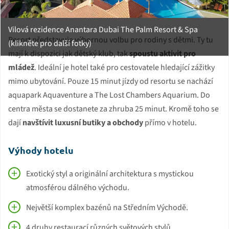
Vilová rezidence Anantara Dubai The Palm Resort & Spa
Resort představuje výbornou volbu pro rodiny s dětmi. Ty tu
(klikněte pro další fotky)
mají k dispozici jak dětský klub, tak
spoustu aktivit pro
mládež
. Ideální je hotel také pro cestovatele hledající zážitky
mimo ubytování. Pouze 15 minut jízdy od resortu se nachází
aquapark Aquaventure a The Lost Chambers Aquarium. Do
centra města se dostanete za zhruba 25 minut. Kromě toho se
dají
navštívit luxusní butiky a obchody
přímo v hotelu.
Výhody hotelu
Exotický styl a originální architektura s mystickou
atmosférou dálného východu.
Největší komplex bazénů na Středním Východě.
4 druhy restaurací různých světových stylů.