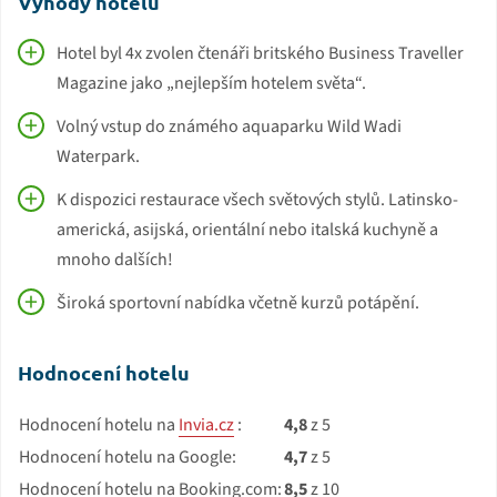
Výhody hotelu
Hotel byl 4x zvolen čtenáři britského Business Traveller
Magazine jako „nejlepším hotelem světa“.
Volný vstup do známého aquaparku Wild Wadi
Waterpark.
K dispozici restaurace všech světových stylů. Latinsko-
americká, asijská, orientální nebo italská kuchyně a
mnoho dalších!
Široká sportovní nabídka včetně kurzů potápění.
Hodnocení hotelu
Hodnocení hotelu na
Invia.cz
:
4,8
z 5
Hodnocení hotelu na Google:
4,7
z 5
Hodnocení hotelu na Booking.com:
8,5
z 10