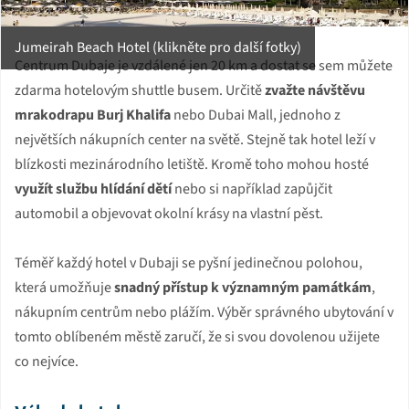
Jumeirah Beach Hotel (klikněte pro další fotky)
Centrum Dubaje je vzdálené jen 20 km a dostat se sem můžete
zdarma hotelovým shuttle busem. Určitě
zvažte návštěvu
mrakodrapu Burj Khalifa
nebo Dubai Mall, jednoho z
největších nákupních center na světě. Stejně tak hotel leží v
blízkosti mezinárodního letiště. Kromě toho mohou hosté
využít službu hlídání dětí
nebo si například zapůjčit
automobil a objevovat okolní krásy na vlastní pěst.
Téměř každý hotel v Dubaji se pyšní jedinečnou polohou,
která umožňuje
snadný přístup k významným památkám
,
nákupním centrům nebo plážím. Výběr správného ubytování v
tomto oblíbeném městě zaručí, že si svou dovolenou užijete
co nejvíce.