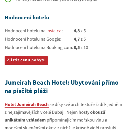
Hodnocení hotelu
Hodnocení hotelu na
Invia.cz
:
4,8
z 5
Hodnocení hotelu na Google:
4,7
z 5
Hodnocení hotelu na Booking.com:
8,5
z 10
Zjistit cenu pobytu
Jumeirah Beach Hotel: Ubytování přímo
na písčité pláži
Hotel Jumeirah Beach
se díky své architektuře řadí k jedněm
z nejzajímavějších v celé Dubaji. Nejen hosty
okouzlí
unikátním vzhledem
připomínajícím mořskou vlnu a
modrými skleněnými okny, z nichž je krásně vidět proslulý