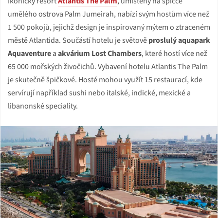
Ikonický resort
Atlantis The Palm
, umístěný na špičce
umělého ostrova Palm Jumeirah, nabízí svým hostům více než
1 500 pokojů, jejichž design je inspirovaný mýtem o ztraceném
městě Atlantida. Součástí hotelu je světově
proslulý aquapark
Aquaventure
a
akvárium Lost Chambers
, které hostí více než
65 000 mořských živočichů. Vybavení hotelu Atlantis The Palm
je skutečně špičkové. Hosté mohou využít 15 restaurací, kde
servírují například sushi nebo italské, indické, mexické a
libanonské speciality.