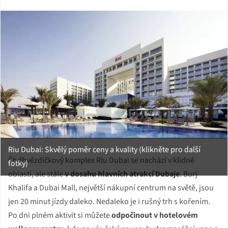
Riu Dubai: Skvělý poměr ceny a kvality (klikněte pro další
Čtyřhvězdičkový komplex Riu Dubai se nachází v klidné
fotky)
oblasti, ale stále
v dosahu hlavních atrakcí Dubaje
. Burj
Khalifa a Dubai Mall, největší nákupní centrum na světě, jsou
jen 20 minut jízdy daleko. Nedaleko je i rušný trh s kořením.
Po dni plném aktivit si můžete
odpočinout v hotelovém