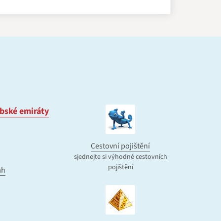
bské emiráty
Cestovní pojištění
sjednejte si výhodné cestovních
pojištění
ah