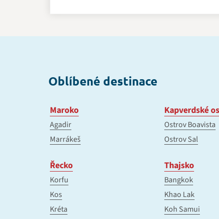
Oblíbené destinace
Maroko
Kapverdské os
Agadir
Ostrov Boavista
Marrákeš
Ostrov Sal
Řecko
Thajsko
Korfu
Bangkok
Kos
Khao Lak
Kréta
Koh Samui