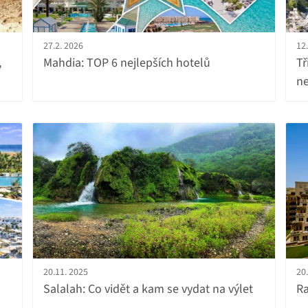
27.2. 2026
12
,
Mahdia: TOP 6 nejlepších hotelů
Tř
ne
20.11. 2025
20
Salalah: Co vidět a kam se vydat na výlet
Ra