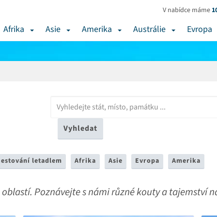
V nabídce máme
1
Afrika
Asie
Amerika
Austrálie
Evropa
Vyhledat
cestování letadlem
Afrika
Asie
Evropa
Amerika
a oblastí. Poznávejte s námi různé kouty a tajemství 