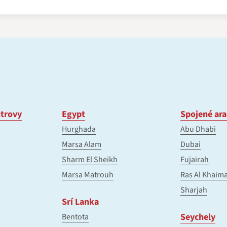
trovy
Egypt
Spojené ara
Hurghada
Abu Dhabi
Marsa Alam
Dubai
Sharm El Sheikh
Fujairah
Marsa Matrouh
Ras Al Khaim
Sharjah
Srí Lanka
Seychely
Bentota