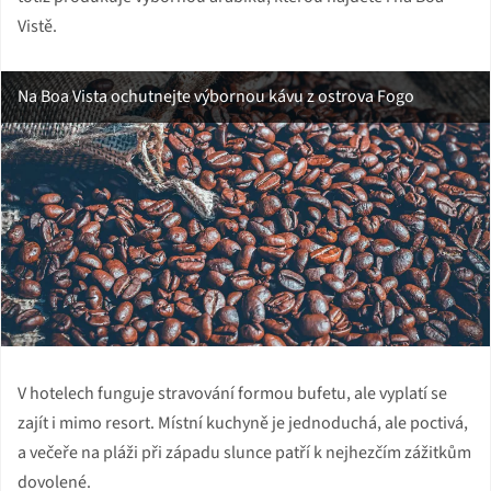
Vistě.
Na Boa Vista ochutnejte výbornou kávu z ostrova Fogo
V hotelech funguje stravování formou bufetu, ale vyplatí se
zajít i mimo resort. Místní kuchyně je jednoduchá, ale poctivá,
a večeře na pláži při západu slunce patří k nejhezčím zážitkům
dovolené.