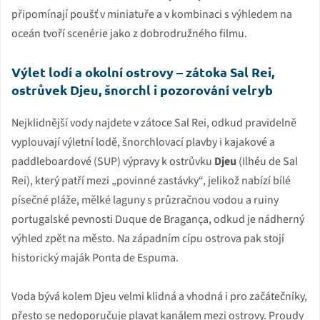
připomínají poušť v miniatuře a v kombinaci s výhledem na
oceán tvoří scenérie jako z dobrodružného filmu.
Výlet lodí a okolní ostrovy – zátoka Sal Rei,
ostrůvek Djeu, šnorchl i pozorování velryb
Nejklidnější vody najdete v zátoce Sal Rei, odkud pravidelně
vyplouvají výletní lodě, šnorchlovací plavby i kajakové a
paddleboardové (SUP) výpravy k ostrůvku
Djeu
(Ilhéu de Sal
Rei), který patří mezi „povinné zastávky“, jelikož nabízí bílé
písečné pláže, mělké laguny s průzračnou vodou a ruiny
portugalské pevnosti Duque de Bragança, odkud je nádherný
výhled zpět na město. Na západním cípu ostrova pak stojí
historický maják Ponta de Espuma.
Voda bývá kolem Djeu velmi klidná a vhodná i pro začátečníky,
přesto se nedoporučuje plavat kanálem mezi ostrovy. Proudy