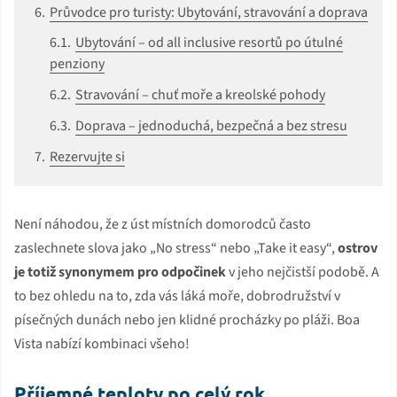
Průvodce pro turisty: Ubytování, stravování a doprava
Ubytování – od all inclusive resortů po útulné
penziony
Stravování – chuť moře a kreolské pohody
Doprava – jednoduchá, bezpečná a bez stresu
Rezervujte si
Není náhodou, že z úst místních domorodců často
zaslechnete slova jako „No stress“ nebo „Take it easy“,
ostrov
je totiž synonymem pro odpočinek
v jeho nejčistší podobě. A
to bez ohledu na to, zda vás láká moře, dobrodružství v
písečných dunách nebo jen klidné procházky po pláži. Boa
Vista nabízí kombinaci všeho!
Příjemné teploty po celý rok