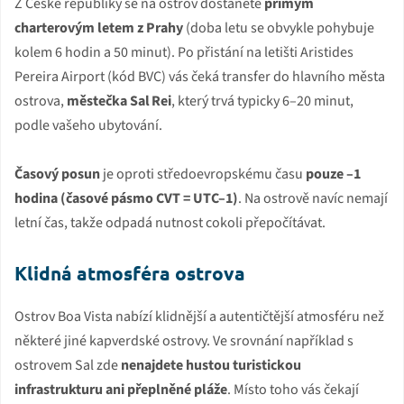
Z České republiky se na ostrov dostanete
přímým
charterovým letem z Prahy
(doba letu se obvykle pohybuje
kolem 6 hodin a 50 minut). Po přistání na letišti Aristides
Pereira Airport (kód BVC) vás čeká transfer do hlavního města
ostrova,
městečka Sal Rei
, který trvá typicky 6–20 minut,
podle vašeho ubytování.
Časový posun
je oproti středoevropskému času
pouze –1
hodina (časové pásmo CVT = UTC–1)
. Na ostrově navíc nemají
letní čas, takže odpadá nutnost cokoli přepočítávat.
Klidná atmosféra ostrova
Ostrov Boa Vista nabízí klidnější a autentičtější atmosféru než
některé jiné kapverdské ostrovy. Ve srovnání například s
ostrovem Sal zde
nenajdete hustou turistickou
infrastrukturu ani přeplněné pláže
. Místo toho vás čekají