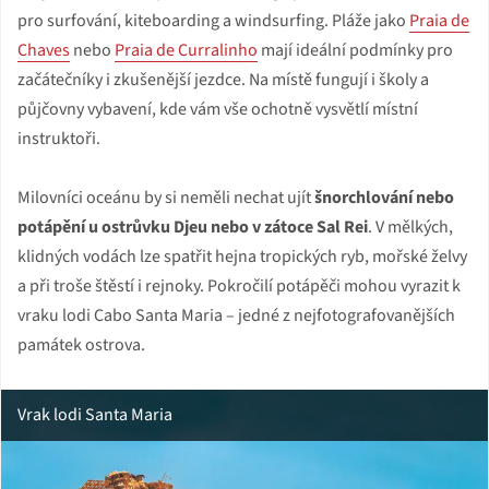
pro surfování, kiteboarding a windsurfing. Pláže jako
Praia de
Chaves
nebo
Praia de Curralinho
mají ideální podmínky pro
začátečníky i zkušenější jezdce. Na místě fungují i školy a
půjčovny vybavení, kde vám vše ochotně vysvětlí místní
instruktoři.
Milovníci oceánu by si neměli nechat ujít
šnorchlování nebo
potápění u ostrůvku Djeu nebo v zátoce Sal Rei
. V mělkých,
klidných vodách lze spatřit hejna tropických ryb, mořské želvy
a při troše štěstí i rejnoky. Pokročilí potápěči mohou vyrazit k
vraku lodi Cabo Santa Maria – jedné z nejfotografovanějších
památek ostrova.
Vrak lodi Santa Maria