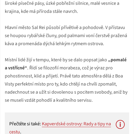
široké písečné pásy, úzké pobřežní silnice, malé vesnice a
krajina, kde má příroda stále navrch.
Hlavní město Sal Rei působí přívětivě a pohodově. V přístavu
se houpou rybářské čluny, pod palmami voní čerstvě pražená
káva a promenáda dýchá lehkým rytmem ostrova.
Místní lidé žijí v tempu, které by se dalo popsat jako
„pomalé
a vstřícné“
. Řídí se filozofií morabeza, což je výraz pro
pohostinnost, klid a přijetí. Právě tato atmosféra dělá z Boa
Visty perfektní místo pro ty, kdo chtějí na chvíli zpomalit,
nadechnout se a užít si dovolenou s pocitem svobody, aniž by
se museli vzdát pohodlí a kvalitního servisu.
Přečtěte si také:
Kapverdské ostrovy: Rady a tipy na
cestu
.