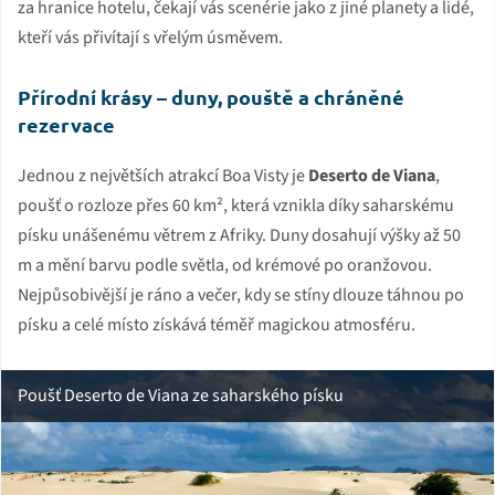
za hranice hotelu, čekají vás scenérie jako z jiné planety a lidé,
kteří vás přivítají s vřelým úsměvem.
Přírodní krásy – duny, pouště a chráněné
rezervace
Jednou z největších atrakcí Boa Visty je
Deserto de Viana
,
poušť o rozloze přes 60 km², která vznikla díky saharskému
písku unášenému větrem z Afriky. Duny dosahují výšky až 50
m a mění barvu podle světla, od krémové po oranžovou.
Nejpůsobivější je ráno a večer, kdy se stíny dlouze táhnou po
písku a celé místo získává téměř magickou atmosféru.
Poušť Deserto de Viana ze saharského písku