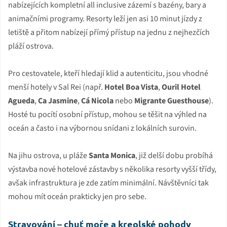
nabízejících kompletní all inclusive zázemí s bazény, bary a
animačními programy. Resorty leží jen asi 10 minut jízdy z
letiště a přitom nabízejí přímý přístup na jednu z nejhezčích
pláží ostrova.
Pro cestovatele, kteří hledají klid a autenticitu, jsou vhodné
menší hotely v Sal Rei (např.
Hotel Boa Vista
,
Ouril Hotel
Agueda
,
Ca Jasmine
,
Cá Nicola
nebo
Migrante Guesthouse
).
Hosté tu pocítí osobní přístup, mohou se těšit na výhled na
oceán a často i na výbornou snídani z lokálních surovin.
Na jihu ostrova, u pláže
Santa Monica
, již delší dobu probíhá
výstavba nové hotelové zástavby s několika resorty vyšší třídy,
avšak infrastruktura je zde zatím minimální. Návštěvníci tak
mohou mít oceán prakticky jen pro sebe.
Stravování – chuť moře a kreolské pohody