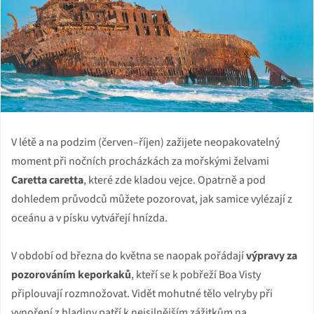
V létě a na podzim (červen–říjen) zažijete neopakovatelný
moment při nočních procházkách za mořskými želvami
Caretta caretta
, které zde kladou vejce. Opatrně a pod
dohledem průvodců můžete pozorovat, jak samice vylézají z
oceánu a v písku vytvářejí hnízda.
V období od března do května se naopak pořádají
výpravy za
pozorováním keporkaků
, kteří se k pobřeží Boa Visty
připlouvají rozmnožovat. Vidět mohutné tělo velryby při
vynoření z hladiny patří k nejsilnějším zážitkům na