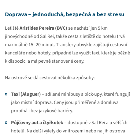
Doprava – jednoduchá, bezpečná a bez stresu
Letiště
Aristides Pereira (BVC)
se nachází jen 5 km
jihovýchodně od Sal Rei, takže cesta z letiště do hotelu trvá
maximálně 15–20 minut. Transfery obvykle zajišťují cestovní
kanceláře nebo hotely, případně lze využít taxi, které je běžně
k dispozici a má pevně stanovené ceny.
Na ostrově se dá cestovat několika způsoby:
Taxi (Aluguer)
– sdílené minibusy a pick-upy, které fungují
jako místní doprava. Ceny jsou přiměřené a domluva
probíhá i bez jazykové bariéry.
Půjčovny aut a čtyřkolek
– dostupné v Sal Rei a u větších
hotelů. Na delší výlety do vnitrozemí nebo na jih ostrova