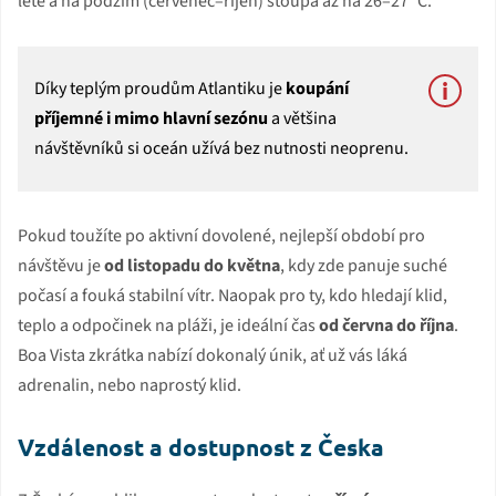
létě a na podzim (červenec–říjen) stoupá až na 26–27 °C.
Díky teplým proudům Atlantiku je
koupání
příjemné i mimo hlavní sezónu
a většina
návštěvníků si oceán užívá bez nutnosti neoprenu.
Pokud toužíte po aktivní dovolené, nejlepší období pro
návštěvu je
od listopadu do května
, kdy zde panuje suché
počasí a fouká stabilní vítr. Naopak pro ty, kdo hledají klid,
teplo a odpočinek na pláži, je ideální čas
od června do října
.
Boa Vista zkrátka nabízí dokonalý únik, ať už vás láká
adrenalin, nebo naprostý klid.
Vzdálenost a dostupnost z Česka