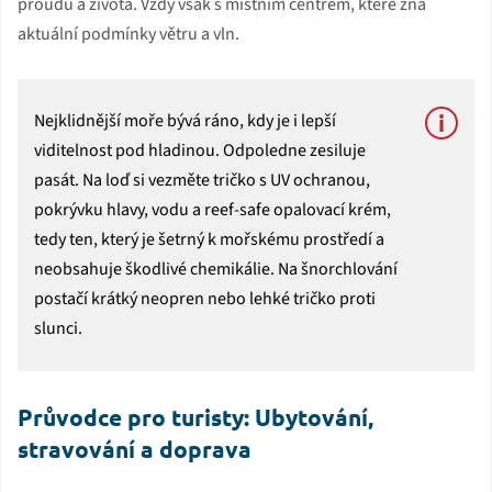
proudu a života. Vždy však s místním centrem, které zná
aktuální podmínky větru a vln.
Nejklidnější moře bývá ráno, kdy je i lepší
viditelnost pod hladinou. Odpoledne zesiluje
pasát. Na loď si vezměte tričko s UV ochranou,
pokrývku hlavy, vodu a reef-safe opalovací krém,
tedy ten, který je šetrný k mořskému prostředí a
neobsahuje škodlivé chemikálie. Na šnorchlování
postačí krátký neopren nebo lehké tričko proti
slunci.
Průvodce pro turisty: Ubytování,
stravování a doprava