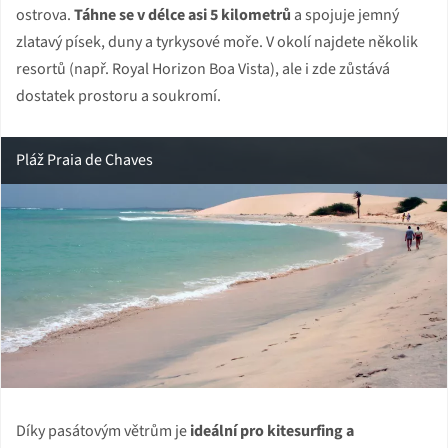
ostrova.
Táhne se v délce asi 5 kilometrů
a spojuje jemný
zlatavý písek, duny a tyrkysové moře. V okolí najdete několik
resortů (např. Royal Horizon Boa Vista), ale i zde zůstává
dostatek prostoru a soukromí.
Pláž Praia de Chaves
Díky pasátovým větrům je
ideální pro kitesurfing a