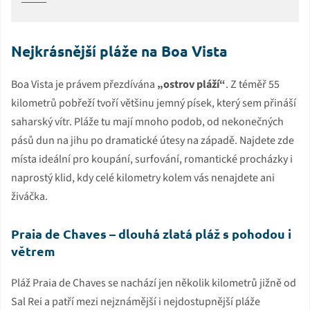
Nejkrásnější pláže na Boa Vista
Boa Vista je právem přezdívána
„ostrov pláží“
. Z téměř 55
kilometrů pobřeží tvoří většinu jemný písek, který sem přináší
saharský vítr. Pláže tu mají mnoho podob, od nekonečných
pásů dun na jihu po dramatické útesy na západě. Najdete zde
místa ideální pro koupání, surfování, romantické procházky i
naprostý klid, kdy celé kilometry kolem vás nenajdete ani
živáčka.
Praia de Chaves – dlouhá zlatá pláž s pohodou i
větrem
Pláž Praia de Chaves se nachází jen několik kilometrů jižně od
Sal Rei a patří mezi nejznámější i nejdostupnější pláže