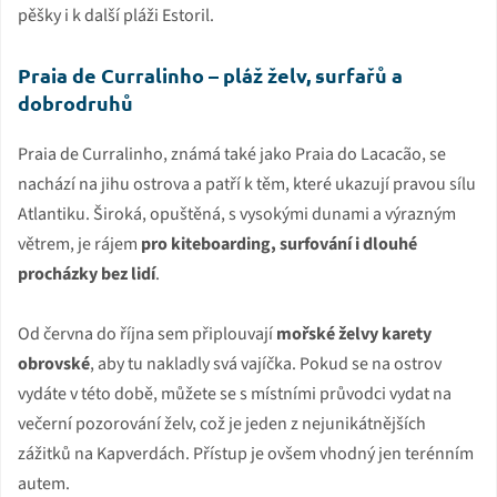
pěšky i k další pláži Estoril.
Praia de Curralinho – pláž želv, surfařů a
dobrodruhů
Praia de Curralinho, známá také jako Praia do Lacacão, se
nachází na jihu ostrova a patří k těm, které ukazují pravou sílu
Atlantiku. Široká, opuštěná, s vysokými dunami a výrazným
větrem, je rájem
pro kiteboarding, surfování i dlouhé
procházky bez lidí
.
Od června do října sem připlouvají
mořské želvy karety
obrovské
, aby tu nakladly svá vajíčka. Pokud se na ostrov
vydáte v této době, můžete se s místními průvodci vydat na
večerní pozorování želv, což je jeden z nejunikátnějších
zážitků na Kapverdách. Přístup je ovšem vhodný jen terénním
autem.