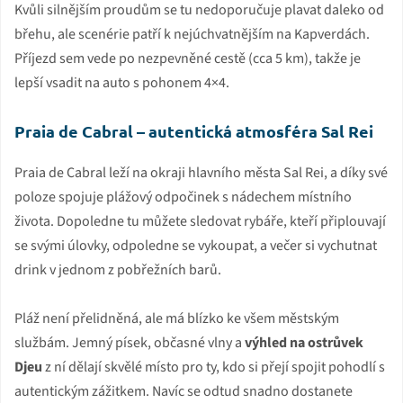
Kvůli silnějším proudům se tu nedoporučuje plavat daleko od
břehu, ale scenérie patří k nejúchvatnějším na Kapverdách.
Příjezd sem vede po nezpevněné cestě (cca 5 km), takže je
lepší vsadit na auto s pohonem 4×4.
Praia de Cabral – autentická atmosféra Sal Rei
Praia de Cabral leží na okraji hlavního města Sal Rei, a díky své
poloze spojuje plážový odpočinek s nádechem místního
života. Dopoledne tu můžete sledovat rybáře, kteří připlouvají
se svými úlovky, odpoledne se vykoupat, a večer si vychutnat
drink v jednom z pobřežních barů.
Pláž není přelidněná, ale má blízko ke všem městským
službám. Jemný písek, občasné vlny a
výhled na ostrůvek
Djeu
z ní dělají skvělé místo pro ty, kdo si přejí spojit pohodlí s
autentickým zážitkem. Navíc se odtud snadno dostanete