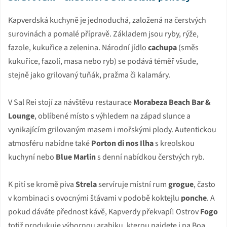
Kapverdská kuchyně je jednoduchá, založená na čerstvých
surovinách a pomalé přípravě. Základem jsou ryby, rýže,
fazole, kukuřice a zelenina. Národní jídlo
cachupa
(směs
kukuřice, fazolí, masa nebo ryb) se podává téměř všude,
stejně jako grilovaný tuňák, pražma či kalamáry.
V Sal Rei stojí za návštěvu restaurace
Morabeza Beach Bar &
Lounge
, oblíbené místo s výhledem na západ slunce a
vynikajícím grilovaným masem i mořskými plody. Autentickou
atmosféru nabídne také
Porton di nos Ilha
s kreolskou
kuchyní nebo
Blue Marlin
s denní nabídkou čerstvých ryb.
K pití se kromě piva
Strela
servíruje místní rum
grogue
, často
v kombinaci s ovocnými šťávami v podobě koktejlu
ponche
. A
pokud dáváte přednost kávě, Kapverdy překvapí! Ostrov
Fogo
totiž produkuje výbornou arabiku, kterou najdete i na Boa