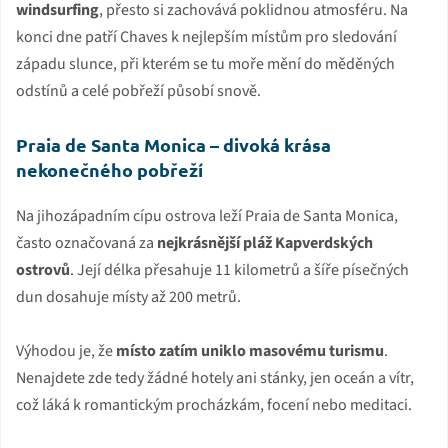
windsurfing
, přesto si zachovává poklidnou atmosféru. Na
konci dne patří Chaves k nejlepším místům pro sledování
západu slunce, při kterém se tu moře mění do měděných
odstínů a celé pobřeží působí snově.
Praia de Santa Monica – divoká krása
nekonečného pobřeží
Na jihozápadním cípu ostrova leží Praia de Santa Monica,
často označovaná za
nejkrásnější pláž Kapverdských
ostrovů
. Její délka přesahuje 11 kilometrů a šíře písečných
dun dosahuje místy až 200 metrů.
Výhodou je, že
místo zatím uniklo masovému turismu
.
Nenajdete zde tedy žádné hotely ani stánky, jen oceán a vítr,
což láká k romantickým procházkám, focení nebo meditaci.