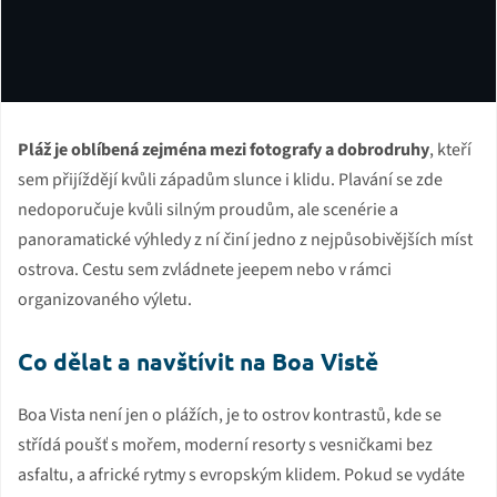
Pláž je oblíbená zejména mezi fotografy a dobrodruhy
, kteří
Youtube video
sem přijíždějí kvůli západům slunce i klidu. Plavání se zde
nedoporučuje kvůli silným proudům, ale scenérie a
Tento obsah je hostován třetí stranou. Zobrazením externího obsahu
panoramatické výhledy z ní činí jedno z nejpůsobivějších míst
přijímáte
podmínky
youtube.com.
ostrova. Cestu sem zvládnete jeepem nebo v rámci
Přehrát
Povolit načítání všech youtube videí
organizovaného výletu.
Co dělat a navštívit na Boa Vistě
Boa Vista není jen o plážích, je to ostrov kontrastů, kde se
střídá poušť s mořem, moderní resorty s vesničkami bez
asfaltu, a africké rytmy s evropským klidem. Pokud se vydáte