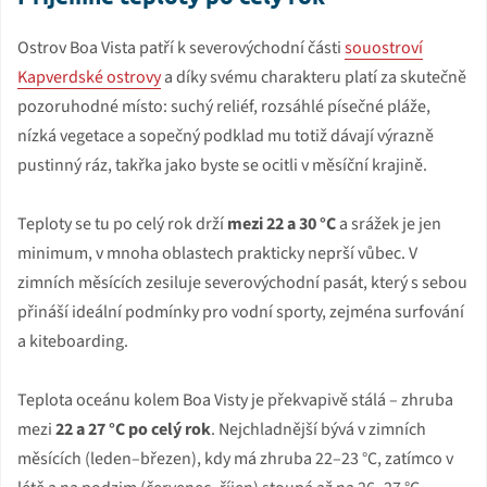
Ostrov Boa Vista patří k severovýchodní části
souostroví
Kapverdské ostrovy
a díky svému charakteru platí za skutečně
pozoruhodné místo: suchý reliéf, rozsáhlé písečné pláže,
nízká vegetace a sopečný podklad mu totiž dávají výrazně
pustinný ráz, takřka jako byste se ocitli v měsíční krajině.
Teploty se tu po celý rok drží
mezi 22 a 30 °C
a srážek je jen
minimum, v mnoha oblastech prakticky neprší vůbec. V
zimních měsících zesiluje severovýchodní pasát, který s sebou
přináší ideální podmínky pro vodní sporty, zejména surfování
a kiteboarding.
Teplota oceánu kolem Boa Visty je překvapivě stálá – zhruba
mezi
22 a 27 °C po celý rok
. Nejchladnější bývá v zimních
měsících (leden–březen), kdy má zhruba 22–23 °C, zatímco v