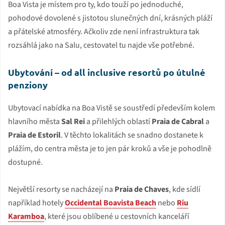
Boa Vista je místem pro ty, kdo touží po jednoduché,
pohodové dovolené s jistotou slunečných dní, krásných pláží
a přátelské atmosféry. Ačkoliv zde není infrastruktura tak
rozsáhlá jako na Salu, cestovatel tu najde vše potřebné.
Ubytování – od all inclusive resortů po útulné
penziony
Ubytovací nabídka na Boa Vistě se soustředí především kolem
hlavního města
Sal Rei
a přilehlých oblastí
Praia de Cabral
a
Praia de Estoril
. V těchto lokalitách se snadno dostanete k
plážím, do centra města je to jen pár kroků a vše je pohodlně
dostupné.
Největší resorty se nacházejí na
Praia de Chaves
, kde sídlí
například hotely
Occidental Boavista Beach
nebo
Riu
Karamboa
, které jsou oblíbené u cestovních kanceláří