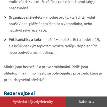
zvolte vůz 4×4, protože většina cest mimo hlavní tahy je
nezpevněná.
Organizované výlety
– vhodné pro ty, kteří chtějí vidět
poušť Viana, pláže Santa Monica a Varandinha, nebo
navštívit želví rezervace.
Pěší turistika a kola
– možné v okolí Sal Rei a podél pláží,
ale kvůli vysokým teplotám vyrazte raději v dopoledních
nebo podvečerních hodinách.
Silnice jsou bezpečné a provoz minimální. Řidiči jsou
ohleduplní a i mimo město se pohybujete v prostředí, které je
pro turisty velmi přívětivé.
Rezervujte si
Vyhledat zájezdy/letenky
Nahoru