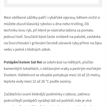
Mezi oblíbené zážitky patří i rybářské výpravy, během nichž si
můžete zkusit klasický rybolov u dna nebo trolling, čili
techniku lovu ryb, při které je nástraha tažena za pomalu
jedoucí lodí. Součástí bývá často snídaně na palubě, zastávka
na šnorchlování i grilování čerstvě ulovené ryby přímo na Djeu
nebo v jedné z klidných zátok.
Potápění kolem Sal Rei
se odehrává na mělkých, písčito-
kamenitých lokalitách, s občasnými vraky a pestrým mořským
životem. Viditelnost se obvykle pohybuje mezi 10 až 25 metry,
teplota vody mezi 22 až 26 °C podle sezóny.
Začátečníci ocení klidnější podmínky v zátoce, zatímco
pokročilejší potápěči vyrážejí dál od pobřeží, kde je více