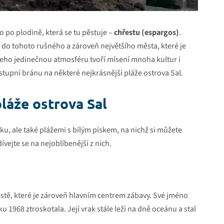
o po plodině, která se tu pěstuje –
chřestu (espargos)
.
et do tohoto rušného a zároveň největšího města, které je
 Jeho jedinečnou atmosféru tvoří mísení mnoha kultur i
stupní bránu na některé nejkrásnější pláže ostrova Sal.
pláže ostrova Sal
ku, ale také plážemi s bílým pískem, na nichž si můžete
ívejte se na nejoblíbenější z nich.
stě, které je zároveň hlavním centrem zábavy. Své jméno
u 1968 ztroskotala. Její vrak stále leží na dně oceánu a stal