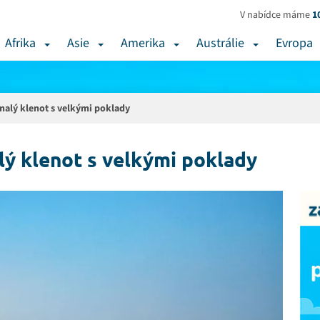
V nabídce máme
1
Afrika
Asie
Amerika
Austrálie
Evropa
malý klenot s velkými poklady
lý klenot s velkými poklady