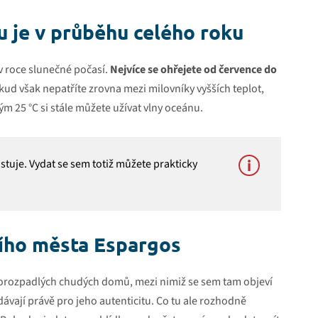
u je v průběhu celého roku
í v roce slunečné počasí.
Nejvíce se ohřejete od července do
okud však nepatříte zrovna mezi milovníky vyšších teplot,
m 25 °C si stále můžete užívat vlny oceánu.
stuje. Vydat se sem totiž můžete prakticky
ního města Espargos
polorozpadlých chudých domů, mezi nimiž se sem tam objeví
dávají právě pro jeho autenticitu. Co tu ale rozhodně