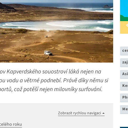
ce
za
rov Kapverdského souostroví láká nejen na
As
ou vodu a větrné podnebí. Právě díky němu si
Ke
portů, což potěší nejen milovníky surfování.
Ph
Me
Zobrazit rychlou navigaci
 celého roku