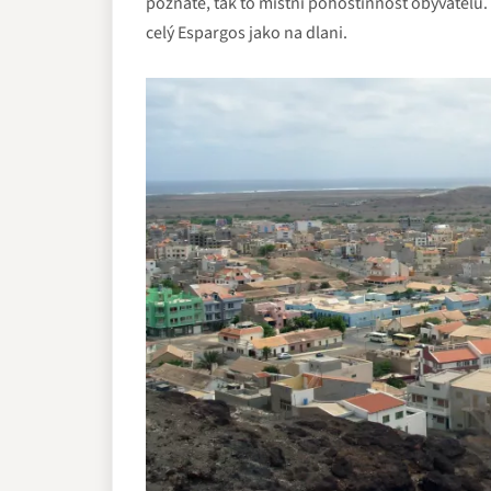
poznáte, tak to místní pohostinnost obyvatelů
celý Espargos jako na dlani.