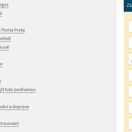
argos
Zá
al
i Ponta Preta
středí
a své
me
y
jít tuto podívanou
ování a doprava
travování