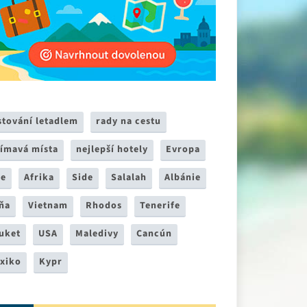
stování letadlem
rady na cestu
jímavá místa
nejlepší hotely
Evropa
ie
Afrika
Side
Salalah
Albánie
ňa
Vietnam
Rhodos
Tenerife
uket
USA
Maledivy
Cancún
xiko
Kypr