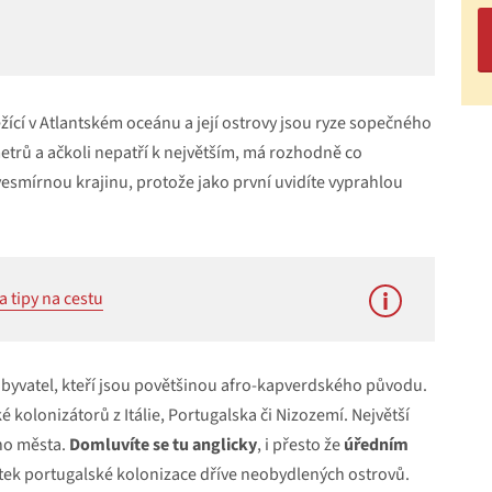
žící v Atlantském oceánu a její ostrovy jsou ryze sopečného
etrů a ačkoli nepatří k největším, má rozhodně co
vesmírnou krajinu, protože jako první uvidíte vyprahlou
 tipy na cestu
obyvatel, kteří jsou povětšinou afro-kapverdského původu.
ké kolonizátorů z Itálie, Portugalska či Nizozemí. Největší
ího města.
Domluvíte se tu anglicky
, i přesto že
úředním
atek portugalské kolonizace dříve neobydlených ostrovů.