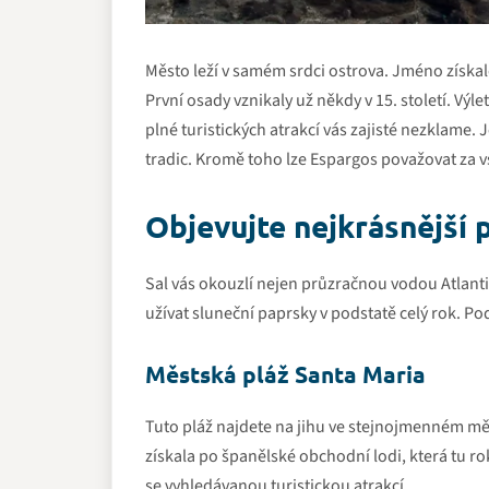
Město leží v samém srdci ostrova. Jméno získal
První osady vznikaly už někdy v 15. století. Výl
plné turistických atrakcí vás zajisté nezklame.
tradic. Kromě toho lze Espargos považovat za v
Objevujte nejkrásnější 
Sal vás okouzlí nejen průzračnou vodou Atlanti
užívat sluneční paprsky v podstatě celý rok. Pod
Městská pláž Santa Maria
Tuto pláž najdete na jihu ve stejnojmenném mě
získala po španělské obchodní lodi, která tu rok
se vyhledávanou turistickou atrakcí.