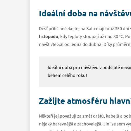
Ideální doba na návštěv
Déšť příliš nečekejte, na Salu mají totiž 350 dn
listopadu
, kdy teploty stoupají až nad 30 °C. P
navštivte Sal od ledna do dubna. Díky průměrný
Ideální doba pro návštěvu v podstatě neexi
během celého roku!
Zažijte atmosféru hlav
Někteří jej považují za změť drátů, kabelů a 
nějaký barevnější a zachovalejší. Jiní se sem vy