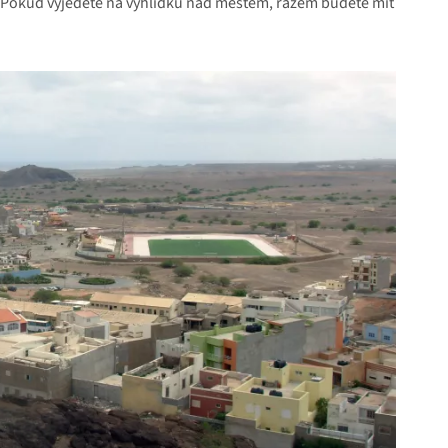
. Pokud vyjedete na vyhlídku nad městem, rázem budete mít