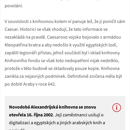
povolání.
V souvislosti s knihovnou kolem ní panuje lež, že ji poničil sám
Caesar. Historici se však shodují, že tato informace se
nezakládá na pravdě. Caesarovo vojsko bojovalo s armádou
Kleopatřina bratra a aby nedošlo k využití egyptských lodí,
zapálili legionáři přístav, jehož součástí byl i sklad knihovny.
Knihovního fondu se však toto nedopatření nijak nedotklo,
protože v této budově se skladovaly pouze kopie. Knihovna
zanikla za nejasných podmínek. Definitivně zničena měla být
po dobití Araby v roce 642.
Novodobá Alexandrijská knihovna se znovu
otevřela 16. října 2002
. Její zaměstnanci usilují o
digitalizaci a egyptských a jiných arabských knih a