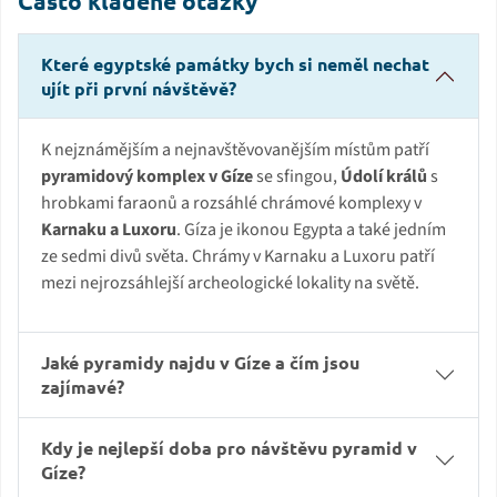
Často kladené otázky
Které egyptské památky bych si neměl nechat
ujít při první návštěvě?
K nejznámějším a nejnavštěvovanějším místům patří
pyramidový komplex v Gíze
se sfingou,
Údolí králů
s
hrobkami faraonů a rozsáhlé chrámové komplexy v
Karnaku a Luxoru
. Gíza je ikonou Egypta a také jedním
ze sedmi divů světa. Chrámy v Karnaku a Luxoru patří
mezi nejrozsáhlejší archeologické lokality na světě.
Jaké pyramidy najdu v Gíze a čím jsou
zajímavé?
Kdy je nejlepší doba pro návštěvu pyramid v
Gíze?