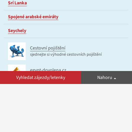
Srí Lanka
Spojené arabské emiráty
Seychely
Cestovní pojištění
sjednejte si výhodné cestovních pojištění
egypt-dovolena.cz
informační web o Egyptě
Vyhledat zájezdy/letenky
Nahoru
© 2026 zaletem.cz