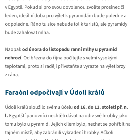
v Egyptě. Pokud si pro svou dovolenou zvolíte prosinec či
leden, ideální doba pro výlet k pyramidám bude poledne a
odpoledne. Ráno tu sice nebude tolik turistů, ale pyramidy
bude zahalovat mlha.
Naopak
od února do listopadu ranní mlhy u pyramid
nehrozí
. Od března do října počítejte s velmi vysokými
teplotami, proto si raději přivstaňte a vyrazte na výlet brzy
z rána.
Faraóni odpočívají v Údolí králů
Údolí králů sloužilo svému účelu
od 16. do 11. století př. n.
l.
Egyptští panovníci nechtěli dávat na odiv své hrobky jako
tomu bylo u pyramid. Jejich cílem bylo, nechat se pohřbít na
tajném místě, aby zabránili vykradení hrobky. Ačkoli