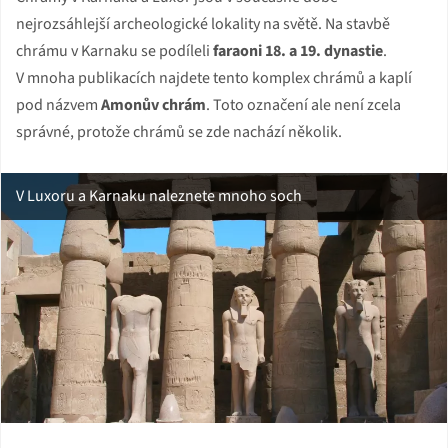
nejrozsáhlejší archeologické lokality na světě. Na stavbě
chrámu v Karnaku se podíleli
faraoni 18. a 19. dynastie
.
V mnoha publikacích najdete tento komplex chrámů a kaplí
pod názvem
Amonův chrám
. Toto označení ale není zcela
správné, protože chrámů se zde nachází několik.
V Luxoru a Karnaku naleznete mnoho soch