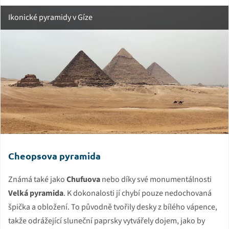
Ikonické pyramidy v Gíze
Cheopsova pyramida
Známá také jako
Chufuova
nebo díky své monumentálnosti
Velká pyramida
. K dokonalosti jí chybí pouze nedochovaná
špička a obložení. To původně tvořily desky z bílého vápence,
takže odrážející sluneční paprsky vytvářely dojem, jako by