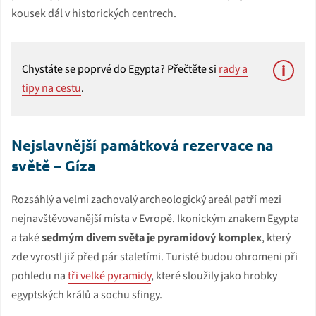
kousek dál v historických centrech.
Chystáte se poprvé do Egypta? Přečtěte si
rady a
tipy na cestu
.
Nejslavnější památková rezervace na
světě – Gíza
Rozsáhlý a velmi zachovalý archeologický areál patří mezi
nejnavštěvovanější místa v Evropě. Ikonickým znakem Egypta
a také
sedmým divem světa je pyramidový komplex
, který
zde vyrostl již před pár staletími. Turisté budou ohromeni při
pohledu na
tři velké pyramidy
, které sloužily jako hrobky
egyptských králů a sochu sfingy.