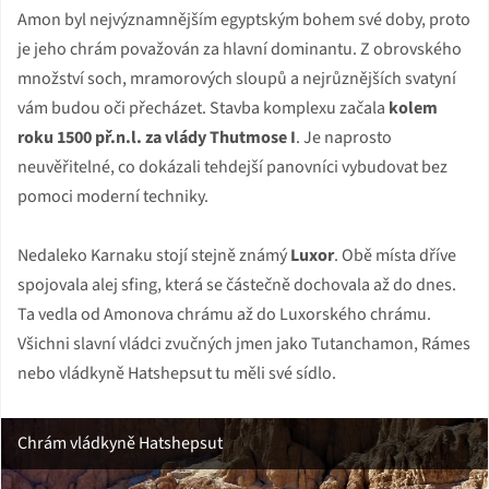
Amon byl nejvýznamnějším egyptským bohem své doby, proto
je jeho chrám považován za hlavní dominantu. Z obrovského
množství soch, mramorových sloupů a nejrůznějších svatyní
vám budou oči přecházet. Stavba komplexu začala
kolem
roku 1500 př.n.l. za vlády Thutmose I
. Je naprosto
neuvěřitelné, co dokázali tehdejší panovníci vybudovat bez
pomoci moderní techniky.
Nedaleko Karnaku stojí stejně známý
Luxor
. Obě místa dříve
spojovala alej sfing, která se částečně dochovala až do dnes.
Ta vedla od Amonova chrámu až do Luxorského chrámu.
Všichni slavní vládci zvučných jmen jako Tutanchamon, Rámes
nebo vládkyně Hatshepsut tu měli své sídlo.
Chrám vládkyně Hatshepsut