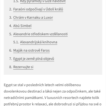
Kdy pyramidy v Gíze navštívit
Faraóni odpočívají v Údolí králů
Chrám v Karnaku a Luxor
Abú Simbel
Alexandrie střediskem vzdělanosti
Alexandrijská knihovna
Maják na ostrově Faros
Egypt je země plná objevů
Rezervujte si
Egypt se stal v posledních letech velmi oblíbenou
dovolenkovou destinací a láká nejen za odpočinkem, ale také
netradičními památkami. V luxusních resortech najdete tolik
potřebný prostor k relaxaci, ale dobrodruzi si přijdou na své o