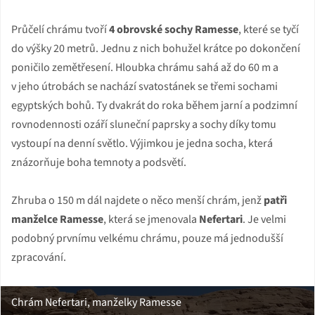
Průčelí chrámu tvoří
4 obrovské sochy Ramesse
, které se tyčí
do výšky 20 metrů. Jednu z nich bohužel krátce po dokončení
poničilo zemětřesení. Hloubka chrámu sahá až do 60 m a
v jeho útrobách se nachází svatostánek se třemi sochami
egyptských bohů. Ty dvakrát do roka během jarní a podzimní
rovnodennosti ozáří sluneční paprsky a sochy díky tomu
vystoupí na denní světlo. Výjimkou je jedna socha, která
znázorňuje boha temnoty a podsvětí.
Zhruba o 150 m dál najdete o něco menší chrám, jenž
patři
manželce Ramesse
, která se jmenovala
Nefertari
. Je velmi
podobný prvnímu velkému chrámu, pouze má jednodušší
zpracování.
Chrám Nefertari, manželky Ramesse