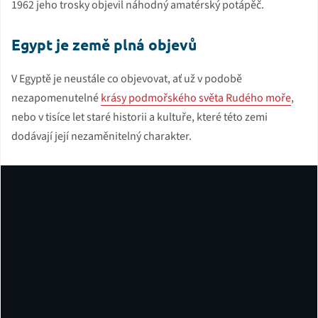
1962 jeho trosky objevil náhodný amatérský potápěč.
Egypt je země plná objevů
V Egyptě je neustále co objevovat, ať už v podobě
nezapomenutelné
krásy podmořského světa Rudého moře
,
nebo v tisíce let staré historii a kultuře, které této zemi
dodávají její nezaměnitelný charakter.