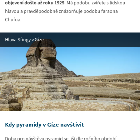
objevení došlo až roku 1925
. Má podobu zvířete s lidskou
hlavou a pravděpodobně znázorňuje podobu faraona
Chufua.
Hlava Sfingy v Gíze
Kdy pyramidy v Gíze navštívit
Doba pro návštěvu pyramid se liší dle ročního období