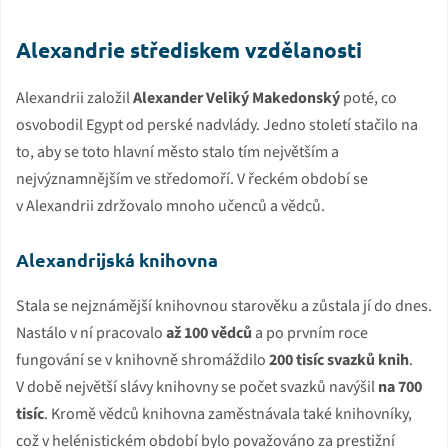
Alexandrie střediskem vzdělanosti
Alexandrii založil
Alexander Veliký Makedonský
poté, co
osvobodil Egypt od perské nadvlády. Jedno století stačilo na
to, aby se toto hlavní město stalo tím největším a
nejvýznamnějším ve středomoří. V řeckém období se
v Alexandrii zdržovalo mnoho učenců a vědců.
Alexandrijská knihovna
Stala se nejznámější knihovnou starověku a zůstala jí do dnes.
Nastálo v ní pracovalo
až 100 vědců
a po prvním roce
fungování se v knihovně shromáždilo
200 tisíc svazků knih
.
V době největší slávy knihovny se počet svazků navýšil
na 700
tisíc
. Kromě vědců knihovna zaměstnávala také knihovníky,
což v helénistickém období bylo považováno za prestižní