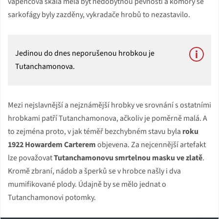
vápencová skála měla být nedobytnou pevností a komory se
sarkofágy byly zazděny, vykradače hrobů to nezastavilo.
Jedinou do dnes neporušenou hrobkou je
Tutanchamonova.
Mezi nejslavnější a nejznámější hrobky ve srovnání s ostatními
hrobkami patří Tutanchamonova, ačkoliv je poměrně malá. A
to zejména proto, v jak téměř bezchybném stavu byla
roku
1922 Howardem Carterem
objevena. Za nejcennější artefakt
lze považovat
Tutanchamonovu smrtelnou masku ve zlatě
.
Kromě zbraní, nádob a šperků se v hrobce našly i dva
mumifikované plody. Údajně by se mělo jednat o
Tutanchamonovi potomky.