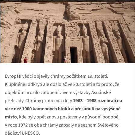
Evropští vědci objevily chrámy počátkem 19. století.
K úplnému odkrytí ale došlo až ve 20.století a to proto, že
objektům hrozilo zatopení vlivem výstavby Asuánské
přehrady. Chrámy proto mezi lety
1963 – 1968 rozebrali na
více než 1000 kamenných bloků a přesunuli na vyvýšené
místo
, kde byly opět znovu postaveny v původní podobě.
V roce 1972 se oba chrámy zapsaly na seznam Světového
dědictví UNESCO.