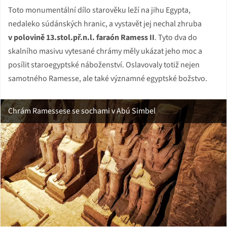
Toto monumentální dílo starověku leží na jihu Egypta,
nedaleko súdánských hranic, a vystavět jej nechal zhruba
v polovině 13.stol.př.n.l. faraón Ramess II
. Tyto dva do
skalního masivu vytesané chrámy měly ukázat jeho moc a
posílit staroegyptské náboženství. Oslavovaly totiž nejen
samotného Ramesse, ale také významné egyptské božstvo.
Chrám Ramessese se sochami v Abú Simbel