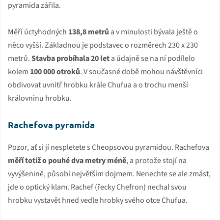
pyramida zářila.
Měří úctyhodných
138,8 metrů
a v minulosti bývala ještě o
něco vyšší. Základnou je podstavec o rozměrech 230 x 230
metrů.
Stavba probíhala 20 let
a údajně se na ní podílelo
kolem
100 000 otroků
. V současné době mohou návštěvníci
obdivovat uvnitř hrobku krále Chufua a o trochu menší
královninu hrobku.
Rachefova pyramida
Pozor, ať si jí nespletete s Cheopsovou pyramidou. Rachefova
měří totiž o pouhé dva metry méně
, a protože stojí na
vyvýšenině, působí největším dojmem. Nenechte se ale zmást,
jde o optický klam. Rachef (řecky Chefron) nechal svou
hrobku vystavět hned vedle hrobky svého otce Chufua.