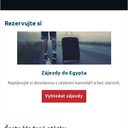
Rezervujte si
Youtube video
Tento obsah je hostován třetí stranou. Zobrazením externího obsahu
přijímáte
podmínky
youtube.com.
Přehrát
Povolit načítání všech youtube videí
Zájezdy do Egypta
Naplánujte si dovolenou s cestovní kanceláří a bez starostí.
Vyhledat zájezdy