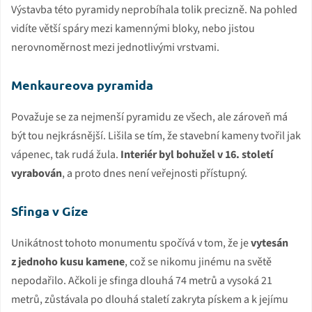
Výstavba této pyramidy neprobíhala tolik precizně. Na pohled
vidíte větší spáry mezi kamennými bloky, nebo jistou
nerovnoměrnost mezi jednotlivými vrstvami.
Menkaureova pyramida
Považuje se za nejmenší pyramidu ze všech, ale zároveň má
být tou nejkrásnější. Lišila se tím, že stavební kameny tvořil jak
vápenec, tak rudá žula.
Interiér byl bohužel v 16. století
vyrabován
, a proto dnes není veřejnosti přístupný.
Sfinga v Gíze
Unikátnost tohoto monumentu spočívá v tom, že je
vytesán
z jednoho kusu kamene
, což se nikomu jinému na světě
nepodařilo. Ačkoli je sfinga dlouhá 74 metrů a vysoká 21
metrů, zůstávala po dlouhá staletí zakryta pískem a k jejímu