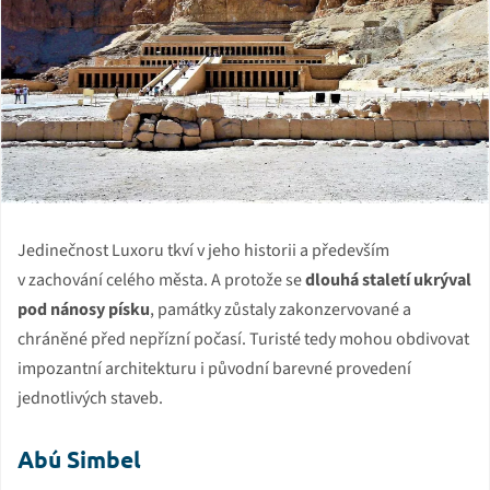
Jedinečnost Luxoru tkví v jeho historii a především
v zachování celého města. A protože se
dlouhá staletí ukrýval
pod nánosy písku
, památky zůstaly zakonzervované a
chráněné před nepřízní počasí. Turisté tedy mohou obdivovat
impozantní architekturu i původní barevné provedení
jednotlivých staveb.
Abú Simbel