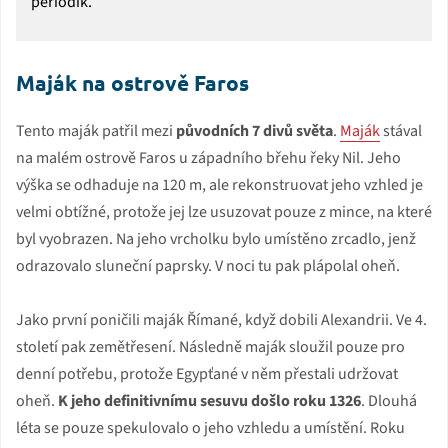
periodik.
Maják na ostrově Faros
Tento maják patřil mezi
původních 7 divů světa
.
Maják
stával
na malém ostrově Faros u západního břehu řeky Nil. Jeho
výška se odhaduje na 120 m, ale rekonstruovat jeho vzhled je
velmi obtížné, protože jej lze usuzovat pouze z mince, na které
byl vyobrazen. Na jeho vrcholku bylo umístěno zrcadlo, jenž
odrazovalo sluneční paprsky. V noci tu pak plápolal oheň.
Jako první poničili maják Římané, když dobili Alexandrii. Ve 4.
století pak zemětřesení. Následně maják sloužil pouze pro
denní potřebu, protože Egypťané v něm přestali udržovat
oheň.
K jeho definitivnímu sesuvu došlo roku 1326
. Dlouhá
léta se pouze spekulovalo o jeho vzhledu a umístění. Roku