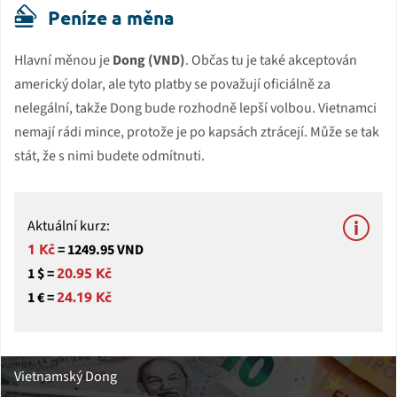
Peníze a měna
Hlavní měnou je
Dong (VND)
. Občas tu je také akceptován
americký dolar, ale tyto platby se považují oficiálně za
nelegální, takže Dong bude rozhodně lepší volbou. Vietnamci
nemají rádi mince, protože je po kapsách ztrácejí. Může se tak
stát, že s nimi budete odmítnuti.
Aktuální kurz:
1 Kč
= 1249.95 VND
20.95 Kč
1 $ =
24.19 Kč
1 € =
Vietnamský Dong