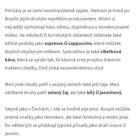
Pití kávy je se zemí neodmyslitelně spjato. Vietnam je hned po
Brazílii jejím druhým největším producentem. Místní si
nejraději vychutnají kávu silnou, doplněnou o kondenzované
mléko. Ve městech či turistických oblastech seženete také
běžné podoby jako
espresso či cappuccino
, které můžete
doplnit obyčejným mlékem. Specialitou je také
cibetková
káva
, která se vyrábí tak, že kávová zrna projdou trávicím
traktem cibetky, čímž získá nezaměnitelnou chuť.
Mezi jisté rituály patří v asijský zemích také pití čaje. Mezi
oblíbené druhy patří
zelený čaj
, ale také
bílý či jasmínový
.
Stejně jako v Čechách, i zde se hodně pije pivo. Koupit můžete
známé značky jako Heineken, ale také řemeslná a místní piva.
Do některých se přidávají typické přísady jako dračí ovoce či
jasmín.