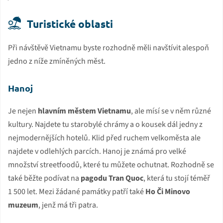
Turistické oblasti
Při návštěvě Vietnamu byste rozhodně měli navštívit alespoň
jedno z níže zmíněných měst.
Hanoj
Je nejen
hlavním městem Vietnamu
, ale mísí se v něm různé
kultury. Najdete tu starobylé chrámy a o kousek dál jedny z
nejmodernějších hotelů. Klid před ruchem velkoměsta ale
najdete v odlehlých parcích. Hanoj je známá pro velké
množství streetfoodů, které tu můžete ochutnat. Rozhodně se
také běžte podívat na
pagodu Tran Quoc
, která tu stojí téměř
1 500 let. Mezi žádané památky patří také
Ho Či Minovo
muzeum
, jenž má tři patra.