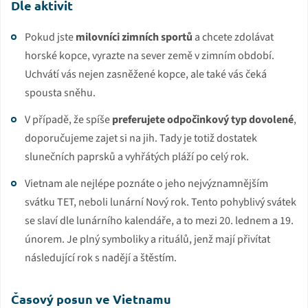
Dle aktivit
Pokud jste
milovníci zimních sportů
a chcete zdolávat
horské kopce, vyrazte na sever země v zimním období.
Uchvátí vás nejen zasněžené kopce, ale také vás čeká
spousta sněhu.
V případě, že spíše
preferujete odpočinkový typ dovolené
,
doporučujeme zajet si na jih. Tady je totiž dostatek
slunečních paprsků a vyhřátých pláží po celý rok.
Vietnam ale nejlépe poznáte o jeho nejvýznamnějším
svátku TET, neboli lunární Nový rok. Tento pohyblivý svátek
se slaví dle lunárního kalendáře, a to mezi 20. lednem a 19.
únorem. Je plný symboliky a rituálů, jenž mají přivítat
následující rok s nadějí a štěstím.
Časový posun ve Vietnamu