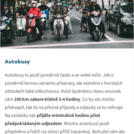
Autobusy
Autobusy tu jezdí poměrně často a ve velké míře. Jde o
poměrně levnou variantu přepravy, ale zejména v horských
oblastech také zdlouhavou. Kvůli špatnému stavu vozovek
vám
100 km zabere klidně 3-4 hodiny
. Co by vás mohlo
překvapit, tak že na přesné příjezdy a odjezdy se tu nehraje.
Na zastávku tak
přijďte minimálně hodinu před
předpokládaným odjezdem
. Mnoho autobusů jezdí
přeplněno a řidiči na silnici příliš hazardují. Bohužel vám ale