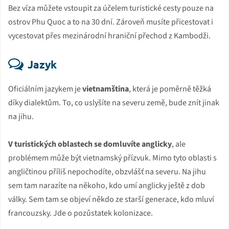
Bez víza můžete vstoupit za účelem turistické cesty pouze na
ostrov Phu Quoc a to na 30 dní. Zároveň musíte přicestovat i
vycestovat přes mezinárodní hraniční přechod z Kambodži.
Jazyk
Oficiálním jazykem je
vietnamština
, která je poměrně těžká
díky dialektům. To, co uslyšíte na severu země, bude znít jinak
na jihu.
V turistických oblastech se domluvíte anglicky
, ale
problémem může být vietnamský přízvuk. Mimo tyto oblasti s
angličtinou příliš nepochodíte, obzvlášť na severu. Na jihu
sem tam narazíte na někoho, kdo umí anglicky ještě z dob
války. Sem tam se objeví někdo ze starší generace, kdo mluví
francouzsky. Jde o pozůstatek kolonizace.