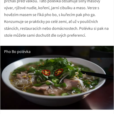
prchali před válkou. Tato polévka obsahuje silný masový
vývar, rýžové nudle, koření, jarní cibulku a maso. Verze s
hovězím masem se říká pho bo, s kuřecím pak pho ga.
Konzumuje se prakticky po celé zemi, ať už v pouličních
stáncích, restauracích nebo domácnostech. Polévku si pak na
stole můžete sami dochutit dle svých preferencí.
Pho Bo polévka