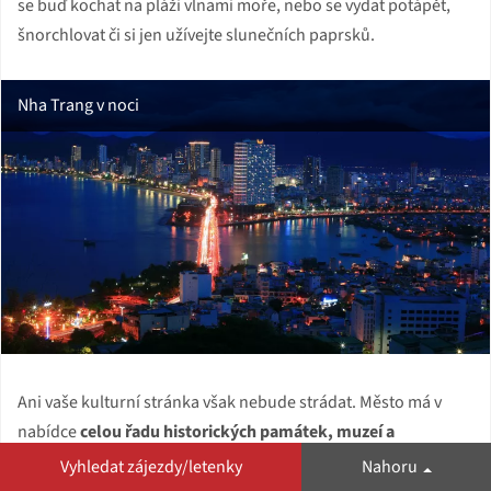
se buď kochat na pláži vlnami moře, nebo se vydat potápět,
šnorchlovat či si jen užívejte slunečních paprsků.
Nha Trang v noci
Ani vaše kulturní stránka však nebude strádat. Město má v
nabídce
celou řadu historických památek, muzeí a
náboženských staveb
.
Vyhledat zájezdy/letenky
Nahoru