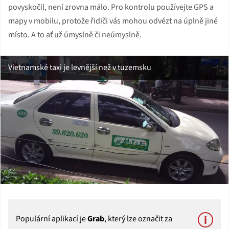
povyskočil, není zrovna málo. Pro kontrolu používejte GPS a
mapy v mobilu, protože řidiči vás mohou odvézt na úplně jiné
místo. A to ať už úmyslně či neúmyslně.
Vietnamské taxi je levnější než v tuzemsku
Populární aplikací je
Grab
, který lze označit za