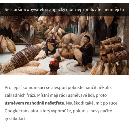
Se staršími obyvateli si anglicky moc nepromluvíte, neumějí to
Pro lepší komunikaci se alespoň pokuste naučit několik
základních frází. Místní mají rádi usměvavé lidi, proto
úsměvem rozhodně nešetřete
. Neuškodí také, mít po ruce
Google translator, který vypomůže, pokud si nevystačíte
gestikulací.