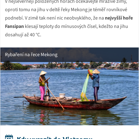
V nejseverněji položených horách očekávejte mrazivé zimy,
oproti tomu na jihu v deltě řeky Mekong je téměř rovníkové
podnebí. V zimě tak není nic neobvyklého, že na
nejvyšší hoře
Fansipan
klesají teploty do mínusových čísel, kdežto na jihu
dosahují až 40 °C.
Rybaření na řece Mekong