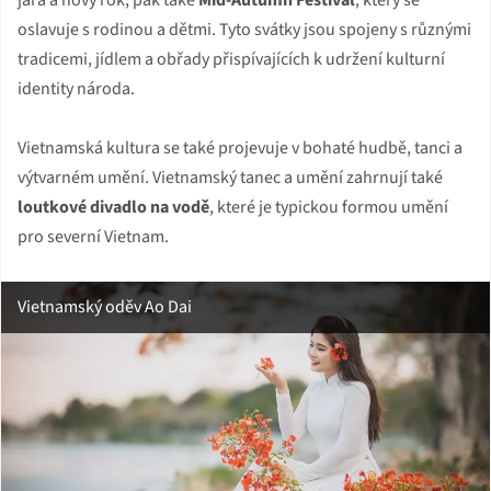
jara a nový rok, pak také
Mid-Autumn Festival
, který se
oslavuje s rodinou a dětmi. Tyto svátky jsou spojeny s různými
tradicemi, jídlem a obřady přispívajících k udržení kulturní
identity národa.
Vietnamská kultura se také projevuje v bohaté hudbě, tanci a
výtvarném umění. Vietnamský tanec a umění zahrnují také
loutkové divadlo na vodě
, které je typickou formou umění
pro severní Vietnam.
Vietnamský oděv Ao Dai