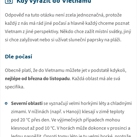
Kdy vyrazit do Vietnamu
Odpověď na tuto otázku není zcela jednoznačná, protože
každý z nás má rád jiné počasí a hlavně každý chceme poznat
Vietnam z jiné perspektivy. Někdo chce zažít místní svátky, jiný
si chce zalyžovat nebo si užívat sluneční paprsky na pláži.
Dle počasí
Obecně platí, že do Vietnamu můžete jet v podstatě kdykoli,
nejlépe od března do listopadu
. Každá oblast má ale svá
specifika.
Severní oblasti
se vyznačují velmi horkými léty a chladnými
zimami. V nížinách (např. v Hanoji) klesají v zimě teploty
pod 20 °C přes den. Ve výjimečných případech mohou
klesnout až pod 10 °C. V horách může dokonce v prosinci a
lednu nasněžit. Oproti tomu léto je tu velmi horké, protože