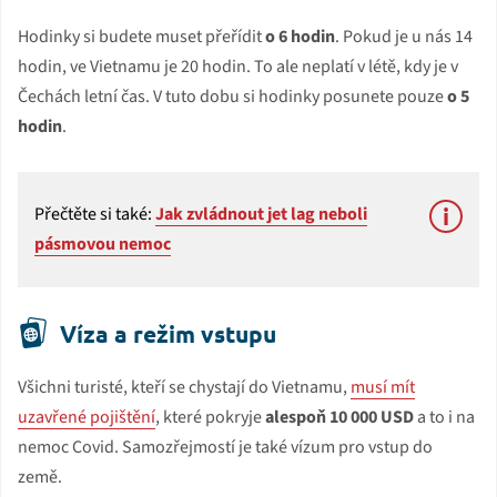
Hodinky si budete muset přeřídit
o 6 hodin
. Pokud je u nás 14
hodin, ve Vietnamu je 20 hodin. To ale neplatí v létě, kdy je v
Čechách letní čas. V tuto dobu si hodinky posunete pouze
o 5
hodin
.
Přečtěte si také:
Jak zvládnout jet lag neboli
pásmovou nemoc
Víza a režim vstupu
Všichni turisté, kteří se chystají do Vietnamu,
musí mít
uzavřené pojištění
, které pokryje
alespoň 10 000 USD
a to i na
nemoc Covid. Samozřejmostí je také vízum pro vstup do
země.