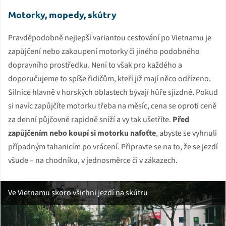
Motorky, mopedy, skútry
Pravděpodobně nejlepší variantou cestování po Vietnamu je
zapůjčení nebo zakoupení motorky či jiného podobného
dopravního prostředku. Není to však pro každého a
doporučujeme to spíše řidičům, kteří již mají něco odřízeno.
Silnice hlavně v horských oblastech bývají hůře sjízdné. Pokud
si navíc zapůjčíte motorku třeba na měsíc, cena se oproti ceně
za denní půjčovné rapidně sníží a vy tak ušetříte.
Před
zapůjčením nebo koupí si motorku nafoťte
, abyste se vyhnuli
případným tahanicím po vrácení. Připravte se na to, že se jezdí
všude – na chodníku, v jednosměrce či v zákazech.
Ve Vietnamu skoro všichni jezdí na skútru