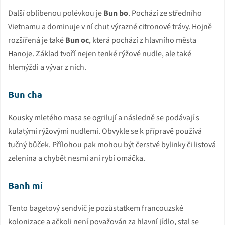
Další oblíbenou polévkou je
Bun bo
. Pochází ze středního
Vietnamu a dominuje v ní chuť výrazné citronové trávy. Hojně
rozšířená je také
Bun oc
, která pochází z hlavního města
Hanoje. Základ tvoří nejen tenké rýžové nudle, ale také
hlemýždi a vývar z nich.
Bun cha
Kousky mletého masa se ogrilují a následně se podávají s
kulatými rýžovými nudlemi. Obvykle se k přípravě používá
tučný bůček. Přílohou pak mohou být čerstvé bylinky či listová
zelenina a chybět nesmí ani rybí omáčka.
Banh mi
Tento bagetový sendvič je pozůstatkem francouzské
kolonizace a ačkoli není považován za hlavní jídlo, stal se