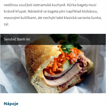
nedílnou součástí vietnamské kuchyně. Kůrka bagety musí
krásně křupat. Následně se bageta plní například klobásou,
masovými kuličkami, ale nechybí také klasická varianta šunka,
sýr.
Sendvič Banh mi
Nápoje