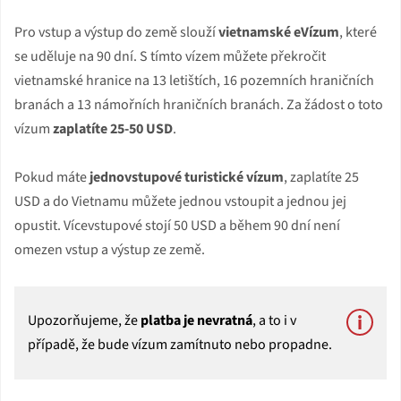
Pro vstup a výstup do země slouží
vietnamské eVízum
, které
se uděluje na 90 dní. S tímto vízem můžete překročit
vietnamské hranice na 13 letištích, 16 pozemních hraničních
branách a 13 námořních hraničních branách. Za žádost o toto
vízum
zaplatíte 25-50 USD
.
Pokud máte
jednovstupové turistické vízum
, zaplatíte 25
USD a do Vietnamu můžete jednou vstoupit a jednou jej
opustit. Vícevstupové stojí 50 USD a během 90 dní není
omezen vstup a výstup ze země.
Upozorňujeme, že
platba je nevratná
, a to i v
případě, že bude vízum zamítnuto nebo propadne.