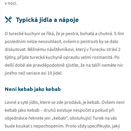
v noci.
Typická jídla a nápoje
O turecké kuchyni se říká, že je pestrá, bohatá a chutná. S tím
posledním nelze nesouhlasit, ovšem o pestrosti by se dalo
diskutovat. Běžnému návštěvníkovi, který v Turecku stráví 2
týdny, přijde turecká kuchyně opravdu velmi rozmanitá. Po
delší době ale pravděpodobně zjistíte, že na talíři nemáte nic
jiného než variace asi 10 jídel.
Není kebab jako kebab
Levné a syté jídlo, které se zde prodává, je kebab. Ovšem není
kebab jako kebab – druhů existuje nespočet a pokud při
objednávce řeknete jen „kebab“, obsluhující Turek na vás
bude koukat s nepochopením. Proto vždy specifikujte, jaký