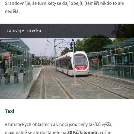
Srandovní je, že turnikety se dají obejít, (téměř) nikdo to ale
nedělá.
Tramvaj v Turecku
Taxi
V turistických oblastech a v noci jsou ceny taxíků vyšší,
maximálně se ale dostanete na
30 Kč/kilometr
, což je