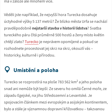
má v záloze ale mnohem více.
Věděli jste například, že nejvyšší hora Turecka dosahuje
úctyhodné výšky 5 137 metrů? Že blízko města Urfa se nachází
pravděpodobně
nejstarší stavba v historii lidstva
? Svatba
tureckého páru čítá průměrně 500 hostů a ženy místo květin
chtějí zlato?
Turecko
je neprávem opomíjené a pokud se
rozhodnete procestovat jej skrz na skrz, okouzlí vás –
historicky, kulturně i přírodou.
Umístění a poloha
2
Turecko se rozprostírá na ploše 783 562 km
a jeho poloha
snad ani nemůže být lepší: Ze severu ho omílá Černé moře, ze
západu Egejské, na jihu Středozemní a Levantské. Je
spojovacím článkem mezi evropským a asijským kontinentem,
bylo a stále je významnou dopravní křižovatkou – takzvanou