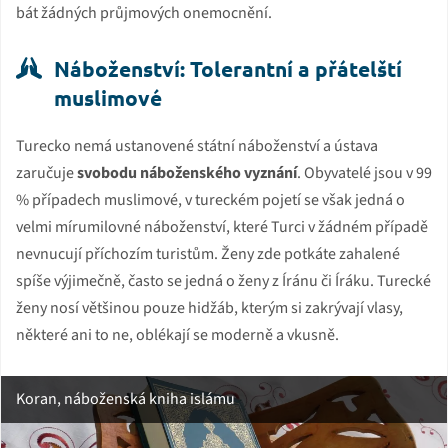
bát žádných průjmových onemocnění.
Náboženství: Tolerantní a přátelští
muslimové
Turecko nemá ustanovené státní náboženství a ústava
zaručuje
svobodu náboženského vyznání
. Obyvatelé jsou v 99
% případech muslimové, v tureckém pojetí se však jedná o
velmi mírumilovné náboženství, které Turci v žádném případě
nevnucují příchozím turistům. Ženy zde potkáte zahalené
spíše výjimečně, často se jedná o ženy z Íránu či Íráku. Turecké
ženy nosí většinou pouze hidžáb, kterým si zakrývají vlasy,
některé ani to ne, oblékají se moderně a vkusně.
Koran, náboženská kniha islámu