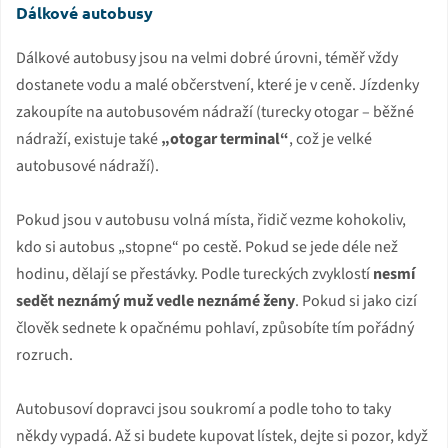
Dálkové autobusy
Dálkové autobusy jsou na velmi dobré úrovni, téměř vždy
dostanete vodu a malé občerstvení, které je v ceně. Jízdenky
zakoupíte na autobusovém nádraží (turecky otogar – běžné
nádraží, existuje také
„otogar terminal“
, což je velké
autobusové nádraží).
Pokud jsou v autobusu volná místa, řidič vezme kohokoliv,
kdo si autobus „stopne“ po cestě. Pokud se jede déle než
hodinu, dělají se přestávky. Podle tureckých zvyklostí
nesmí
sedět neznámý muž vedle neznámé ženy
. Pokud si jako cizí
člověk sednete k opačnému pohlaví, způsobíte tím pořádný
rozruch.
Autobusoví dopravci jsou soukromí a podle toho to taky
někdy vypadá. Až si budete kupovat lístek, dejte si pozor, když