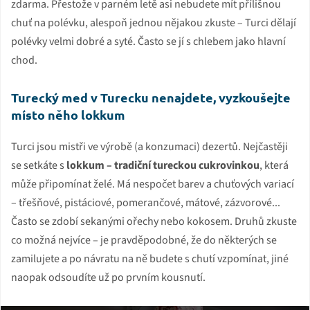
zdarma. Přestože v parném letě asi nebudete mít přílišnou
chuť na polévku, alespoň jednou nějakou zkuste – Turci dělají
polévky velmi dobré a syté. Často se jí s chlebem jako hlavní
chod.
Turecký med v Turecku nenajdete, vyzkoušejte
místo něho lokkum
Turci jsou mistři ve výrobě (a konzumaci) dezertů. Nejčastěji
se setkáte s
lokkum – tradiční tureckou cukrovinkou
, která
může připomínat želé. Má nespočet barev a chuťových variací
– třešňové, pistáciové, pomerančové, mátové, zázvorové...
Často se zdobí sekanými ořechy nebo kokosem. Druhů zkuste
co možná nejvíce – je pravděpodobné, že do některých se
zamilujete a po návratu na ně budete s chutí vzpomínat, jiné
naopak odsoudíte už po prvním kousnutí.