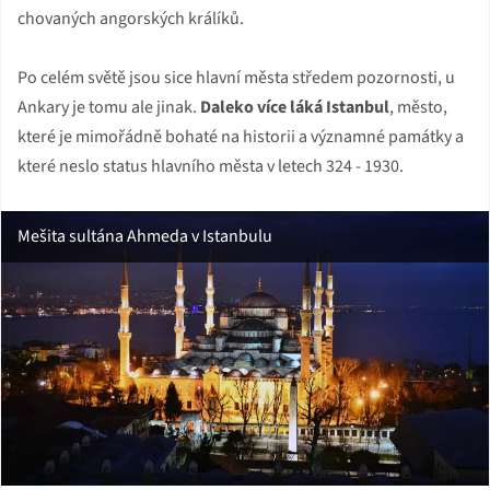
chovaných angorských králíků.
Po celém světě jsou sice hlavní města středem pozornosti, u
Ankary je tomu ale jinak.
Daleko více láká Istanbul
, město,
které je mimořádně bohaté na historii a významné památky a
které neslo status hlavního města v letech 324 - 1930.
Mešita sultána Ahmeda v Istanbulu