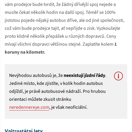
vám prodejce bude tvrdit, že žádný dřívější spoj nejede a
musíte čekat několik hodin na další spoj. Téměř se 100%
jistotou pojede nějaký autobus dříve, ale od jiné společnosti,
což vám bude prodejce tajit, ať nepřijde o zisk. Vyzkoušejte
proto klidně několik přepážek u různých dopravců. Ceny
mívají všichni dopravci většinou stejné. Zaplatíte kolem
1
koruny na kilometr.
Nevýhodou autobusů je, že
neexistují jízdní řády
.
Jediné místo, kde zjistíte, v kolik hodin autobus
odjíždí, je právě autobusové nádraží. Pro hrubou
orientaci můžete zkusit stránku
neredennereye.com
, je však neoficiální.
Vnitrostátní lety