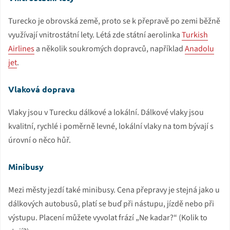
Turecko je obrovská země, proto se k přepravě po zemi běžně
využívají vnitrostátní lety. Létá zde státní aerolinka
Turkish
Airlines
a několik soukromých dopravců, například
Anadolu
jet
.
Vlaková doprava
Vlaky jsou v Turecku dálkové a lokální. Dálkové vlaky jsou
kvalitní, rychlé i poměrně levné, lokální vlaky na tom bývají s
úrovní o něco hůř.
Minibusy
Mezi městy jezdí také minibusy. Cena přepravy je stejná jako u
dálkových autobusů, platí se buď při nástupu, jízdě nebo při
výstupu. Placení můžete vyvolat frází „Ne kadar?“ (Kolik to