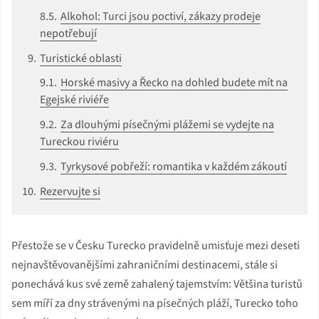
Alkohol: Turci jsou poctiví, zákazy prodeje
nepotřebují
Turistické oblasti
Horské masivy a Řecko na dohled budete mít na
Egejské riviéře
Za dlouhými písečnými plážemi se vydejte na
Tureckou riviéru
Tyrkysové pobřeží: romantika v každém zákoutí
Rezervujte si
Přestože se v Česku Turecko pravidelně umisťuje mezi deseti
nejnavštěvovanějšími zahraničními destinacemi, stále si
ponechává kus své země zahalený tajemstvím: Většina turistů
sem míří za dny strávenými na písečných pláží, Turecko toho