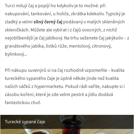
Turci milují čaj a popíjí ho kdykoliv je to možné: při
nakupování, tankování, u holiče, zkrátka kdekoliv. Typický je
sladký a velmi
silný černý čaj
podávaný v malých skleněných
skleničkách. Můžete ale vybírat i z čajů ovocných, z nichž
nejoblíbenější je čaj jablkový. Na trhu seženete čaj jakýkoliv – z
granátového jablka, lístků růže, mentolový, citronový,
bylinkový...
Při nákupu suvenýrů si na čaj rozhodně vzpomeňte – kvalita
tureckého sypaného čaje je úplně někde jinde než kvalita
našich sáčků z hypermarketu. Pokud rádi vaříte, nakupte si i
zásobu koření, které je zde velmi pestré a jídlu dodává
fantastickou chuť.
Turecké sypané čaje