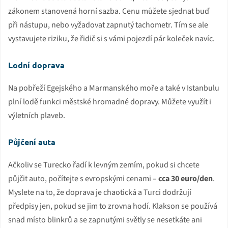
zákonem stanovená horní sazba. Cenu můžete sjednat buď
při nástupu, nebo vyžadovat zapnutý tachometr. Tím se ale
vystavujete riziku, že řidič si s vámi pojezdí pár koleček navíc.
Lodní doprava
Na pobřeží Egejského a Marmanského moře a také v Istanbulu
plní lodě funkci městské hromadné dopravy. Můžete využít i
výletních plaveb.
Půjčení auta
Ačkoliv se Turecko řadí k levným zemím, pokud si chcete
půjčit auto, počítejte s evropskými cenami –
cca 30 euro/den
.
Myslete na to, že doprava je chaotická a Turci dodržují
předpisy jen, pokud se jim to zrovna hodí. Klakson se používá
snad místo blinkrů a se zapnutými světly se nesetkáte ani