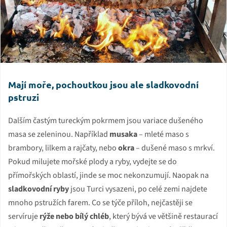
Mají moře, pochoutkou jsou ale sladkovodní
pstruzi
Dalším častým tureckým pokrmem jsou variace dušeného
masa se zeleninou. Například
musaka
– mleté maso s
brambory, lilkem a rajčaty, nebo
okra
– dušené maso s mrkví.
Pokud milujete mořské plody a ryby, vydejte se do
přímořských oblastí, jinde se moc nekonzumují. Naopak na
sladkovodní ryby
jsou Turci vysazeni, po celé zemi najdete
mnoho pstružích farem. Co se týče příloh, nejčastěji se
servíruje
rýže nebo bílý chléb
, který bývá ve většině restaurací