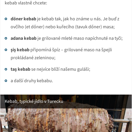
kebab vlastně chcete:
döner
kebab
je kebab tak, jak ho známe u nás. Je buď z
ovčího (et dőner) nebo kuřecího (tavuk dőner) masa;
adana kebab
je grilované mleté maso napíchnuté na tyči;
şiş kebab
připomíná špíz – grilované maso na špejli
prokládané zeleninou;
taş kebab
se nejvíce blíží našemu guláši;
a další druhy kebabu.
Kebab, typické jídlo v Turecku