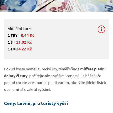
Aktuální kurz:
0.44 Kč
1 TRY =
21.02 Kč
1 $ =
24.22 Kč
1 € =
Pokud byste neměli turecké liry, téměř všude
můžete platit i
dolary či eury
, počítejte ale s vyššími cenami. Je běžné, že
pokud chcete v restauraci platit eurem, obdržíte jídelní lístek
s cenami až dvakrát vyššími.
Ceny: Levné, pro turisty vyšší