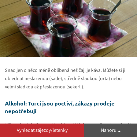
Snad jen o něco méně oblíbená než čaj, je káva. Můžete si ji
objednat neslazenou (sade), středně sladkou (orta) nebo
velmi sladkou až přeslazenou (sekerli).
Alkohol: Turci jsou poctiví, zákazy prodeje
nepotřebují
V Turecku, jakožto muslimském státě, je zapovězené vepřové i
Vyhledat zájezdy/letenky
Nahoru
alkohol. Na rozdíl od spoustu států (například Egypta), kde je