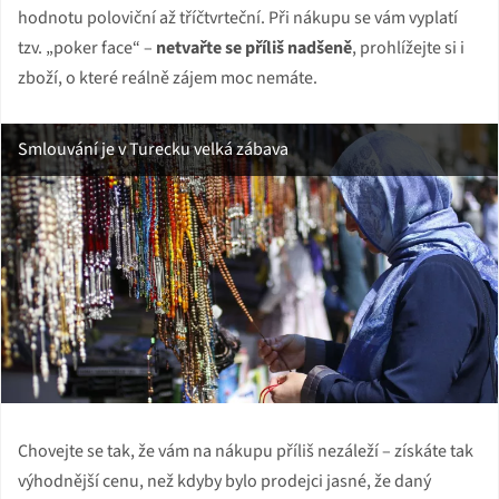
hodnotu poloviční až tříčtvrteční. Při nákupu se vám vyplatí
tzv. „poker face“ –
netvařte se příliš nadšeně
, prohlížejte si i
zboží, o které reálně zájem moc nemáte.
Smlouvání je v Turecku velká zábava
Chovejte se tak, že vám na nákupu příliš nezáleží – získáte tak
výhodnější cenu, než kdyby bylo prodejci jasné, že daný