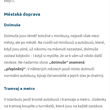
stojí?).
Městská doprava
Dolmuše
Dolmuše jsou téměř totožné s minibusy, nejezdí však mezi
městy, ale po městě. Na rozdíl od minibusů a autobusů, které,
když jsou plné, už nikomu na mávnutí nezastaví, dolmuše
zastaví kdykoliv – I když si myslíte, že se k vám už nikdo další
nevleze. Ne nadarmo slovo
„dolmuše“ znamená
„přeplněný“
. V některých městech jezdí místo dolmuší
normální autobusy, bývají červenobílé a jejich stav je chatrný.
Tramvaj a metro
V Istanbulu jezdí kromě autobusů i tramvaje a metro. Jízdenky
na tramvaj koupíte u turniketů, které jsou na každé zastávce.