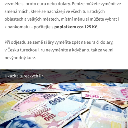
vezměte si proto eura nebo dolary. Peníze můžete vyměnit ve
směnárnách, které se nacházejí ve všech turistických
oblastech a velkých městech, místní měnu si můžete vybrat i
z bankomatu – počítejte s
poplatkem cca 125 Kč
.
Při odjezdu ze země si liry vyměňte zpět na eura či dolary,
v Česku tureckou liru nevyměníte a když ano, tak za velmi
nevýhodný kurz.
Ukázka tureckých lir