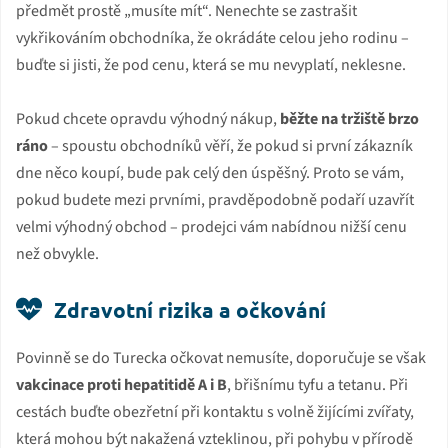
předmět prostě „musíte mít“. Nenechte se zastrašit
vykřikováním obchodníka, že okrádáte celou jeho rodinu –
buďte si jisti, že pod cenu, která se mu nevyplatí, neklesne.
Pokud chcete opravdu výhodný nákup,
běžte na tržiště brzo
ráno
– spoustu obchodníků věří, že pokud si první zákazník
dne něco koupí, bude pak celý den úspěšný. Proto se vám,
pokud budete mezi prvními, pravděpodobně podaří uzavřít
velmi výhodný obchod – prodejci vám nabídnou nižší cenu
než obvykle.
Zdravotní rizika a očkování
Povinně se do Turecka očkovat nemusíte, doporučuje se však
vakcinace proti hepatitidě A i B
, břišnímu tyfu a tetanu. Při
cestách buďte obezřetní při kontaktu s volně žijícími zvířaty,
která mohou být nakažená vzteklinou, při pohybu v přírodě