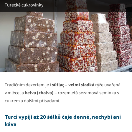
Turecké cukrovinky
Tradičním dezertem je i
sűtlaç – velmi sladká
rýže uvařená
v mléce, a
helva (chalva)
– rozemletá sezamová semínka s
cukrem a dalšími přísadami.
Turci vypijí až 20 šálků čaje denně, nechybí ani
káva