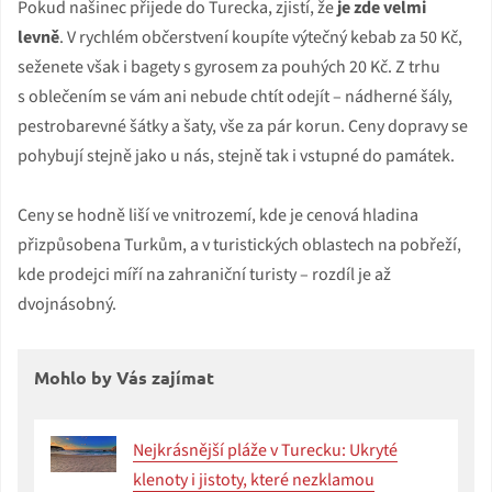
Pokud našinec přijede do Turecka, zjistí, že
je zde velmi
levně
. V rychlém občerstvení koupíte výtečný kebab za 50 Kč,
seženete však i bagety s gyrosem za pouhých 20 Kč. Z trhu
s oblečením se vám ani nebude chtít odejít – nádherné šály,
pestrobarevné šátky a šaty, vše za pár korun. Ceny dopravy se
pohybují stejně jako u nás, stejně tak i vstupné do památek.
Ceny se hodně liší ve vnitrozemí, kde je cenová hladina
přizpůsobena Turkům, a v turistických oblastech na pobřeží,
kde prodejci míří na zahraniční turisty – rozdíl je až
dvojnásobný.
Mohlo by Vás zajímat
Nejkrásnější pláže v Turecku: Ukryté
klenoty i jistoty, které nezklamou