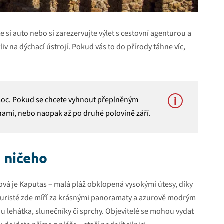
e si auto nebo si zarezervujte výlet s cestovní agenturou a
vliv na dýchací ústrojí. Pokud vás to do přírody táhne víc,
ž moc. Pokud se chcete vyhnout přeplněným
inami, nebo naopak až po druhé polovině září.
 ničeho
ková je Kaputas – malá pláž obklopená vysokými útesy, díky
Turisté zde míří za krásnými panoramaty a azurově modrým
u lehátka, slunečníky či sprchy. Objevitelé se mohou vydat