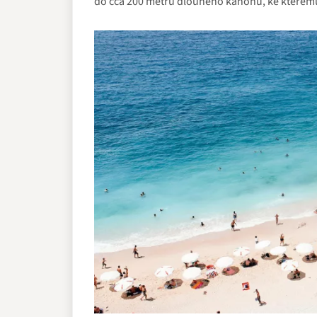
do cca 200 metrů dlouhého kaňonu, ke kterému d