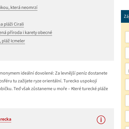
sikou, která neomrzí
Zá
 pláži Cirali
ená příroda i karety obecné
, pláž Icmeler
synonymem ideální dovolené: Za levnější peníz dostanete
osféru tu zažijete ryze orientální. Turecko uspokojí
 hubičku. Teď však zůstaneme u moře – Které turecké pláže
urecka