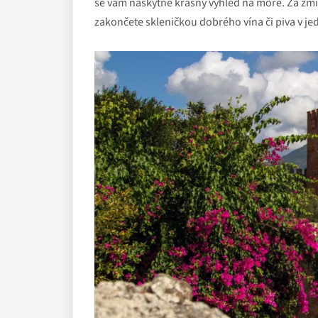
se vám naskytne krásný výhled na moře. Za zmí
zakončete skleničkou dobrého vína či piva v j