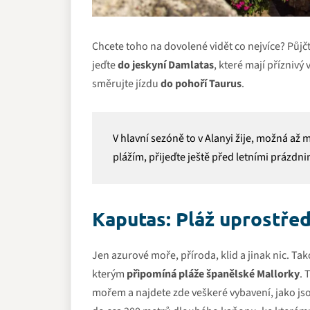
Chcete toho na dovolené vidět co nejvíce? Půjčt
jeďte
do jeskyní Damlatas
, které mají příznivý 
směrujte jízdu
do pohoří Taurus
.
V hlavní sezóně to v Alanyi žije, možná a
plážím, přijeďte ještě před letními prázdn
Kaputas: Pláž uprostřed
Jen azurové moře, příroda, klid a jinak nic. Ta
kterým
připomíná pláže španělské Mallorky
. 
mořem a najdete zde veškeré vybavení, jako jso