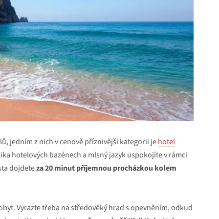
, jedním z nich v cenově příznivější kategorii je
hotel
lika hotelových bazénech a mlsný jazyk uspokojíte v rámci
ěsta dojdete
za 20 minut příjemnou procházkou kolem
pobyt. Vyrazte třeba na středověký hrad s opevněním, odkud