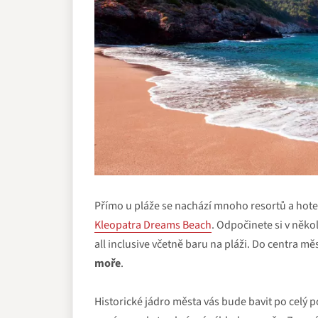
Přímo u pláže se nachází mnoho resortů a hotelů
Kleopatra Dreams Beach
. Odpočinete si v něko
all inclusive včetně baru na pláži. Do centra m
moře
.
Historické jádro města vás bude bavit po celý 