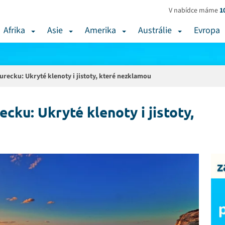
V nabídce máme
1
Afrika
Asie
Amerika
Austrálie
Evropa
Turecku: Ukryté klenoty i jistoty, které nezklamou
ecku: Ukryté klenoty i jistoty,