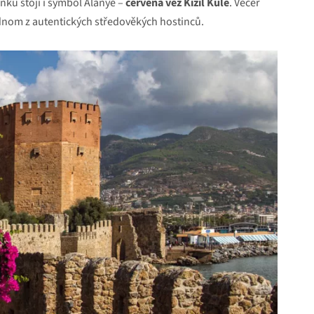
nku stojí i symbol Alanye –
červená věž Kizil Kule
. Večer
ednom z autentických středověkých hostinců.