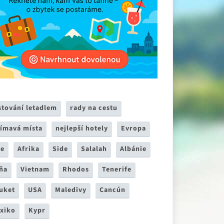
stování letadlem
rady na cestu
jímavá místa
nejlepší hotely
Evropa
ie
Afrika
Side
Salalah
Albánie
ňa
Vietnam
Rhodos
Tenerife
uket
USA
Maledivy
Cancún
xiko
Kypr