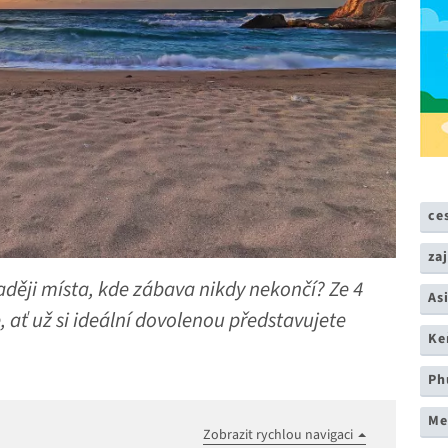
ce
za
aději místa, kde zábava nikdy nekončí? Ze 4
As
, ať už si ideální dovolenou představujete
Ke
Ph
Me
Zobrazit rychlou navigaci