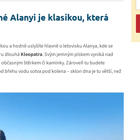
é Alanyi je klasikou, která
ičkou a hodně uslyšíte hlavně o letovisku Alanya, kde se
etru dlouhá
Kleopatra
. Svým jemným pískem vyniká nad
 s občasným štěrkem či kamínky. Zároveň tu budete
d břehu vodu sotva pod kolena – sklon dna je tu větší, než