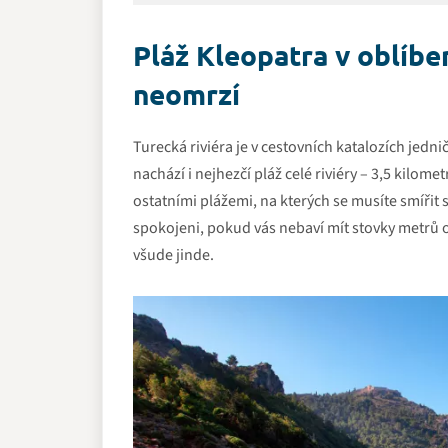
Pláž Kleopatra v oblíben
neomrzí
Turecká riviéra je v cestovních katalozích jedn
nachází i nejhezčí pláž celé riviéry – 3,5 kilom
ostatními plážemi, na kterých se musíte smířit
spokojeni, pokud vás nebaví mít stovky metrů o
všude jinde.