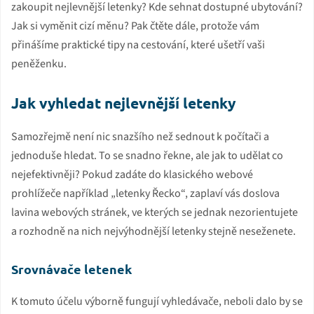
zakoupit nejlevnější letenky? Kde sehnat dostupné ubytování?
Jak si vyměnit cizí měnu? Pak čtěte dále, protože vám
přinášíme praktické tipy na cestování, které ušetří vaši
peněženku.
Jak vyhledat nejlevnější letenky
Samozřejmě není nic snazšího než sednout k počítači a
jednoduše hledat. To se snadno řekne, ale jak to udělat co
nejefektivněji? Pokud zadáte do klasického webové
prohlížeče například „letenky Řecko“, zaplaví vás doslova
lavina webových stránek, ve kterých se jednak nezorientujete
a rozhodně na nich nejvýhodnější letenky stejně neseženete.
Srovnávače letenek
K tomuto účelu výborně fungují vyhledávače, neboli dalo by se