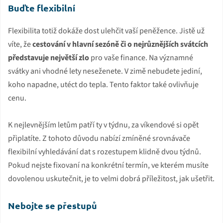
Buďte flexibilní
Flexibilita totiž dokáže dost ulehčit vaší peněžence. Jistě už
víte, že
cestování v hlavní sezóně či o nejrůznějších svátcích
představuje největší zlo
pro vaše finance. Na významné
svátky ani vhodné lety neseženete. V zimě nebudete jediní,
koho napadne, utéct do tepla. Tento faktor také ovlivňuje
cenu.
K nejlevnějším letům patří ty v týdnu, za víkendové si opět
připlatíte. Z tohoto důvodu nabízí zmíněné srovnávače
flexibilní vyhledávání dat s rozestupem klidně dvou týdnů.
Pokud nejste fixovaní na konkrétní termín, ve kterém musíte
dovolenou uskutečnit, je to velmi dobrá příležitost, jak ušetřit.
Nebojte se přestupů