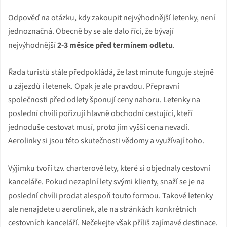
Odpověď na otázku, kdy zakoupit nejvýhodnější letenky, není
jednoznačná. Obecně by se ale dalo říci, že bývají
nejvýhodnější
2-3 měsíce před termínem odletu
.
Řada turistů stále předpokládá, že last minute funguje stejně
u zájezdů i letenek. Opak je ale pravdou. Přepravní
společnosti před odlety šponují ceny nahoru. Letenky na
poslední chvíli pořizují hlavně obchodní cestující, kteří
jednoduše cestovat musí, proto jim vyšší cena nevadí.
Aerolinky si jsou této skutečnosti vědomy a využívají toho.
Výjimku tvoří tzv. charterové lety, které si objednaly cestovní
kanceláře. Pokud nezaplní lety svými klienty, snaží se je na
poslední chvíli prodat alespoň touto formou. Takové letenky
ale nenajdete u aerolinek, ale na stránkách konkrétních
cestovních kanceláří. Nečekejte však příliš zajímavé destinace.