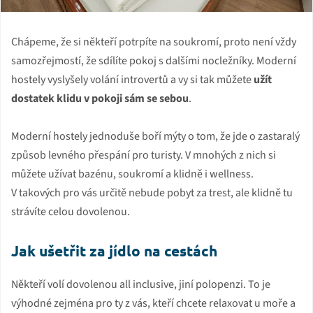
Chápeme, že si někteří potrpíte na soukromí, proto není vždy
samozřejmostí, že sdílíte pokoj s dalšími nocležníky. Moderní
hostely vyslyšely volání introvertů a vy si tak můžete
užít
dostatek klidu v pokoji sám se sebou
.
Moderní hostely jednoduše boří mýty o tom, že jde o zastaralý
způsob levného přespání pro turisty. V mnohých z nich si
můžete užívat bazénu, soukromí a klidně i wellness.
V takových pro vás určitě nebude pobyt za trest, ale klidně tu
strávíte celou dovolenou.
Jak ušetřit za jídlo na cestách
Někteří volí dovolenou all inclusive, jiní polopenzi. To je
výhodné zejména pro ty z vás, kteří chcete relaxovat u moře a