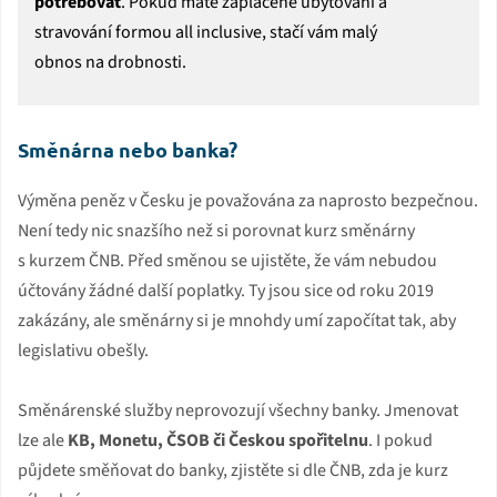
potřebovat
. Pokud máte zaplacené ubytování a
stravování formou all inclusive, stačí vám malý
obnos na drobnosti.
Směnárna nebo banka?
Výměna peněz v Česku je považována za naprosto bezpečnou.
Není tedy nic snazšího než si porovnat kurz směnárny
s kurzem ČNB. Před směnou se ujistěte, že vám nebudou
účtovány žádné další poplatky. Ty jsou sice od roku 2019
zakázány, ale směnárny si je mnohdy umí započítat tak, aby
legislativu obešly.
Směnárenské služby neprovozují všechny banky. Jmenovat
lze ale
KB, Monetu, ČSOB či Českou spořitelnu
. I pokud
půjdete směňovat do banky, zjistěte si dle ČNB, zda je kurz