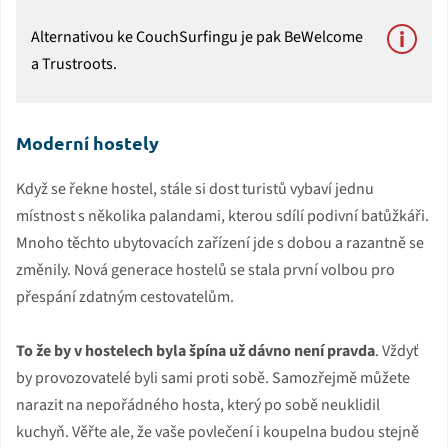
Alternativou ke CouchSurfingu je pak BeWelcome
a Trustroots.
Moderní hostely
Když se řekne hostel, stále si dost turistů vybaví jednu
místnost s několika palandami, kterou sdílí podivní batůžkáři.
Mnoho těchto ubytovacích zařízení jde s dobou a razantně se
změnily. Nová generace hostelů se stala první volbou pro
přespání zdatným cestovatelům.
To že by v hostelech byla špína už dávno není pravda
. Vždyť
by provozovatelé byli sami proti sobě. Samozřejmě můžete
narazit na nepořádného hosta, který po sobě neuklidil
kuchyň. Věřte ale, že vaše povlečení i koupelna budou stejně