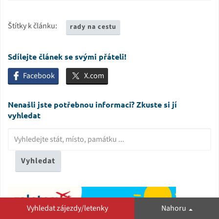
Štítky k článku:
rady na cestu
Sdílejte článek se svými přáteli!
Facebook
X.com
Nenašli jste potřebnou informaci? Zkuste si jí
vyhledat
Vyhledat
Vyhledat zájezdy/letenky
Nahoru