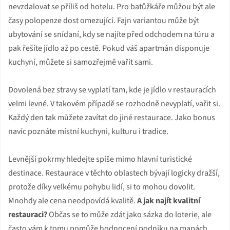
nevzdalovat se příliš od hotelu. Pro batůžkáře můžou být ale
časy polopenze dost omezující. Fajn variantou může být
ubytování se snídaní, kdy se najíte před odchodem na túru a
pak řešíte jídlo až po cestě. Pokud váš apartmán disponuje
kuchyní, můžete si samozřejmě vařit sami.
Dovolená bez stravy se vyplatí tam, kde je jídlo v restauracích
velmi levné. V takovém případě se rozhodně nevyplatí, vařit si.
Každý den tak můžete zavítat do jiné restaurace. Jako bonus
navíc poznáte místní kuchyni, kulturu i tradice.
Levnější pokrmy hledejte spíše mimo hlavní turistické
destinace. Restaurace v těchto oblastech bývají logicky dražší,
protože díky velkému pohybu lidí, si to mohou dovolit.
Mnohdy ale cena neodpovídá kvalitě.
A jak najít kvalitní
restauraci?
Občas se to může zdát jako sázka do loterie, ale
často vám k tomu pomůže hodnocení podniku na mapách.