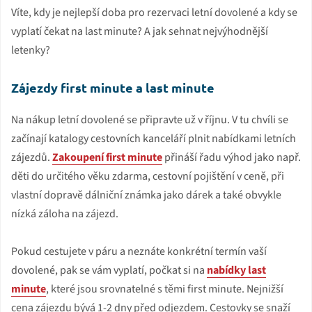
Víte, kdy je nejlepší doba pro rezervaci letní dovolené a kdy se
vyplatí čekat na last minute? A jak sehnat nejvýhodnější
letenky?
Zájezdy first minute a last minute
Na nákup letní dovolené se připravte už v říjnu. V tu chvíli se
začínají katalogy cestovních kanceláří plnit nabídkami letních
zájezdů.
Zakoupení first minute
přináší řadu výhod jako např.
děti do určitého věku zdarma, cestovní pojištění v ceně, při
vlastní dopravě dálniční známka jako dárek a také obvykle
nízká záloha na zájezd.
Pokud cestujete v páru a neznáte konkrétní termín vaší
dovolené, pak se vám vyplatí, počkat si na
nabídky last
minute
, které jsou srovnatelné s těmi first minute. Nejnižší
cena zájezdu bývá 1-2 dny před odjezdem. Cestovky se snaží