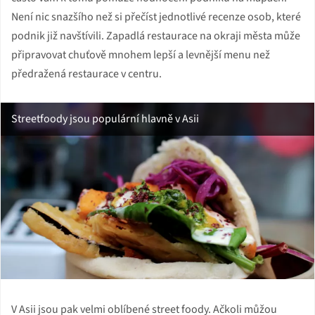
Není nic snazšího než si přečíst jednotlivé recenze osob, které
podnik již navštívili. Zapadlá restaurace na okraji města může
připravovat chuťově mnohem lepší a levnější menu než
předražená restaurace v centru.
Streetfoody jsou populární hlavně v Asii
V Asii jsou pak velmi oblíbené street foody. Ačkoli můžou