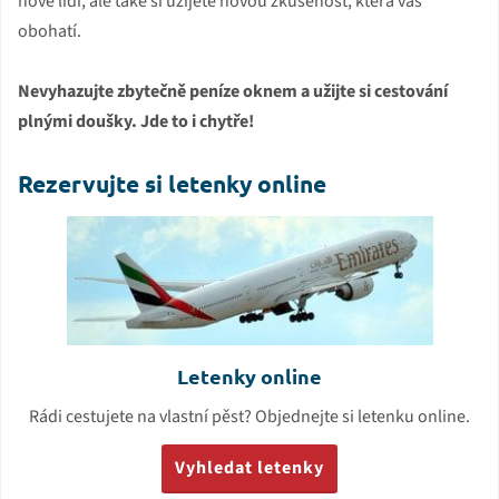
nové lidi, ale také si užijete novou zkušenost, která vás
obohatí.
Nevyhazujte zbytečně peníze oknem a užijte si cestování
plnými doušky. Jde to i chytře!
Rezervujte si letenky online
Letenky online
Rádi cestujete na vlastní pěst? Objednejte si letenku online.
Vyhledat letenky