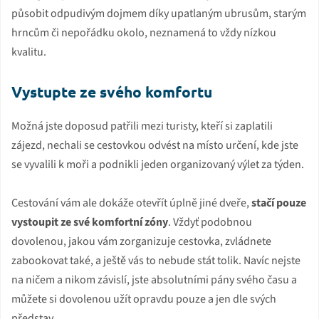
působit odpudivým dojmem díky upatlaným ubrusům, starým
hrncům či nepořádku okolo, neznamená to vždy nízkou
kvalitu.
Vystupte ze svého komfortu
Možná jste doposud patřili mezi turisty, kteří si zaplatili
zájezd, nechali se cestovkou odvést na místo určení, kde jste
se vyvalili k moři a podnikli jeden organizovaný výlet za týden.
Cestování vám ale dokáže otevřít úplně jiné dveře,
stačí pouze
vystoupit ze své komfortní zóny
. Vždyť podobnou
dovolenou, jakou vám zorganizuje cestovka, zvládnete
zabookovat také, a ještě vás to nebude stát tolik. Navíc nejste
na ničem a nikom závislí, jste absolutními pány svého času a
můžete si dovolenou užít opravdu pouze a jen dle svých
představ.