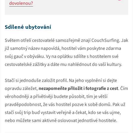
dovolenou?
Sdílené ubytování
Světem otřelí cestovatelé samozřejmě znají CouchSurfing. Jak
již samotný název napovídá, hostitel vám poskytne zdarma
svůj gauč v obýváku. Vy na oplátku sdílíte s hostitelem své
cestovatelské zážitky a dáte mu nahlédnout do vaší kultury.
Stačí si jednoduše založit profil. Na jeho vyplnění si dejte
opravdu záležet,
nezapomeňte přiložit i fotografie z cest
. Čím
věrohodněji a přívětivěji budete působit, tím je větší
pravděpodobnost, že vás hostitel pozve k sobě domů. Pak už
stačí svůj trip buď vystavit veřejně a čekat, kdo se vás ujme,
nebo můžete sami aktivně oslovovat jednotlivé hostitele.