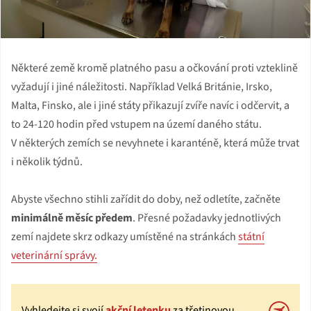
Některé země kromě platného pasu a očkování proti vzteklině
vyžadují i jiné náležitosti. Například Velká Británie, Irsko,
Malta, Finsko, ale i jiné státy přikazují zvíře navíc i odčervit, a
to 24-120 hodin před vstupem na území daného státu.
V některých zemích se nevyhnete i karanténě, která může trvat
i několik týdnů.
Abyste všechno stihli zařídit do doby, než odletíte, začněte
minimálně měsíc předem
. Přesné požadavky jednotlivých
zemí najdete skrz odkazy umístěné na stránkách
státní
veterinární správy.
Vyhledejte si svojí
akční letenku
za třetinovou