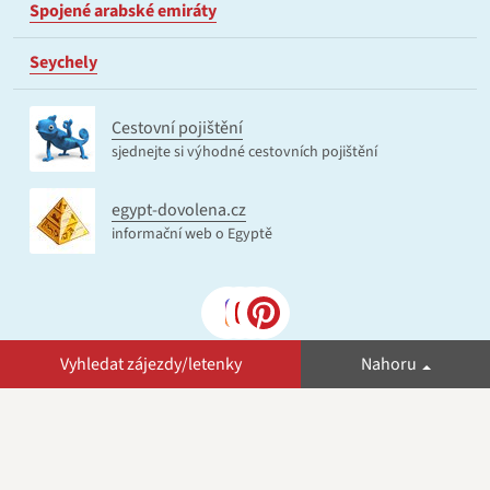
Spojené arabské emiráty
Seychely
Cestovní pojištění
sjednejte si výhodné cestovních pojištění
egypt-dovolena.cz
informační web o Egyptě
Vyhledat zájezdy/letenky
Nahoru
© 2026 zaletem.cz
Zájezdy dodávány INVIA a.s., společnost tento web