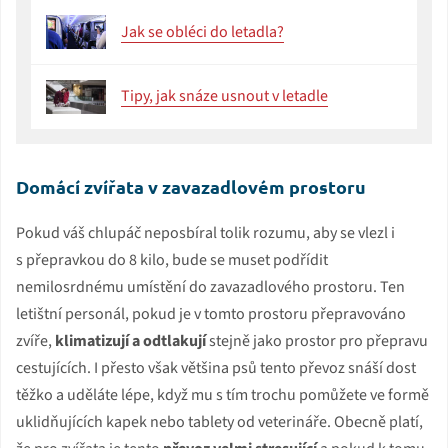
Jak se obléci do letadla?
Tipy, jak snáze usnout v letadle
Domácí zvířata v zavazadlovém prostoru
Pokud váš chlupáč neposbíral tolik rozumu, aby se vlezl i
s přepravkou do 8 kilo, bude se muset podřídit
nemilosrdnému umístění do zavazadlového prostoru. Ten
letištní personál, pokud je v tomto prostoru přepravováno
zvíře,
klimatizují a odtlakují
stejně jako prostor pro přepravu
cestujících. I přesto však většina psů tento převoz snáší dost
těžko a uděláte lépe, když mu s tím trochu pomůžete ve formě
uklidňujících kapek nebo tablety od veterináře. Obecně platí,