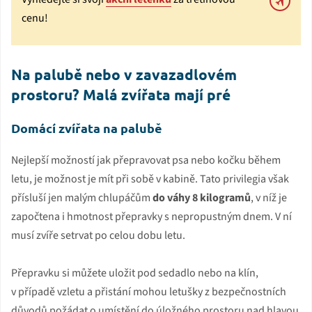
cenu!
Na palubě nebo v zavazadlovém
prostoru? Malá zvířata mají pré
Domácí zvířata na palubě
Nejlepší možností jak přepravovat psa nebo kočku během
letu, je možnost je mít při sobě v kabině. Tato privilegia však
přísluší jen malým chlupáčům
do váhy 8 kilogramů
, v níž je
započtena i hmotnost přepravky s nepropustným dnem. V ní
musí zvíře setrvat po celou dobu letu.
Přepravku si můžete uložit pod sedadlo nebo na klín,
v případě vzletu a přistání mohou letušky z bezpečnostních
důvodů požádat o umístění do úložného prostoru nad hlavou