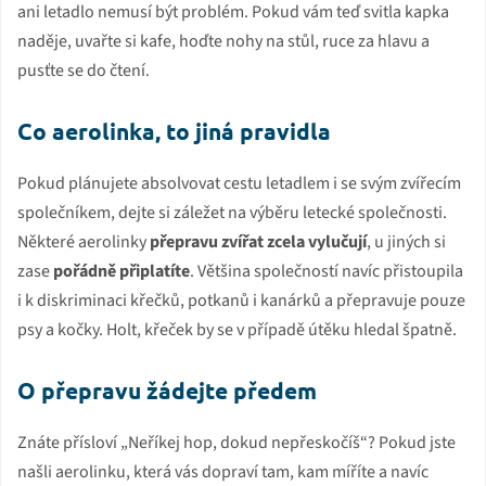
ani letadlo nemusí být problém. Pokud vám teď svitla kapka
naděje, uvařte si kafe, hoďte nohy na stůl, ruce za hlavu a
pusťte se do čtení.
Co aerolinka, to jiná pravidla
Pokud plánujete absolvovat cestu letadlem i se svým zvířecím
společníkem, dejte si záležet na výběru letecké společnosti.
Některé aerolinky
přepravu zvířat zcela vylučují
, u jiných si
zase
pořádně připlatíte
. Většina společností navíc přistoupila
i k diskriminaci křečků, potkanů i kanárků a přepravuje pouze
psy a kočky. Holt, křeček by se v případě útěku hledal špatně.
O přepravu žádejte předem
Znáte přísloví „Neříkej hop, dokud nepřeskočíš“? Pokud jste
našli aerolinku, která vás dopraví tam, kam míříte a navíc