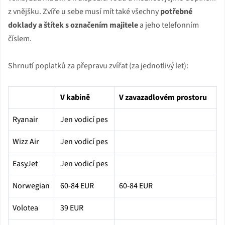
z vnějšku. Zvíře u sebe musí mít také všechny
potřebné
doklady a štítek s označením majitele
a jeho telefonním
číslem.
Shrnutí poplatků za přepravu zvířat (za jednotlivý let):
V kabině
V zavazadlovém prostoru
Ryanair
Jen vodicí pes
Wizz Air
Jen vodicí pes
EasyJet
Jen vodicí pes
Norwegian
60-84 EUR
60-84 EUR
Volotea
39 EUR