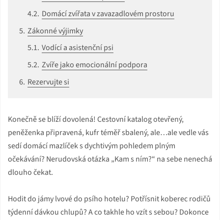
Domácí zvířata v zavazadlovém prostoru
Zákonné výjimky
Vodící a asistenční psi
Zvíře jako emocionální podpora
Rezervujte si
Konečně se blíží dovolená! Cestovní katalog otevřený,
peněženka připravená, kufr téměř sbalený, ale…ale vedle vás
sedí domácí mazlíček s dychtivým pohledem plným
očekávání? Nerudovská otázka „Kam s ním?“ na sebe nenechá
dlouho čekat.
Hodit do jámy lvové do psího hotelu? Potřísnit koberec rodičů
týdenní dávkou chlupů? A co takhle ho vzít s sebou? Dokonce