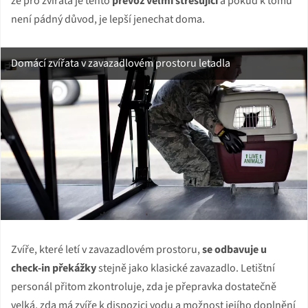
že pro zvířata je tento
převoz velmi stresující
a pokud k tomu
není pádný důvod, je lepší jenechat doma.
Domácí zvířata v zavazadlovém prostoru letadla
Zvíře, které letí v zavazadlovém prostoru,
se odbavuje u
check-in překážky
stejně jako klasické zavazadlo. Letištní
personál přitom zkontroluje, zda je přepravka dostatečně
velká, zda má zvíře k dispozici vodu a možnost jejího doplnění