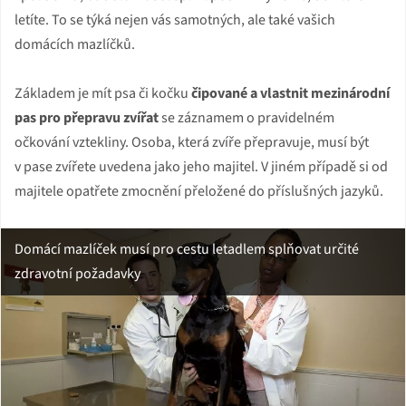
letíte. To se týká nejen vás samotných, ale také vašich
domácích mazlíčků.
Základem je mít psa či kočku
čipované a vlastnit mezinárodní
pas pro přepravu zvířat
se záznamem o pravidelném
očkování vztekliny. Osoba, která zvíře přepravuje, musí být
v pase zvířete uvedena jako jeho majitel. V jiném případě si od
majitele opatřete zmocnění přeložené do příslušných jazyků.
Domácí mazlíček musí pro cestu letadlem splňovat určité
zdravotní požadavky