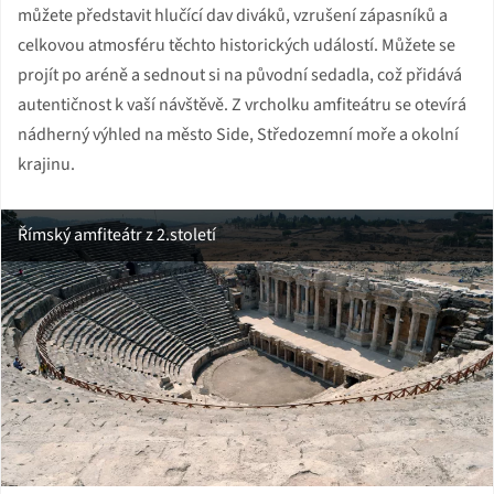
můžete představit hlučící dav diváků, vzrušení zápasníků a
celkovou atmosféru těchto historických událostí. Můžete se
projít po aréně a sednout si na původní sedadla, což přidává
autentičnost k vaší návštěvě. Z vrcholku amfiteátru se otevírá
nádherný výhled na město Side, Středozemní moře a okolní
krajinu.
Římský amfiteátr z 2.století