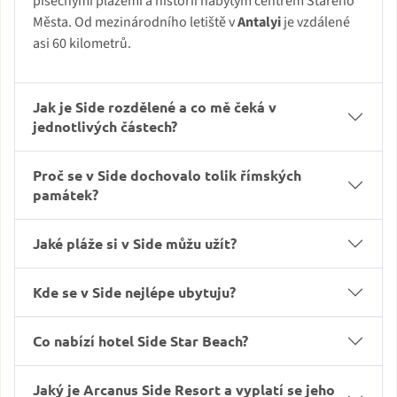
písečnými plážemi a historií nabytým centrem Starého
Města. Od mezinárodního letiště v
Antalyi
je vzdálené
asi 60 kilometrů.
Jak je Side rozdělené a co mě čeká v
jednotlivých částech?
Proč se v Side dochovalo tolik římských
památek?
Jaké pláže si v Side můžu užít?
Kde se v Side nejlépe ubytuju?
Co nabízí hotel Side Star Beach?
Jaký je Arcanus Side Resort a vyplatí se jeho