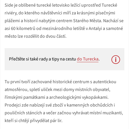
Side je oblíbené turecké letovisko ležící uprostřed Turecké
riviéry, do kterého návštěvníci míří za krásnými písečnými
plážemi a historií nabytým centrem Starého Města. Nachází se
asi 60 kilometrů od mezinárodního letiště v Antalyi a samotné
město lze rozdělit do dvou částí.
Přečtěte si také rady a tipy na cestu
do Turecka
.
Tu první tvoří zachované historické centrum s autentickou
atmosférou, spletí uliček mezi domy místních obyvatel,
římskými památkami a archeologickými vykopávkami.
Prodejci zde nabízejí své zboží v kamenných obchůdcích i
pouličních stáncích a večer začnou vyhrávat místní muzikanti,
kteří si chtějí přivydělat pár lir.