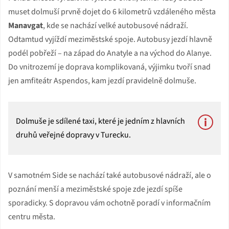
muset dolmuší prvně dojet do 6 kilometrů vzdáleného města
Manavgat
, kde se nachází velké autobusové nádraží.
Odtamtud vyjíždí meziměstské spoje. Autobusy jezdí hlavně
podél pobřeží – na západ do Anatyle a na východ do Alanye.
Do vnitrozemí je doprava komplikovaná, výjimku tvoří snad
jen amfiteátr Aspendos, kam jezdí pravidelně dolmuše.
Dolmuše je sdílené taxi, které je jedním z hlavních
druhů veřejné dopravy v Turecku.
V samotném Side se nachází také autobusové nádraží, ale o
poznání menší a meziměstské spoje zde jezdí spíše
sporadicky. S dopravou vám ochotně poradí v informačním
centru města.