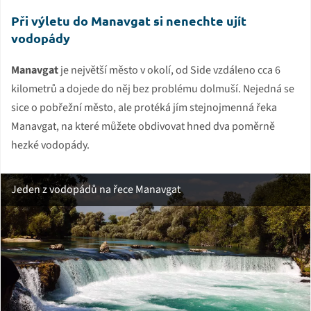
Při výletu do Manavgat si nenechte ujít
vodopády
Manavgat
je největší město v okolí, od Side vzdáleno cca 6
kilometrů a dojede do něj bez problému dolmuší. Nejedná se
sice o pobřežní město, ale protéká jím stejnojmenná řeka
Manavgat, na které můžete obdivovat hned dva poměrně
hezké vodopády.
Jeden z vodopádů na řece Manavgat