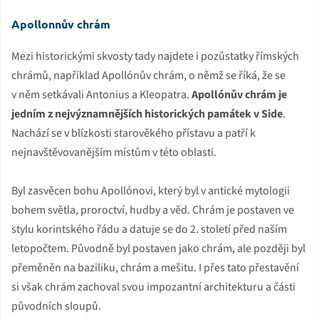
Apollonnův chrám
Mezi historickými skvosty tady najdete i pozůstatky římských
chrámů, například Apollónův chrám, o němž se říká, že se
v něm setkávali Antonius a Kleopatra.
Apollónův chrám je
jedním z nejvýznamnějších historických památek v Side
.
Nachází se v blízkosti starověkého přístavu a patří k
nejnavštěvovanějším místům v této oblasti.
Byl zasvěcen bohu Apollónovi, který byl v antické mytologii
bohem světla, proroctví, hudby a věd. Chrám je postaven ve
stylu korintského řádu a datuje se do 2. století před naším
letopočtem. Původně byl postaven jako chrám, ale později byl
přeměněn na baziliku, chrám a mešitu. I přes tato přestavění
si však chrám zachoval svou impozantní architekturu a části
původních sloupů.