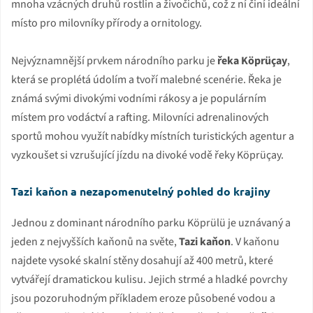
mnoha vzácných druhů rostlin a živočichů, což z ní činí ideální
místo pro milovníky přírody a ornitology.
Nejvýznamnější prvkem národního parku je
řeka Köprüçay
,
která se proplétá údolím a tvoří malebné scenérie. Řeka je
známá svými divokými vodními rákosy a je populárním
místem pro vodáctví a rafting. Milovníci adrenalinových
sportů mohou využít nabídky místních turistických agentur a
vyzkoušet si vzrušující jízdu na divoké vodě řeky Köprüçay.
Tazi kaňon a nezapomenutelný pohled do krajiny
Jednou z dominant národního parku Köprülü je uznávaný a
jeden z nejvyšších kaňonů na světe,
Tazi kaňon
. V kaňonu
najdete vysoké skalní stěny dosahují až 400 metrů, které
vytvářejí dramatickou kulisu. Jejich strmé a hladké povrchy
jsou pozoruhodným příkladem eroze působené vodou a