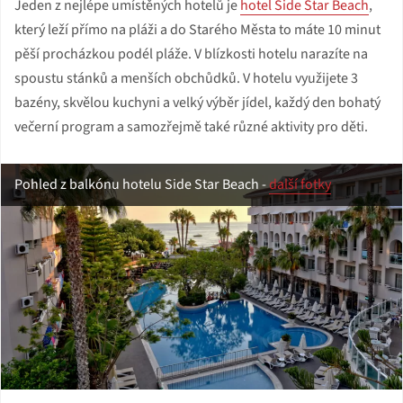
Jeden z nejlépe umístěných hotelů je
hotel Side Star Beach
,
který leží přímo na pláži a do Starého Města to máte 10 minut
pěší procházkou podél pláže. V blízkosti hotelu narazíte na
spoustu stánků a menších obchůdků. V hotelu využijete 3
bazény, skvělou kuchyni a velký výběr jídel, každý den bohatý
večerní program a samozřejmě také různé aktivity pro děti.
Pohled z balkónu hotelu Side Star Beach -
další fotky