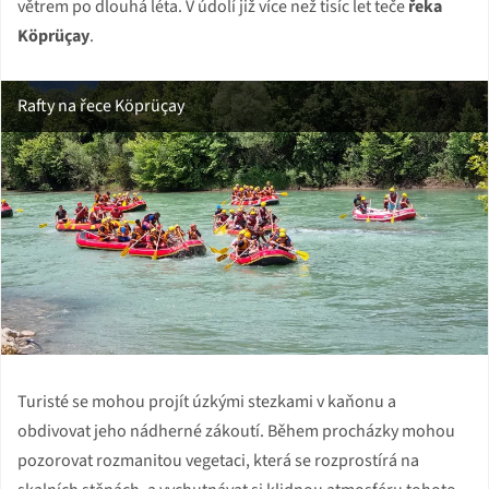
větrem po dlouhá léta. V údolí již více než tisíc let teče
řeka
Köprüçay
.
Rafty na řece Köprüçay
Turisté se mohou projít úzkými stezkami v kaňonu a
obdivovat jeho nádherné zákoutí. Během procházky mohou
pozorovat rozmanitou vegetaci, která se rozprostírá na