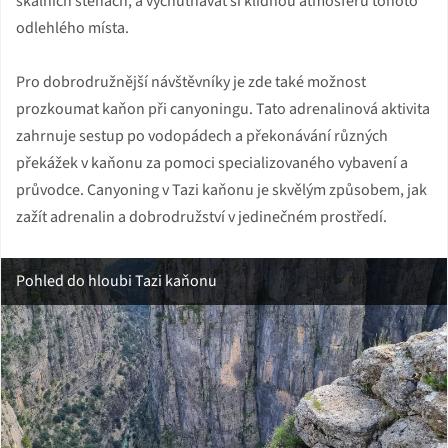
skalních stěnách, a vychutnávat si klidnou atmosféru tohoto
odlehlého místa.
Pro dobrodružnější návštěvníky je zde také možnost
prozkoumat kaňon při canyoningu. Tato adrenalinová aktivita
zahrnuje sestup po vodopádech a překonávání různých
překážek v kaňonu za pomoci specializovaného vybavení a
průvodce. Canyoning v Tazi kaňonu je skvělým způsobem, jak
zažít adrenalin a dobrodružství v jedinečném prostředí.
Pohled do hloubi Tazi kaňonu