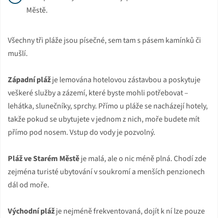
Městě.
Všechny tři pláže jsou písečné, sem tam s pásem kamínků či
mušlí.
Západní pláž
je lemována hotelovou zástavbou a poskytuje
veškeré služby a zázemí, které byste mohli potřebovat –
lehátka, slunečníky, sprchy. Přímo u pláže se nacházejí hotely,
takže pokud se ubytujete v jednom z nich, moře budete mít
přímo pod nosem. Vstup do vody je pozvolný.
Pláž ve Starém Městě
je malá, ale o nic méně plná. Chodí zde
zejména turisté ubytování v soukromí a menších penzionech
dál od moře.
Východní pláž
je nejméně frekventovaná, dojít k ní lze pouze