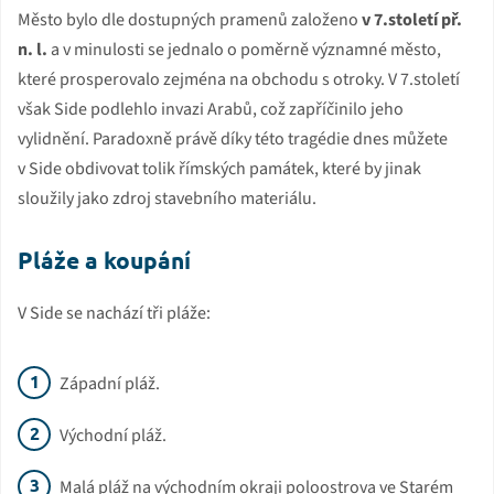
Město bylo dle dostupných pramenů založeno
v 7.století př.
n. l.
a v minulosti se jednalo o poměrně významné město,
které prosperovalo zejména na obchodu s otroky. V 7.století
však Side podlehlo invazi Arabů, což zapříčinilo jeho
vylidnění. Paradoxně právě díky této tragédie dnes můžete
v Side obdivovat tolik římských památek, které by jinak
sloužily jako zdroj stavebního materiálu.
Pláže a koupání
V Side se nachází tři pláže:
Západní pláž.
Východní pláž.
Malá pláž na východním okraji poloostrova ve Starém