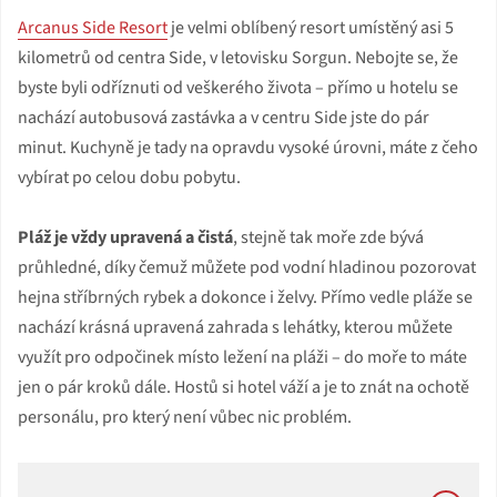
Arcanus Side Resort
je velmi oblíbený resort umístěný asi 5
kilometrů od centra Side, v letovisku Sorgun. Nebojte se, že
byste byli odříznuti od veškerého života – přímo u hotelu se
nachází autobusová zastávka a v centru Side jste do pár
minut. Kuchyně je tady na opravdu vysoké úrovni, máte z čeho
vybírat po celou dobu pobytu.
Pláž je vždy upravená a čistá
, stejně tak moře zde bývá
průhledné, díky čemuž můžete pod vodní hladinou pozorovat
hejna stříbrných rybek a dokonce i želvy. Přímo vedle pláže se
nachází krásná upravená zahrada s lehátky, kterou můžete
využít pro odpočinek místo ležení na pláži – do moře to máte
jen o pár kroků dále. Hostů si hotel váží a je to znát na ochotě
personálu, pro který není vůbec nic problém.