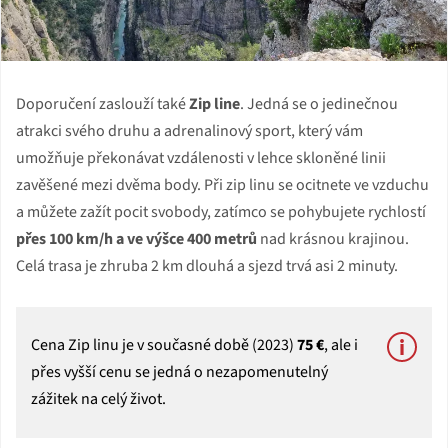
Doporučení zaslouží také
Zip line
. Jedná se o jedinečnou
atrakci svého druhu a adrenalinový sport, který vám
umožňuje překonávat vzdálenosti v lehce skloněné linii
zavěšené mezi dvěma body. Při zip linu se ocitnete ve vzduchu
a můžete zažít pocit svobody, zatímco se pohybujete rychlostí
přes 100 km/h a ve výšce 400 metrů
nad krásnou krajinou.
Celá trasa je zhruba 2 km dlouhá a sjezd trvá asi 2 minuty.
Cena Zip linu je v současné době (2023)
75 €
, ale i
přes vyšší cenu se jedná o nezapomenutelný
zážitek na celý život.