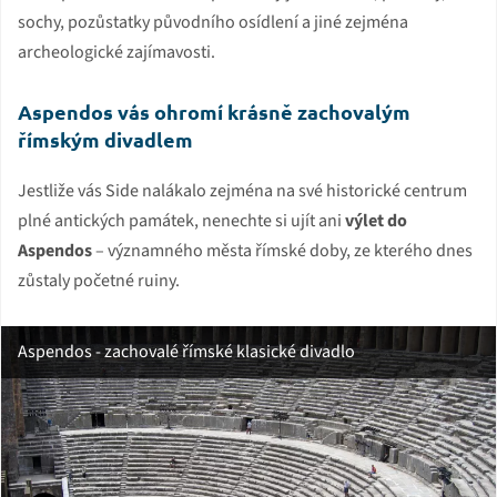
sochy, pozůstatky původního osídlení a jiné zejména
archeologické zajímavosti.
Aspendos vás ohromí krásně zachovalým
římským divadlem
Jestliže vás Side nalákalo zejména na své historické centrum
plné antických památek, nenechte si ujít ani
výlet do
Aspendos
– významného města římské doby, ze kterého dnes
zůstaly početné ruiny.
Aspendos - zachovalé římské klasické divadlo