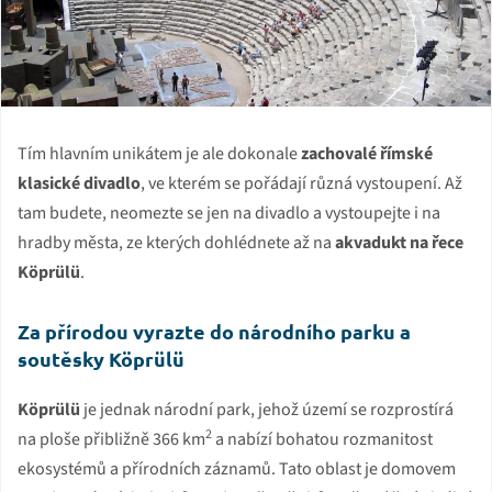
Tím hlavním unikátem je ale dokonale
zachovalé římské
klasické divadlo
, ve kterém se pořádají různá vystoupení. Až
tam budete, neomezte se jen na divadlo a vystoupejte i na
hradby města, ze kterých dohlédnete až na
akvadukt na řece
Köprülü
.
Za přírodou vyrazte do národního parku a
soutěsky Köprülü
Köprülü
je jednak národní park, jehož území se rozprostírá
2
na ploše přibližně 366 km
a nabízí bohatou rozmanitost
ekosystémů a přírodních záznamů. Tato oblast je domovem