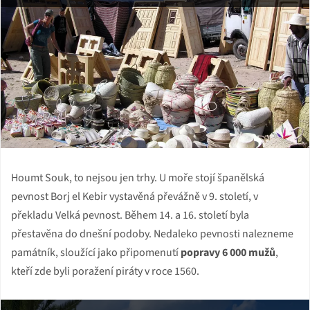
Houmt Souk, to nejsou jen trhy. U moře stojí španělská
pevnost Borj el Kebir vystavěná převážně v 9. století, v
překladu Velká pevnost. Během 14. a 16. století byla
přestavěna do dnešní podoby. Nedaleko pevnosti nalezneme
památník, sloužící jako připomenutí
popravy 6 000 mužů
,
kteří zde byli poražení piráty v roce 1560.