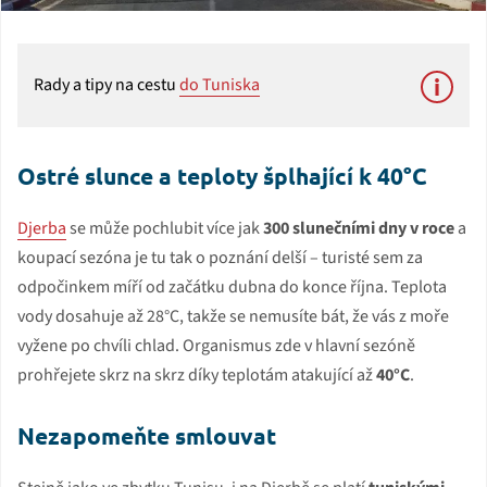
Rady a tipy na cestu
do Tuniska
Ostré slunce a teploty šplhající k 40°C
Djerba
se může pochlubit více jak
300 slunečními dny v roce
a
koupací sezóna je tu tak o poznání delší – turisté sem za
odpočinkem míří od začátku dubna do konce října. Teplota
vody dosahuje až 28°C, takže se nemusíte bát, že vás z moře
vyžene po chvíli chlad. Organismus zde v hlavní sezóně
prohřejete skrz na skrz díky teplotám atakující až
40°C
.
Nezapomeňte smlouvat