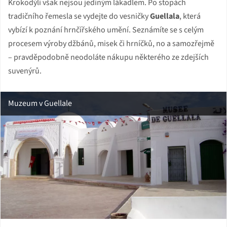
Krokodýli však nejsou jediným lákadlem. Po stopách
tradičního řemesla se vydejte do vesničky
Guellala
, která
vybízí k poznání hrnčířského umění. Seznámíte se s celým
procesem výroby džbánů, misek či hrníčků, no a samozřejmě
– pravděpodobně neodoláte nákupu některého ze zdejších
suvenýrů.
Muzeum v Guellale