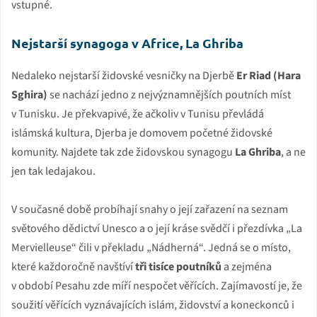
vstupné.
Nejstarší synagoga v Africe, La Ghriba
Nedaleko nejstarší židovské vesničky na Djerbě
Er Riad (Hara
Sghira)
se nachází jedno z nejvýznamnějších poutních míst
v Tunisku. Je překvapivé, že ačkoliv v Tunisu převládá
islámská kultura, Djerba je domovem početné židovské
komunity. Najdete tak zde židovskou synagogu
La Ghriba
, a ne
jen tak ledajakou.
V současné době probíhají snahy o její zařazení na seznam
světového dědictví Unesco a o její kráse svědčí i přezdívka „La
Mervielleuse“ čili v překladu „Nádherná“. Jedná se o místo,
které každoročně navštíví
tři tisíce poutníků
a zejména
v období Pesahu zde míří nespočet věřících. Zajímavostí je, že
soužití věřících vyznávajících islám, židovství a koneckonců i