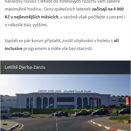
následný rozvoz z letiště do hotelových rezortů vám zabere
maximálně hodinu. Ceny zpátečních letenek
začínají na 8 000
Kč v nejlevnějších měsících
, v sezóně však počítejte s cenami i
o několik tisíc vyššími.
Vyplatí se pár korun připlatit, zvolit ubytování v hotelu s
all
inclusive
programem a máte vše bez starosti.
Letiště Djerba-Zarzis