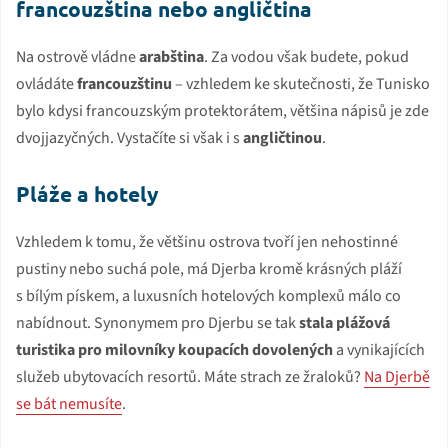
francouzština nebo angličtina
Na ostrově vládne
arabština
. Za vodou však budete, pokud
ovládáte
francouzštinu
– vzhledem ke skutečnosti, že Tunisko
bylo kdysi francouzským protektorátem, většina nápisů je zde
dvojjazyčných. Vystačíte si však i s
angličtinou
.
Pláže a hotely
Vzhledem k tomu, že většinu ostrova tvoří jen nehostinné
pustiny nebo suchá pole, má Djerba kromě krásných pláží
s bílým pískem, a luxusních hotelových komplexů málo co
nabídnout. Synonymem pro Djerbu se tak
stala plážová
turistika pro milovníky koupacích dovolených
a vynikajících
služeb ubytovacích resortů. Máte strach ze žraloků?
Na Djerbě
se bát nemusíte
.