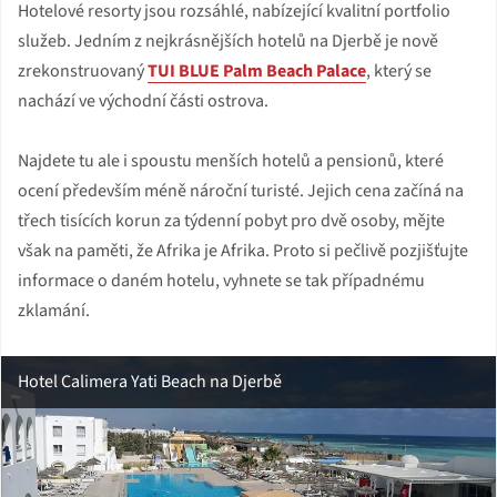
Hotelové resorty jsou rozsáhlé, nabízející kvalitní portfolio
služeb. Jedním z nejkrásnějších hotelů na Djerbě je nově
zrekonstruovaný
TUI BLUE Palm Beach Palace
, který se
nachází ve východní části ostrova.
Najdete tu ale i spoustu menších hotelů a pensionů, které
ocení především méně nároční turisté. Jejich cena začíná na
třech tisících korun za týdenní pobyt pro dvě osoby, mějte
však na paměti, že Afrika je Afrika. Proto si pečlivě pozjišťujte
informace o daném hotelu, vyhnete se tak případnému
zklamání.
Hotel Calimera Yati Beach na Djerbě