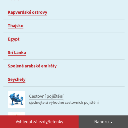
Kapverdské ostrovy
Thajsko
Egypt
Srí Lanka
Spojené arabské emiráty
Seychely
Cestovní pojištění
sjednejte si výhodné cestovních pojištění
egypt-dovolena.cz
Vyhledat zájezdy/letenky
Nahoru
informační web o Egyptě