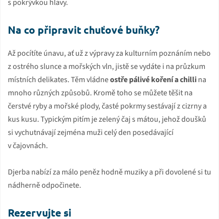
s pokrývkou hlavy.
Na co připravit chuťové buňky?
Až pocítíte únavu, ať už z výpravy za kulturním poznáním nebo
z ostrého slunce a mořských vln, jistě se vydáte i na průzkum
místních delikates. Těm vládne
ostře pálivé koření a chilli
na
mnoho různých způsobů. Kromě toho se můžete těšit na
čerstvé ryby a mořské plody, časté pokrmy sestávají z cizrny a
kus kusu. Typickým pitím je zelený čaj s mátou, jehož doušků
si vychutnávají zejména muži celý den posedávající
v čajovnách.
Djerba nabízí za málo peněz hodně muziky a při dovolené si tu
nádherně odpočinete.
Rezervujte si