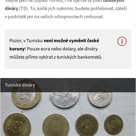
Stejně jako ve zbytku Tunisu, i na Djerbě se platí
tuniskými
dináry
(TD). To, kolik jich nakonec budete potřebovat, záleží
v podstatě jen na vašich schopnostech smlouvat.
Pozor, v Tunisku
není možné vyměnit české
koruny
! Pouze eura nebo dolary, ale dináry
můžete přímo vybírat z tuniských bankomatů.
Tuniské dináry