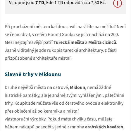
Vstupné jsou
7 TD
, kde 1 TD odpovídá cca 7,50 Kč.
Při procházení městem každou chvíli narážíte na mešitu? Není
se čemu divit, v celém Houmt Souku se jich nachází na 200.
Mezi nejzajímavější patří
Turecká mešita
a
Mešita cizinců
.
Jasně viditelný je zde rukopis turecké architektury, z části
přizpůsobené architektuře místní.
Slavné trhy v Midounu
Druhé největší město na ostrově,
Midoun
, nemá žádné
histrické památky, ale je známé svými vyhlášenými, pátečními
trhy. Koupit zde můžete vše od čerstvého ovoce a elektroniky
přes oblečení až po keramiku a místní
vlastnoruční výrobky. Pokud máte chvilku času, můžete
během nákupů posedět v jedné z mnoha
arabských kaváren
,