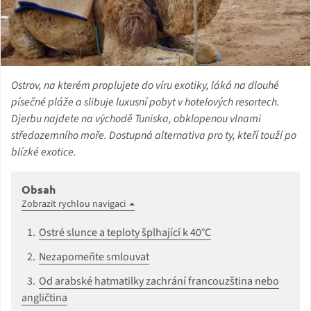
Ostrov, na kterém proplujete do víru exotiky, láká na dlouhé
písečné pláže a slibuje luxusní pobyt v hotelových resortech.
Djerbu najdete na východě Tuniska, obklopenou vlnami
středozemního moře. Dostupná alternativa pro ty, kteří touží po
blízké exotice.
Obsah
Zobrazit rychlou navigaci
Ostré slunce a teploty šplhající k 40°C
Nezapomeňte smlouvat
Od arabské hatmatilky zachrání francouzština nebo
angličtina