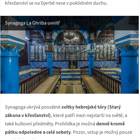
křesťanství se na Djerbě nese v poklidném duchu.
Synagoga La Ghriba uvnitř
Synagoga ukrývá posvátné
svitky hebrejské tóry (Starý
zákona v křesťanství)
, které patří mezi nejstarší na světě, a
také kultovní předměty. Prohlídka je možná
denně kromě
pátku odpoledne a celé soboty
. Pozor, vstup je možný pouze