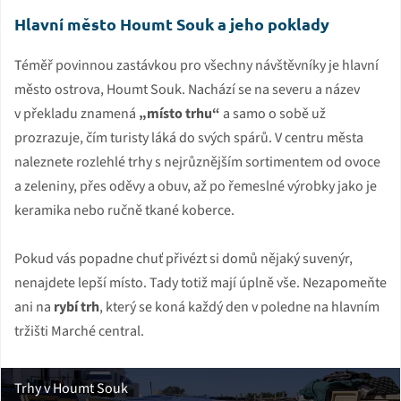
Hlavní město Houmt Souk a jeho poklady
Téměř povinnou zastávkou pro všechny návštěvníky je hlavní
město ostrova, Houmt Souk. Nachází se na severu a název
v překladu znamená
„místo trhu“
a samo o sobě už
prozrazuje, čím turisty láká do svých spárů. V centru města
naleznete rozlehlé trhy s nejrůznějším sortimentem od ovoce
a zeleniny, přes oděvy a obuv, až po řemeslné výrobky jako je
keramika nebo ručně tkané koberce.
Pokud vás popadne chuť přivézt si domů nějaký suvenýr,
nenajdete lepší místo. Tady totiž mají úplně vše. Nezapomeňte
ani na
rybí trh
, který se koná každý den v poledne na hlavním
tržišti Marché central.
Trhy v Houmt Souk