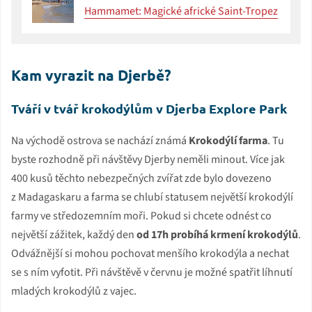
Hammamet: Magické africké Saint-Tropez
Kam vyrazit na Djerbě?
Tváří v tvář krokodýlům v Djerba Explore Park
Na východě ostrova se nachází známá
Krokodýlí farma
. Tu
byste rozhodně při návštěvy Djerby neměli minout. Více jak
400 kusů těchto nebezpečných zvířat zde bylo dovezeno
z Madagaskaru a farma se chlubí statusem největší krokodýlí
farmy ve středozemním moři. Pokud si chcete odnést co
největší zážitek, každý den
od 17h probíhá krmení krokodýlů
.
Odvážnější si mohou pochovat menšího krokodýla a nechat
se s ním vyfotit. Při návštěvě v červnu je možné spatřit líhnutí
mladých krokodýlů z vajec.