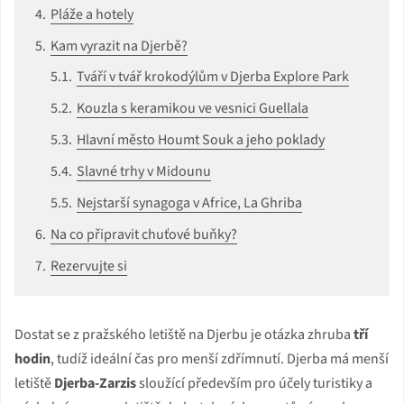
Pláže a hotely
Kam vyrazit na Djerbě?
Tváří v tvář krokodýlům v Djerba Explore Park
Kouzla s keramikou ve vesnici Guellala
Hlavní město Houmt Souk a jeho poklady
Slavné trhy v Midounu
Nejstarší synagoga v Africe, La Ghriba
Na co připravit chuťové buňky?
Rezervujte si
Dostat se z pražského letiště na Djerbu je otázka zhruba
tří
hodin
, tudíž ideální čas pro menší zdřímnutí. Djerba má menší
letiště
Djerba-Zarzis
sloužící především pro účely turistiky a