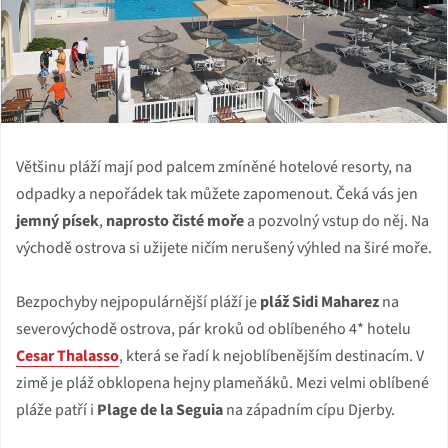
Většinu pláží mají pod palcem zmíněné hotelové resorty, na
odpadky a nepořádek tak můžete zapomenout. Čeká vás jen
jemný písek
,
naprosto čisté moře
a pozvolný vstup do něj. Na
východě ostrova si užijete ničím nerušený výhled na širé moře.
Bezpochyby nejpopulárnější pláží je
pláž Sidi Maharez
na
severovýchodě ostrova, pár kroků od oblíbeného 4* hotelu
Cesar Thalasso
, která se řadí k nejoblíbenějším destinacím. V
zimě je pláž obklopena hejny plameňáků. Mezi velmi oblíbené
pláže patří i
Plage de la Seguia
na západním cípu Djerby.