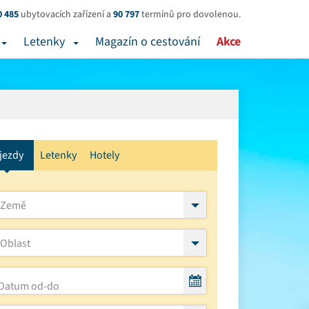
0 485
ubytovacích zařízení a
90 797
termínů pro dovolenou.
Letenky
Magazín o cestování
Akce
jezdy
Letenky
Hotely
Země
Oblast