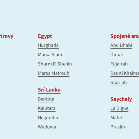
trovy
Egypt
Spojené ara
Hurghada
Abu Dhabi
Marsa Alam
Dubai
Sharm El Sheikh
Fujairah
Marsa Matrouh
Ras Al Khaim
Sharjah
Srí Lanka
Seychely
Bentota
Kalutara
La Digue
Negombo
Mahé
Waduwa
Praslin