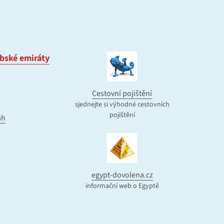
bské emiráty
Cestovní pojištění
sjednejte si výhodné cestovních
pojištění
ah
egypt-dovolena.cz
informační web o Egyptě