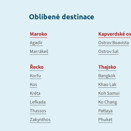
Oblíbené destinace
Maroko
Kapverdské os
Agadir
Ostrov Boavista
Marrákeš
Ostrov Sal
Řecko
Thajsko
Korfu
Bangkok
Kos
Khao Lak
Kréta
Koh Samui
Lefkada
Ko Chang
Thassos
Pattaya
Zakynthos
Phuket