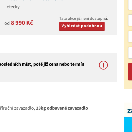
Letecky
Tato akce již není dostupná.
8 990 Kč
od
Vyhledat podobnou
osledních míst, poté již cena nebo termín
příruční zavazadlo,
23kg odbavené zavazadlo