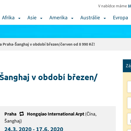
V nabídce máme
1
Afrika
Asie
Amerika
Austrálie
Evropa
a Praha-Šanghaj v období březen/červen od 8 990 Kč!
Zá
-Šanghaj v období březen/
Praha
Hongqiao International Arpt
(Čína,
Šanghaj)
24.3. 2020 - 17.6. 2020