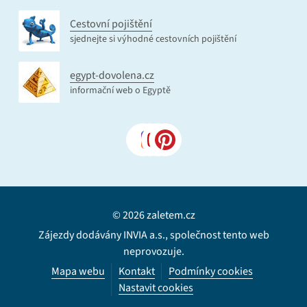
Cestovní pojištění
sjednejte si výhodné cestovních pojištění
egypt-dovolena.cz
informační web o Egyptě
© 2026 zaletem.cz
Zájezdy dodávány INVIA a.s., společnost tento web
neprovozuje.
Mapa webu
Kontakt
Podmínky cookies
Nastavit cookies