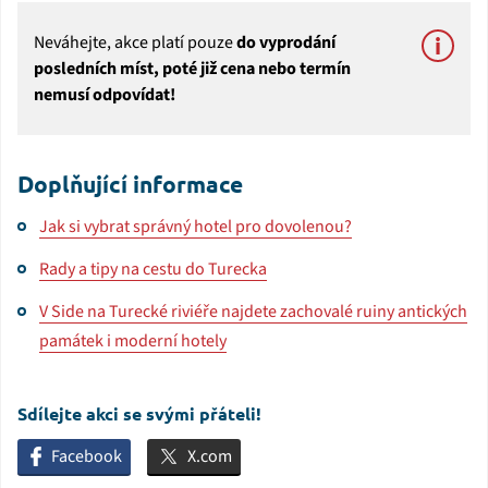
Neváhejte, akce platí pouze
do vyprodání
posledních míst, poté již cena nebo termín
nemusí odpovídat!
Doplňující informace
Jak si vybrat správný hotel pro dovolenou?
Rady a tipy na cestu do Turecka
V Side na Turecké riviéře najdete zachovalé ruiny antických
památek i moderní hotely
Sdílejte akci se svými přáteli!
Facebook
X.com