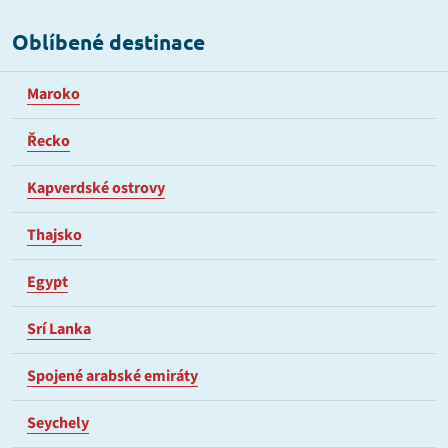
Oblíbené destinace
Maroko
Řecko
Kapverdské ostrovy
Thajsko
Egypt
Srí Lanka
Spojené arabské emiráty
Seychely