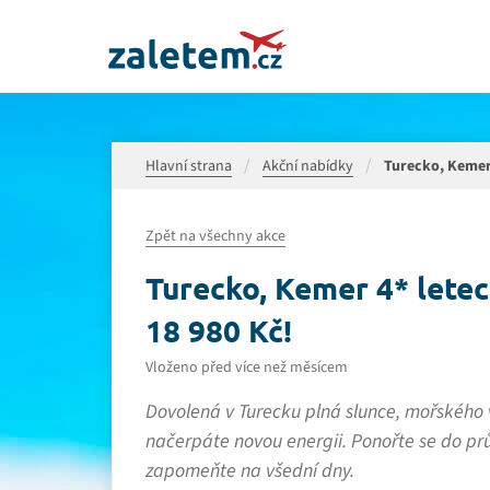
Hlavní strana
Akční nabídky
Turecko, Kemer 4
Zpět na všechny akce
Turecko, Kemer 4* leteck
18 980 Kč!
Vloženo před více než měsícem
Dovolená v Turecku plná slunce, mořského 
načerpáte novou energii. Ponořte se do pr
zapomeňte na všední dny.