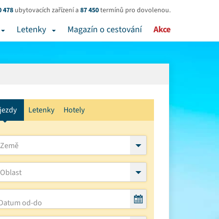
0 478
ubytovacích zařízení a
87 450
termínů pro dovolenou.
Letenky
Magazín o cestování
Akce
jezdy
Letenky
Hotely
Země
Oblast