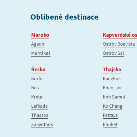
Oblíbené destinace
Maroko
Kapverdské os
Agadir
Ostrov Boavista
Marrákeš
Ostrov Sal
Řecko
Thajsko
Korfu
Bangkok
Kos
Khao Lak
Kréta
Koh Samui
Lefkada
Ko Chang
Thassos
Pattaya
Zakynthos
Phuket