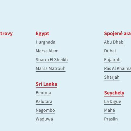
trovy
Egypt
Spojené ara
Hurghada
Abu Dhabi
Marsa Alam
Dubai
Sharm El Sheikh
Fujairah
Marsa Matrouh
Ras Al Khaim
Sharjah
Srí Lanka
Seychely
Bentota
Kalutara
La Digue
Negombo
Mahé
Waduwa
Praslin