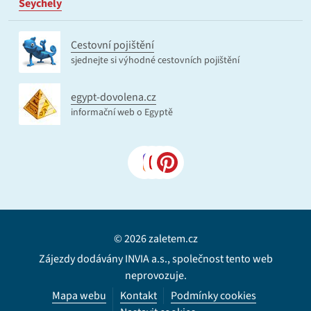
Seychely
Cestovní pojištění
sjednejte si výhodné cestovních pojištění
egypt-dovolena.cz
informační web o Egyptě
© 2026 zaletem.cz
Zájezdy dodávány INVIA a.s., společnost tento web
neprovozuje.
Mapa webu
Kontakt
Podmínky cookies