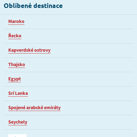
Oblíbené destinace
Maroko
Řecko
Kapverdské ostrovy
Thajsko
Egypt
Srí Lanka
Spojené arabské emiráty
Seychely