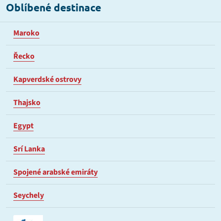
Oblíbené destinace
Maroko
Řecko
Kapverdské ostrovy
Thajsko
Egypt
Srí Lanka
Spojené arabské emiráty
Seychely