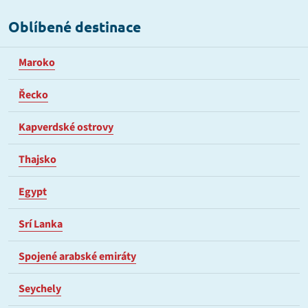
Oblíbené destinace
Maroko
Řecko
Kapverdské ostrovy
Thajsko
Egypt
Srí Lanka
Spojené arabské emiráty
Seychely