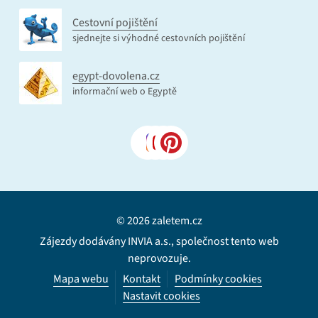
Cestovní pojištění
sjednejte si výhodné cestovních pojištění
egypt-dovolena.cz
informační web o Egyptě
© 2026 zaletem.cz
Zájezdy dodávány INVIA a.s., společnost tento web
neprovozuje.
Mapa webu
Kontakt
Podmínky cookies
Nastavit cookies