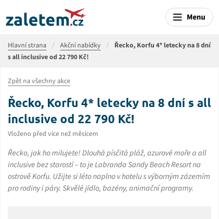
Menu
Hlavní strana
Akční nabídky
Řecko, Korfu 4* letecky na 8 dní
s all inclusive od 22 790 Kč!
Zpět na všechny akce
Řecko, Korfu 4* letecky na 8 dní s all
inclusive od 22 790 Kč!
Vloženo před více než měsícem
Řecko, jak ho milujete! Dlouhá písčitá pláž, azurové moře a all
inclusive bez starostí – to je Labranda Sandy Beach Resort na
ostrově Korfu. Užijte si léto naplno v hotelu s výborným zázemím
pro rodiny i páry. Skvělé jídlo, bazény, animační programy.