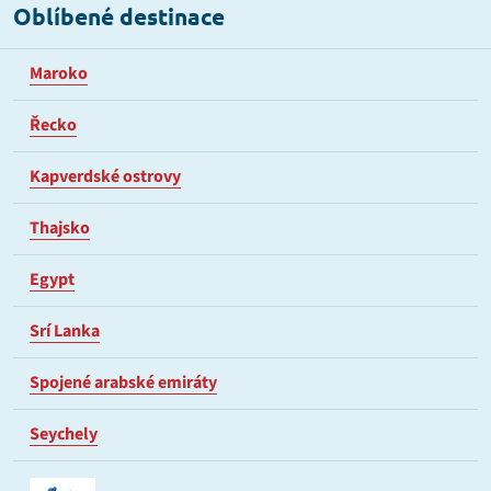
Oblíbené destinace
Maroko
Řecko
Kapverdské ostrovy
Thajsko
Egypt
Srí Lanka
Spojené arabské emiráty
Seychely