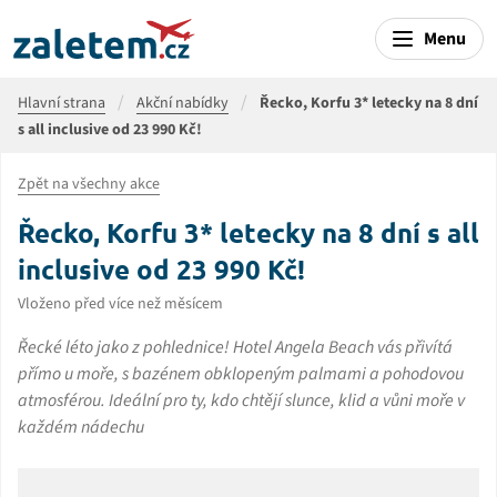
Menu
Hlavní strana
Akční nabídky
Řecko, Korfu 3* letecky na 8 dní
s all inclusive od 23 990 Kč!
Zpět na všechny akce
Řecko, Korfu 3* letecky na 8 dní s all
inclusive od 23 990 Kč!
Vloženo před více než měsícem
Řecké léto jako z pohlednice! Hotel Angela Beach vás přivítá
přímo u moře, s bazénem obklopeným palmami a pohodovou
atmosférou. Ideální pro ty, kdo chtějí slunce, klid a vůni moře v
každém nádechu