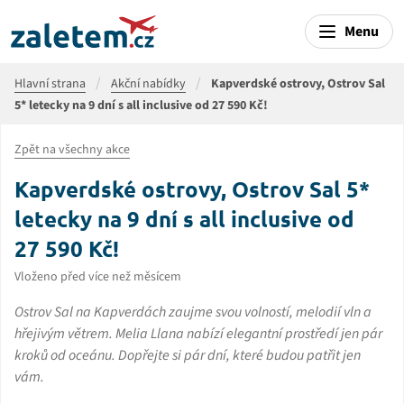
Menu
Hlavní strana
Akční nabídky
Kapverdské ostrovy, Ostrov Sal
5* letecky na 9 dní s all inclusive od 27 590 Kč!
Zpět na všechny akce
Kapverdské ostrovy, Ostrov Sal 5*
letecky na 9 dní s all inclusive od
27 590 Kč!
Vloženo před více než měsícem
Ostrov Sal na Kapverdách zaujme svou volností, melodií vln a
hřejivým větrem. Melia Llana nabízí elegantní prostředí jen pár
kroků od oceánu. Dopřejte si pár dní, které budou patřit jen
vám.