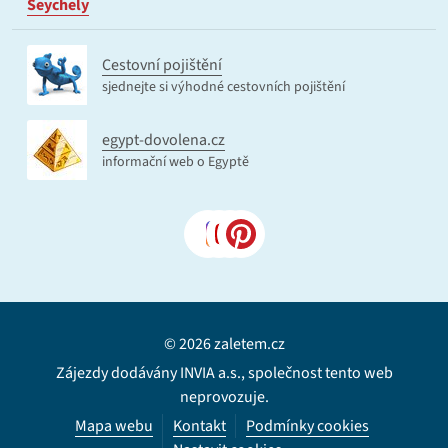
Seychely
Cestovní pojištění
sjednejte si výhodné cestovních pojištění
egypt-dovolena.cz
informační web o Egyptě
© 2026 zaletem.cz
Zájezdy dodávány INVIA a.s., společnost tento web
neprovozuje.
Mapa webu
Kontakt
Podmínky cookies