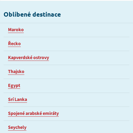
Oblíbené destinace
Maroko
Řecko
Kapverdské ostrovy
Thajsko
Egypt
Srí Lanka
Spojené arabské emiráty
Seychely