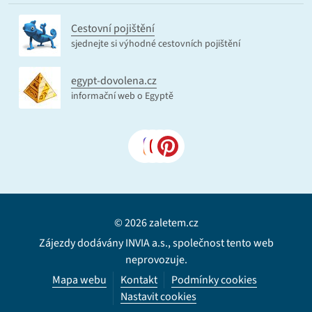
Cestovní pojištění
sjednejte si výhodné cestovních pojištění
egypt-dovolena.cz
informační web o Egyptě
© 2026 zaletem.cz
Zájezdy dodávány INVIA a.s., společnost tento web
neprovozuje.
Mapa webu
Kontakt
Podmínky cookies
Nastavit cookies