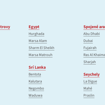
trovy
Egypt
Spojené ara
Hurghada
Abu Dhabi
Marsa Alam
Dubai
Sharm El Sheikh
Fujairah
Marsa Matrouh
Ras Al Khaim
Sharjah
Srí Lanka
Seychely
Bentota
Kalutara
La Digue
Negombo
Mahé
Waduwa
Praslin