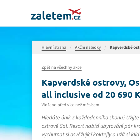
Hlavní strana
Akční nabídky
Kapverdské ostro
Zpět na všechny akce
Kapverdské ostrovy, Ost
all inclusive od 20 690 K
Vloženo před více než měsícem
Hledáte únik z každodenního shonu? Užijte
ostrově Sal. Resort nabízí ubytování pár kr
vychutnat si osvěžující koktejly a užít si kl