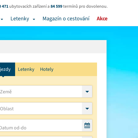
0 471
ubytovacích zařízení a
84 599
termínů pro dovolenou.
Letenky
Magazín o cestování
Akce
jezdy
Letenky
Hotely
Země
Oblast