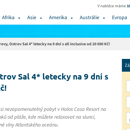
V nabídce máme
1
Afrika
Asie
Amerika
Austrálie
Evropa
vy, Ostrov Sal 4* letecky na 9 dní s all inclusive od 20 690 Kč!
Zá
rov Sal 4* letecky na 9 dní s
č!
 si nezapomenutelný pobyt v Halos Casa Resort na
oků od pláže, kde můžete relaxovat na slunci,
idné vlny Atlantského oceánu.