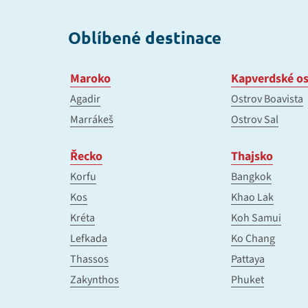
Oblíbené destinace
Maroko
Kapverdské os
Agadir
Ostrov Boavista
Marrákeš
Ostrov Sal
Řecko
Thajsko
Korfu
Bangkok
Kos
Khao Lak
Kréta
Koh Samui
Lefkada
Ko Chang
Thassos
Pattaya
Zakynthos
Phuket