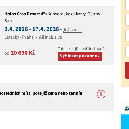
Halos Casa Resort 4*
(Kapverdské ostrovy, Ostrov
Sal)
9.4. 2026 - 17.4. 2026 -
jiný termín
Letecky - Praha
All Inclusive
Tato akce již není dostupná.
20 690 Kč
od
Vyhledat podobnou
osledních míst, poté již cena nebo termín