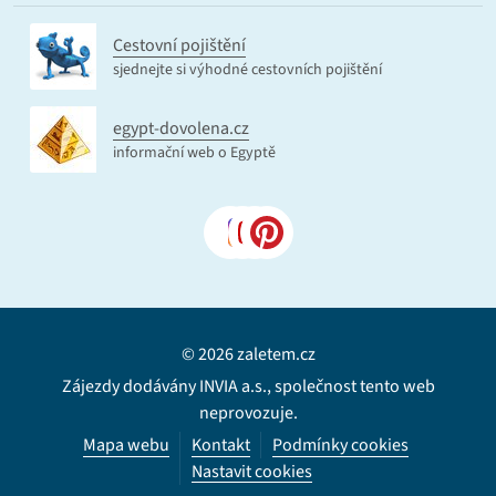
Cestovní pojištění
sjednejte si výhodné cestovních pojištění
egypt-dovolena.cz
informační web o Egyptě
© 2026 zaletem.cz
Zájezdy dodávány INVIA a.s., společnost tento web
neprovozuje.
Mapa webu
Kontakt
Podmínky cookies
Nastavit cookies