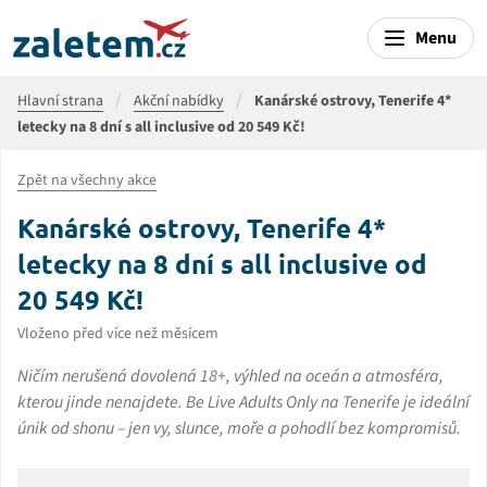
Menu
Hlavní strana
Akční nabídky
Kanárské ostrovy, Tenerife 4*
letecky na 8 dní s all inclusive od 20 549 Kč!
Zpět na všechny akce
Kanárské ostrovy, Tenerife 4*
letecky na 8 dní s all inclusive od
20 549 Kč!
Vloženo před více než měsícem
Ničím nerušená dovolená 18+, výhled na oceán a atmosféra,
kterou jinde nenajdete. Be Live Adults Only na Tenerife je ideální
únik od shonu – jen vy, slunce, moře a pohodlí bez kompromisů.