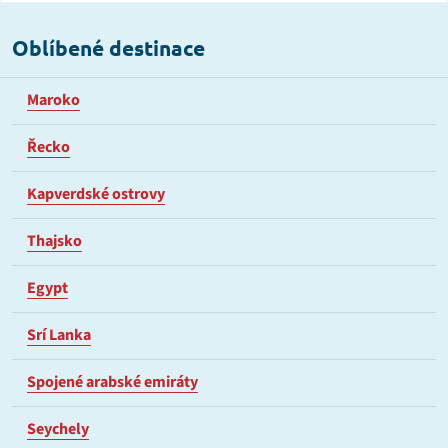
Oblíbené destinace
Maroko
Řecko
Kapverdské ostrovy
Thajsko
Egypt
Srí Lanka
Spojené arabské emiráty
Seychely